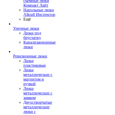
съемные люки
Компакт Лайт
Напольные люки
Alkraft Инспектор
Ещё
Уличные люки
Люки под
брусчатку
Канализационные
люки
Ревизионные люки
Люки
пластиковые
Люки
металлические с
магнитом и
ручкой
Люки
металлические с
замком
Двухстворчатые
металлические
люки с