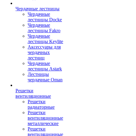
Чердачные лестницы
Чердачные
лестницы Docke
Чердачные
лестницы Fakro
Чердачные
лестницы Keylite
Аксессуары для
чердачных
лестниц
Чердачные
лестницы Astark
Лестницы
чердачные Oman
Решетки
вентиляционные
Решетки
радиаторные
Решетки
вентиляционные
металлические
Решетки
вентиляционные