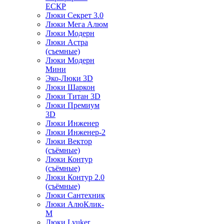
ЕСКР
Люки Секрет 3.0
Люки Мега Алюм
Люки Модерн
Люки Астра
(съемные)
Люки Модерн
Мини
Эко-Люки 3D
Люки Шаркон
Люки Титан 3D
Люки Премиум
3D
Люки Инженер
Люки Инженер-2
Люки Вектор
(съёмные)
Люки Контур
(съёмные)
Люки Контур 2.0
(съёмные)
Люки Сантехник
Люки АлюКлик-
М
Люки Lyuker