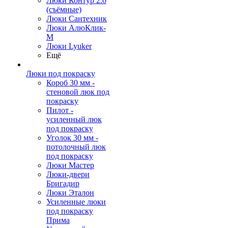
Люки Контур 2.0
(съёмные)
Люки Сантехник
Люки АлюКлик-
М
Люки Lyuker
Ещё
Люки под покраску
Короб 30 мм -
стеновой люк под
покраску
Пилот -
усиленный люк
под покраску
Уголок 30 мм -
потолочный люк
под покраску
Люки Мастер
Люки-двери
Бригадир
Люки Эталон
Усиленные люки
под покраску
Прима