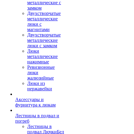
металлические с
замком
Двухстворчатые
металлические
люки с
магнитами
Двухстворчатые
металлические
люки с замком
Люки
металлические
нажимные
Ревизионные
люки
жалюзийные
Люки из
нержавейки
Аксессуары и
фурнитура к люкам
Лестницы в подвал и
погреб
Лестницы в
подвал ЛючкиБел