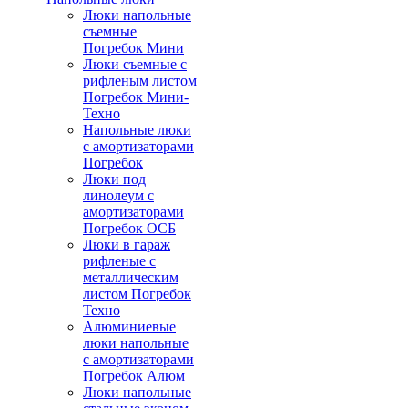
Люки напольные
съемные
Погребок Мини
Люки съемные с
рифленым листом
Погребок Мини-
Техно
Напольные люки
с амортизаторами
Погребок
Люки под
линолеум с
амортизаторами
Погребок ОСБ
Люки в гараж
рифленые с
металлическим
листом Погребок
Техно
Алюминиевые
люки напольные
с амортизаторами
Погребок Алюм
Люки напольные