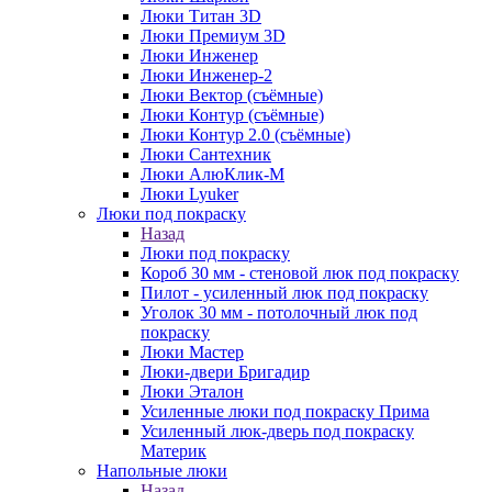
Люки Титан 3D
Люки Премиум 3D
Люки Инженер
Люки Инженер-2
Люки Вектор (съёмные)
Люки Контур (съёмные)
Люки Контур 2.0 (съёмные)
Люки Сантехник
Люки АлюКлик-М
Люки Lyuker
Люки под покраску
Назад
Люки под покраску
Короб 30 мм - стеновой люк под покраску
Пилот - усиленный люк под покраску
Уголок 30 мм - потолочный люк под
покраску
Люки Мастер
Люки-двери Бригадир
Люки Эталон
Усиленные люки под покраску Прима
Усиленный люк-дверь под покраску
Материк
Напольные люки
Назад