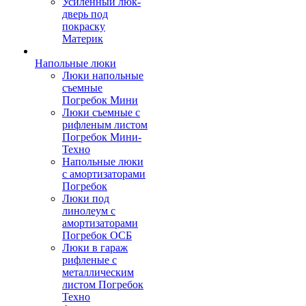
Усиленный люк-
дверь под
покраску
Материк
Напольные люки
Люки напольные
съемные
Погребок Мини
Люки съемные с
рифленым листом
Погребок Мини-
Техно
Напольные люки
с амортизаторами
Погребок
Люки под
линолеум с
амортизаторами
Погребок ОСБ
Люки в гараж
рифленые с
металлическим
листом Погребок
Техно