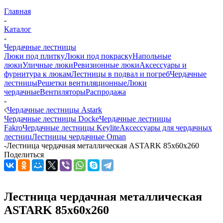
Главная
-
Каталог
-
Чердачные лестницы
Люки под плитку
Люки под покраску
Напольные
люки
Уличные люки
Ревизионные люки
Аксессуары и
фурнитура к люкам
Лестницы в подвал и погреб
Чердачные
лестницы
Решетки вентиляционные
Люки
чердачные
Вентиляторы
Распродажа
-
Чердачные лестницы Astark
Чердачные лестницы Docke
Чердачные лестницы
Fakro
Чердачные лестницы Keylite
Аксессуары для чердачных
лестниц
Лестницы чердачные Oman
-
Лестница чердачная металлическая ASTARK 85x60x260
Поделиться
Лестница чердачная металлическая
ASTARK 85x60x260