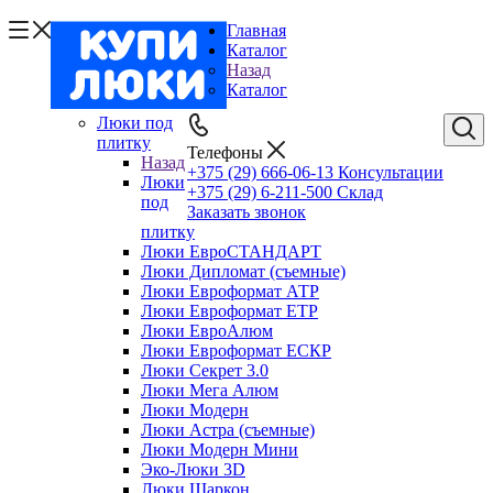
Главная
Каталог
Назад
Каталог
Люки под
плитку
Телефоны
Назад
+375 (29) 666-06-13
Консультации
Люки
+375 (29) 6-211-500
Склад
под
Заказать звонок
плитку
Люки ЕвроСТАНДАРТ
Люки Дипломат (съемные)
Люки Евроформат АТР
Люки Евроформат ЕТР
Люки ЕвроАлюм
Люки Евроформат ЕСКР
Люки Секрет 3.0
Люки Мега Алюм
Люки Модерн
Люки Астра (съемные)
Люки Модерн Мини
Эко-Люки 3D
Люки Шаркон