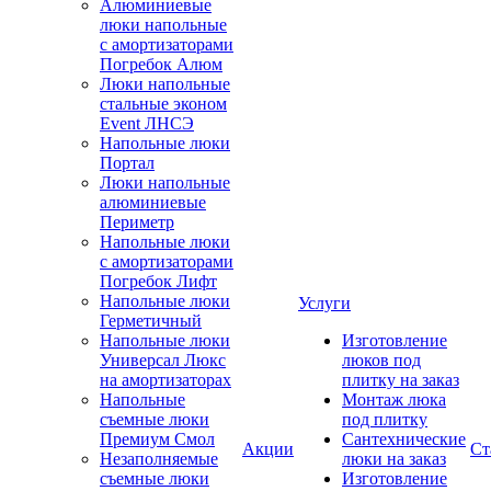
Алюминиевые
люки напольные
с амортизаторами
Погребок Алюм
Люки напольные
стальные эконом
Event ЛНСЭ
Напольные люки
Портал
Люки напольные
алюминиевые
Периметр
Напольные люки
с амортизаторами
Погребок Лифт
Напольные люки
Услуги
Герметичный
Напольные люки
Изготовление
Универсал Люкс
люков под
на амортизаторах
плитку на заказ
Напольные
Монтаж люка
съемные люки
под плитку
Премиум Смол
Сантехнические
Акции
Ст
Незаполняемые
люки на заказ
съемные люки
Изготовление