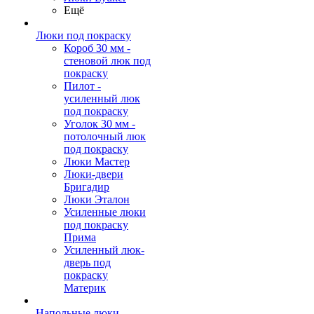
Ещё
Люки под покраску
Короб 30 мм -
стеновой люк под
покраску
Пилот -
усиленный люк
под покраску
Уголок 30 мм -
потолочный люк
под покраску
Люки Мастер
Люки-двери
Бригадир
Люки Эталон
Усиленные люки
под покраску
Прима
Усиленный люк-
дверь под
покраску
Материк
Напольные люки