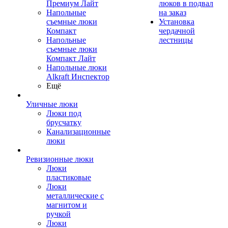
Премиум Лайт
люков в подвал
Напольные
на заказ
съемные люки
Установка
Компакт
чердачной
Напольные
лестницы
съемные люки
Компакт Лайт
Напольные люки
Alkraft Инспектор
Ещё
Уличные люки
Люки под
брусчатку
Канализационные
люки
Ревизионные люки
Люки
пластиковые
Люки
металлические с
магнитом и
ручкой
Люки