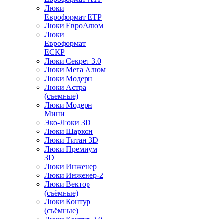
Люки
Евроформат ЕТР
Люки ЕвроАлюм
Люки
Евроформат
ЕСКР
Люки Секрет 3.0
Люки Мега Алюм
Люки Модерн
Люки Астра
(съемные)
Люки Модерн
Мини
Эко-Люки 3D
Люки Шаркон
Люки Титан 3D
Люки Премиум
3D
Люки Инженер
Люки Инженер-2
Люки Вектор
(съёмные)
Люки Контур
(съёмные)