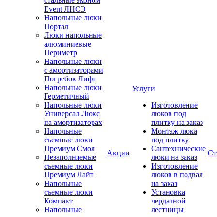
стальные эконом
Event ЛНСЭ
Напольные люки
Портал
Люки напольные
алюминиевые
Периметр
Напольные люки
с амортизаторами
Погребок Лифт
Напольные люки
Услуги
Герметичный
Напольные люки
Изготовление
Универсал Люкс
люков под
на амортизаторах
плитку на заказ
Напольные
Монтаж люка
съемные люки
под плитку
Премиум Смол
Сантехнические
Акции
Ст
Незаполняемые
люки на заказ
съемные люки
Изготовление
Премиум Лайт
люков в подвал
Напольные
на заказ
съемные люки
Установка
Компакт
чердачной
Напольные
лестницы