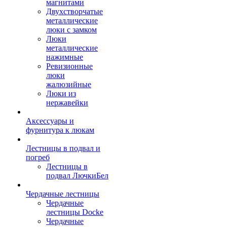
магнитами
Двухстворчатые
металлические
люки с замком
Люки
металлические
нажимные
Ревизионные
люки
жалюзийные
Люки из
нержавейки
Аксессуары и
фурнитура к люкам
Лестницы в подвал и
погреб
Лестницы в
подвал ЛючкиБел
Чердачные лестницы
Чердачные
лестницы Docke
Чердачные