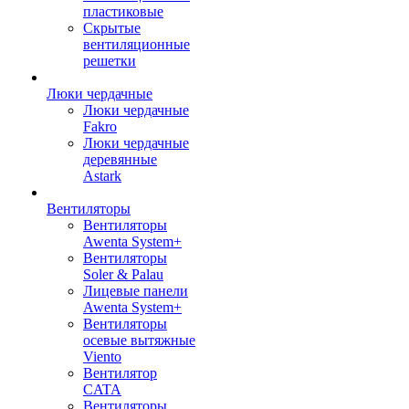
пластиковые
Скрытые
вентиляционные
решетки
Люки чердачные
Люки чердачные
Fakro
Люки чердачные
деревянные
Astark
Вентиляторы
Вентиляторы
Awenta System+
Вентиляторы
Soler & Palau
Лицевые панели
Awenta System+
Вентиляторы
осевые вытяжные
Viento
Вентилятор
CATA
Вентиляторы