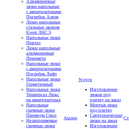
Алюминиевые
люки напольные
с амортизаторами
Погребок Алюм
Люки напольные
стальные эконом
Event ЛНСЭ
Напольные люки
Портал
Люки напольные
алюминиевые
Периметр
Напольные люки
с амортизаторами
Погребок Лифт
Напольные люки
Услуги
Герметичный
Напольные люки
Изготовление
Универсал Люкс
люков под
на амортизаторах
плитку на заказ
Напольные
Монтаж люка
съемные люки
под плитку
Премиум Смол
Сантехнические
Акции
Ст
Незаполняемые
люки на заказ
съемные люки
Изготовление