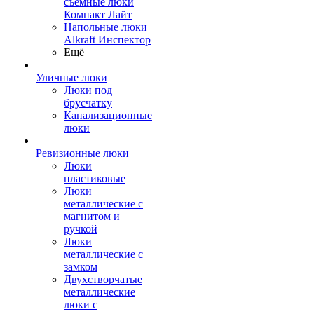
съемные люки
Компакт Лайт
Напольные люки
Alkraft Инспектор
Ещё
Уличные люки
Люки под
брусчатку
Канализационные
люки
Ревизионные люки
Люки
пластиковые
Люки
металлические с
магнитом и
ручкой
Люки
металлические с
замком
Двухстворчатые
металлические
люки с