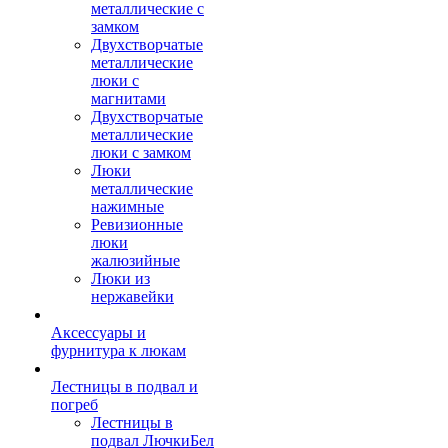
металлические с
замком
Двухстворчатые
металлические
люки с
магнитами
Двухстворчатые
металлические
люки с замком
Люки
металлические
нажимные
Ревизионные
люки
жалюзийные
Люки из
нержавейки
Аксессуары и
фурнитура к люкам
Лестницы в подвал и
погреб
Лестницы в
подвал ЛючкиБел