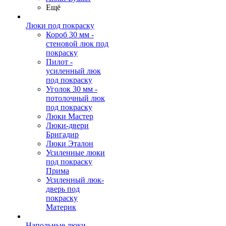
Ещё
Люки под покраску
Короб 30 мм -
стеновой люк под
покраску
Пилот -
усиленный люк
под покраску
Уголок 30 мм -
потолочный люк
под покраску
Люки Мастер
Люки-двери
Бригадир
Люки Эталон
Усиленные люки
под покраску
Прима
Усиленный люк-
дверь под
покраску
Материк
Напольные люки