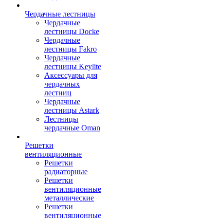
Чердачные лестницы
Чердачные
лестницы Docke
Чердачные
лестницы Fakro
Чердачные
лестницы Keylite
Аксессуары для
чердачных
лестниц
Чердачные
лестницы Astark
Лестницы
чердачные Oman
Решетки
вентиляционные
Решетки
радиаторные
Решетки
вентиляционные
металлические
Решетки
вентиляционные