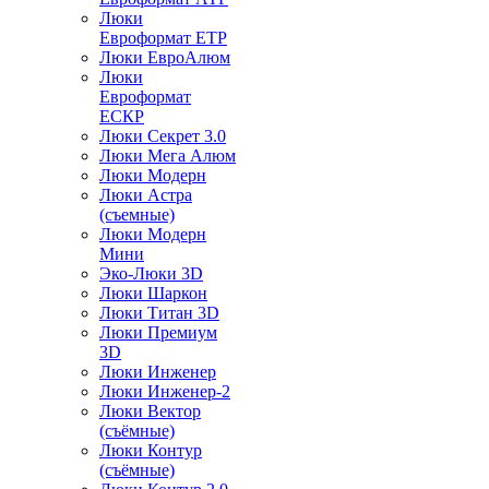
Люки
Евроформат ЕТР
Люки ЕвроАлюм
Люки
Евроформат
ЕСКР
Люки Секрет 3.0
Люки Мега Алюм
Люки Модерн
Люки Астра
(съемные)
Люки Модерн
Мини
Эко-Люки 3D
Люки Шаркон
Люки Титан 3D
Люки Премиум
3D
Люки Инженер
Люки Инженер-2
Люки Вектор
(съёмные)
Люки Контур
(съёмные)