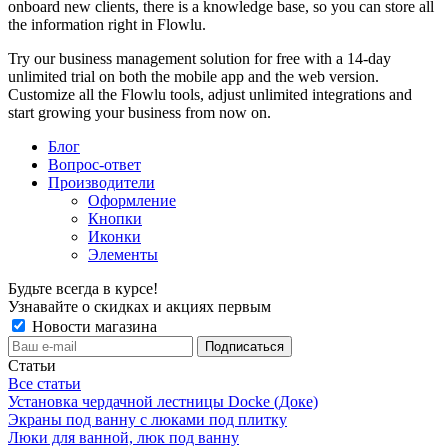
onboard new clients, there is a knowledge base, so you can store all
the information right in Flowlu.
Try our business management solution for free with a 14-day
unlimited trial on both the mobile app and the web version.
Customize all the Flowlu tools, adjust unlimited integrations and
start growing your business from now on.
Блог
Вопрос-ответ
Производители
Оформление
Кнопки
Иконки
Элементы
Будьте всегда в курсе!
Узнавайте о скидках и акциях первым
Новости магазина
Статьи
Все статьи
Установка чердачной лестницы Docke (Доке)
Экраны под ванну с люками под плитку
Люки для ванной, люк под ванну