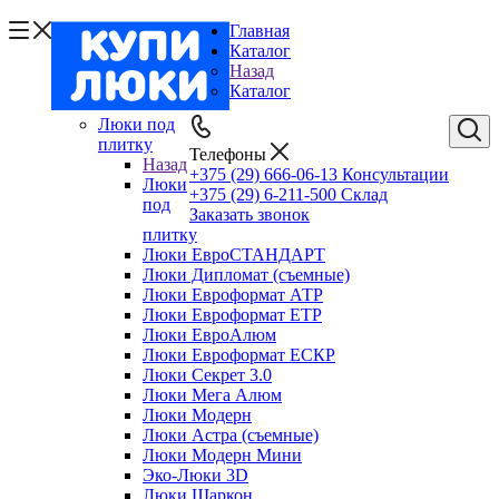
Главная
Каталог
Назад
Каталог
Люки под
плитку
Телефоны
Назад
+375 (29) 666-06-13
Консультации
Люки
+375 (29) 6-211-500
Склад
под
Заказать звонок
плитку
Люки ЕвроСТАНДАРТ
Люки Дипломат (съемные)
Люки Евроформат АТР
Люки Евроформат ЕТР
Люки ЕвроАлюм
Люки Евроформат ЕСКР
Люки Секрет 3.0
Люки Мега Алюм
Люки Модерн
Люки Астра (съемные)
Люки Модерн Мини
Эко-Люки 3D
Люки Шаркон