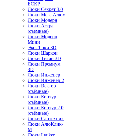
ЕСКР
Люки Секрет 3.0
Люки Мега Алюм
Люки Модерн
Люки Астра
(съемные)
Люки Модерн
Мини
Эко-Люки 3D
Люки Шаркон
Люки Титан 3D
Люки Премиум
3D
Люки Инженер
Люки Инженер-2
Люки Вектор
(съёмные)
Люки Контур
(съёмные)
Люки Контур 2.0
(съёмные)
Люки Сантехник
Люки АлюКлик-
М
Люки Lyuker