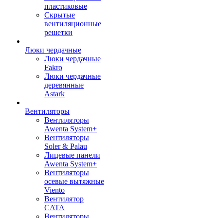
пластиковые
Скрытые
вентиляционные
решетки
Люки чердачные
Люки чердачные
Fakro
Люки чердачные
деревянные
Astark
Вентиляторы
Вентиляторы
Awenta System+
Вентиляторы
Soler & Palau
Лицевые панели
Awenta System+
Вентиляторы
осевые вытяжные
Viento
Вентилятор
CATA
Вентиляторы