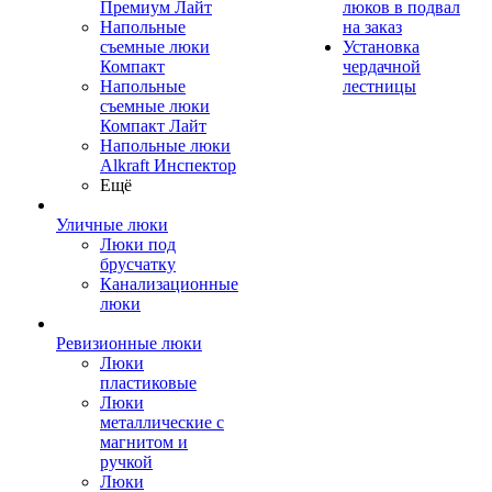
Премиум Лайт
люков в подвал
Напольные
на заказ
съемные люки
Установка
Компакт
чердачной
Напольные
лестницы
съемные люки
Компакт Лайт
Напольные люки
Alkraft Инспектор
Ещё
Уличные люки
Люки под
брусчатку
Канализационные
люки
Ревизионные люки
Люки
пластиковые
Люки
металлические с
магнитом и
ручкой
Люки