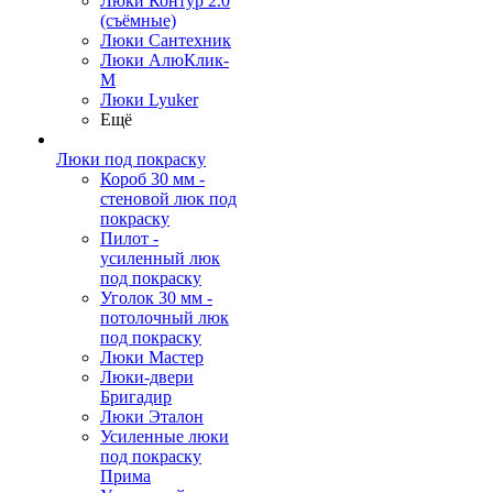
Люки Контур 2.0
(съёмные)
Люки Сантехник
Люки АлюКлик-
М
Люки Lyuker
Ещё
Люки под покраску
Короб 30 мм -
стеновой люк под
покраску
Пилот -
усиленный люк
под покраску
Уголок 30 мм -
потолочный люк
под покраску
Люки Мастер
Люки-двери
Бригадир
Люки Эталон
Усиленные люки
под покраску
Прима