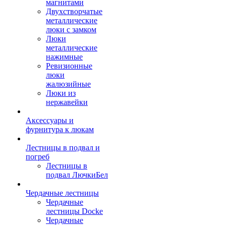
магнитами
Двухстворчатые
металлические
люки с замком
Люки
металлические
нажимные
Ревизионные
люки
жалюзийные
Люки из
нержавейки
Аксессуары и
фурнитура к люкам
Лестницы в подвал и
погреб
Лестницы в
подвал ЛючкиБел
Чердачные лестницы
Чердачные
лестницы Docke
Чердачные