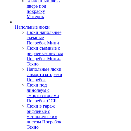
Усиленный люк-
дверь под
покраску
Материк
Напольные люки
Люки напольные
съемные
Погребок Мини
Люки съемные с
рифленым листом
Погребок Мини-
Техно
Напольные люки
с амортизаторами
Погребок
Люки под
линолеум с
амортизаторами
Погребок ОСБ
Люки в гараж
рифленые с
металлическим
листом Погребок
Техно