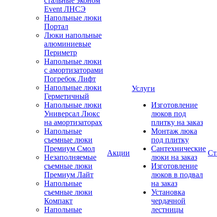
стальные эконом
Event ЛНСЭ
Напольные люки
Портал
Люки напольные
алюминиевые
Периметр
Напольные люки
с амортизаторами
Погребок Лифт
Напольные люки
Услуги
Герметичный
Напольные люки
Изготовление
Универсал Люкс
люков под
на амортизаторах
плитку на заказ
Напольные
Монтаж люка
съемные люки
под плитку
Премиум Смол
Сантехнические
Акции
Ст
Незаполняемые
люки на заказ
съемные люки
Изготовление
Премиум Лайт
люков в подвал
Напольные
на заказ
съемные люки
Установка
Компакт
чердачной
Напольные
лестницы