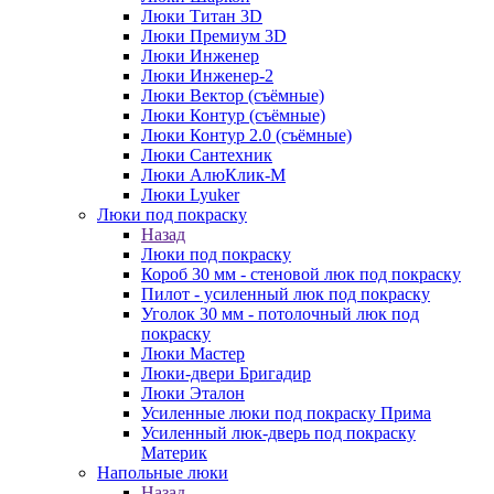
Люки Титан 3D
Люки Премиум 3D
Люки Инженер
Люки Инженер-2
Люки Вектор (съёмные)
Люки Контур (съёмные)
Люки Контур 2.0 (съёмные)
Люки Сантехник
Люки АлюКлик-М
Люки Lyuker
Люки под покраску
Назад
Люки под покраску
Короб 30 мм - стеновой люк под покраску
Пилот - усиленный люк под покраску
Уголок 30 мм - потолочный люк под
покраску
Люки Мастер
Люки-двери Бригадир
Люки Эталон
Усиленные люки под покраску Прима
Усиленный люк-дверь под покраску
Материк
Напольные люки
Назад