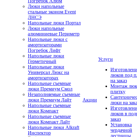
Погребок Алюм
Люки напольные
стальные эконом Event
ЛНСЭ
Напольные люки Портал
Люки напольные
алюминиевые Периметр
Напольные люки с
амортизаторами
Погребок Лифт
Напольные люки
Услуги
Герметичный
Напольные люки
Изготовлен
Универсал Люкс на
люков под п
амортизаторах
на заказ
Напольные съемные
Монтаж люк
люки Премиум Смол
плитку
Незаполняемые съемные
Сантехниче
люки Премиум Лайт
Акции
люки на зак
Напольные съемные
Изготовлен
люки Компакт
люков в под
Напольные съемные
заказ
люки Компакт Лайт
Установка
Напольные люки Alkraft
чердачной
Инспектор
лестницы