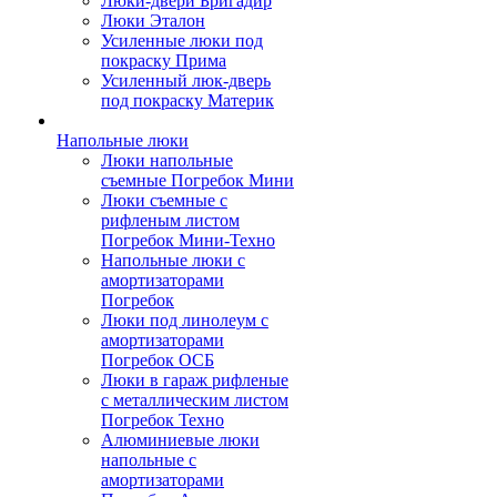
Люки-двери Бригадир
Люки Эталон
Усиленные люки под
покраску Прима
Усиленный люк-дверь
под покраску Материк
Напольные люки
Люки напольные
съемные Погребок Мини
Люки съемные с
рифленым листом
Погребок Мини-Техно
Напольные люки с
амортизаторами
Погребок
Люки под линолеум с
амортизаторами
Погребок ОСБ
Люки в гараж рифленые
с металлическим листом
Погребок Техно
Алюминиевые люки
напольные с
амортизаторами