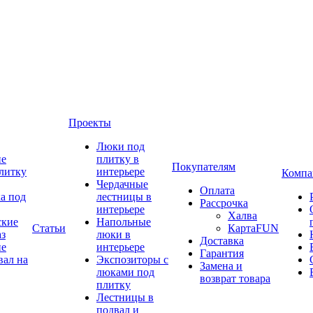
Проекты
Люки под
ие
плитку в
Покупателям
литку
интерьере
Компа
Чердачные
Оплата
а под
лестницы в
Рассрочка
интерьере
Халва
ские
Напольные
Статьи
КартаFUN
аз
люки в
Доставка
ие
интерьере
Гарантия
вал на
Экспозиторы с
Замена и
люками под
возврат товара
плитку
Лестницы в
подвал и