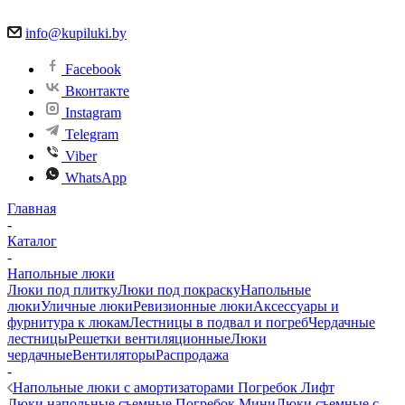
info@kupiluki.by
Facebook
Вконтакте
Instagram
Telegram
Viber
WhatsApp
Главная
-
Каталог
-
Напольные люки
Люки под плитку
Люки под покраску
Напольные
люки
Уличные люки
Ревизионные люки
Аксессуары и
фурнитура к люкам
Лестницы в подвал и погреб
Чердачные
лестницы
Решетки вентиляционные
Люки
чердачные
Вентиляторы
Распродажа
-
Напольные люки с амортизаторами Погребок Лифт
Люки напольные съемные Погребок Мини
Люки съемные с