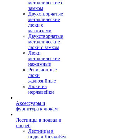
металлические с
замком
Двухстворчатые
металлические
люки с
магнитами
Двухстворчатые
металлические
люки с замком
Люки
металлические
нажимные
Ревизионные
люки
жалюзийные
Люки из
нержавейки
Аксессуары и
фурнитура к люкам
Лестницы в подвал и
погреб
Лестницы в
подвал ЛючкиБел