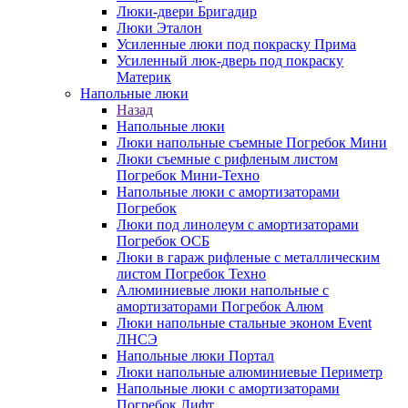
Люки-двери Бригадир
Люки Эталон
Усиленные люки под покраску Прима
Усиленный люк-дверь под покраску
Материк
Напольные люки
Назад
Напольные люки
Люки напольные съемные Погребок Мини
Люки съемные с рифленым листом
Погребок Мини-Техно
Напольные люки с амортизаторами
Погребок
Люки под линолеум с амортизаторами
Погребок ОСБ
Люки в гараж рифленые с металлическим
листом Погребок Техно
Алюминиевые люки напольные с
амортизаторами Погребок Алюм
Люки напольные стальные эконом Event
ЛНСЭ
Напольные люки Портал
Люки напольные алюминиевые Периметр
Напольные люки с амортизаторами
Погребок Лифт