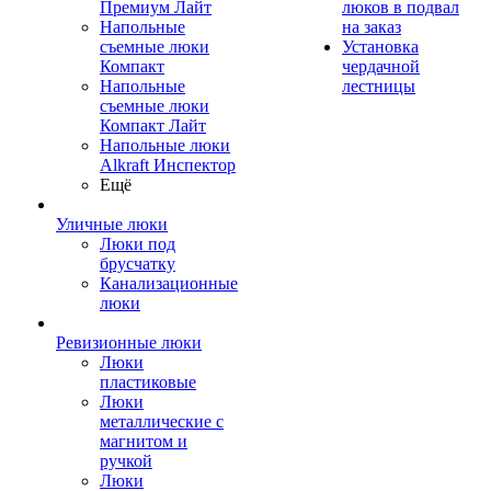
Премиум Лайт
люков в подвал
Напольные
на заказ
съемные люки
Установка
Компакт
чердачной
Напольные
лестницы
съемные люки
Компакт Лайт
Напольные люки
Alkraft Инспектор
Ещё
Уличные люки
Люки под
брусчатку
Канализационные
люки
Ревизионные люки
Люки
пластиковые
Люки
металлические с
магнитом и
ручкой
Люки