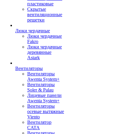
пластиковые
Скрытые
вентиляционные
решетки
Люки чердачные
Люки чердачные
Fakro
Люки чердачные
деревянные
Astark
Вентиляторы
Вентиляторы
Awenta System+
Вентиляторы
Soler & Palau
Лицевые панели
Awenta System+
Вентиляторы
осевые вытяжные
Viento
Вентилятор
CATA
Вентиляторы