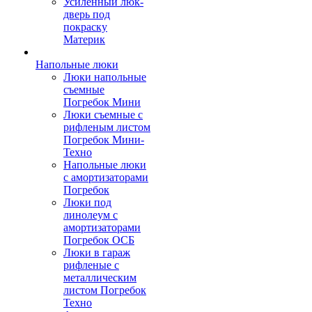
Усиленный люк-
дверь под
покраску
Материк
Напольные люки
Люки напольные
съемные
Погребок Мини
Люки съемные с
рифленым листом
Погребок Мини-
Техно
Напольные люки
с амортизаторами
Погребок
Люки под
линолеум с
амортизаторами
Погребок ОСБ
Люки в гараж
рифленые с
металлическим
листом Погребок
Техно