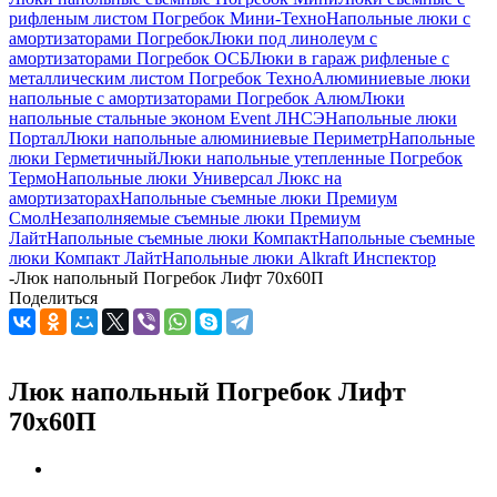
рифленым листом Погребок Мини-Техно
Напольные люки с
амортизаторами Погребок
Люки под линолеум с
амортизаторами Погребок ОСБ
Люки в гараж рифленые с
металлическим листом Погребок Техно
Алюминиевые люки
напольные с амортизаторами Погребок Алюм
Люки
напольные стальные эконом Event ЛНСЭ
Напольные люки
Портал
Люки напольные алюминиевые Периметр
Напольные
люки Герметичный
Люки напольные утепленные Погребок
Термо
Напольные люки Универсал Люкс на
амортизаторах
Напольные съемные люки Премиум
Смол
Незаполняемые съемные люки Премиум
Лайт
Напольные съемные люки Компакт
Напольные съемные
люки Компакт Лайт
Напольные люки Alkraft Инспектор
-
Люк напольный Погребок Лифт 70х60П
Поделиться
Люк напольный Погребок Лифт
70х60П