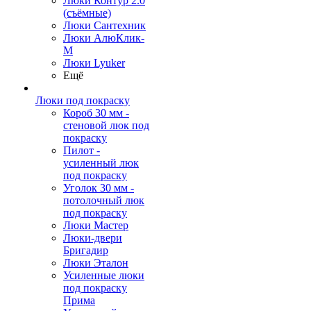
Люки Контур 2.0
(съёмные)
Люки Сантехник
Люки АлюКлик-
М
Люки Lyuker
Ещё
Люки под покраску
Короб 30 мм -
стеновой люк под
покраску
Пилот -
усиленный люк
под покраску
Уголок 30 мм -
потолочный люк
под покраску
Люки Мастер
Люки-двери
Бригадир
Люки Эталон
Усиленные люки
под покраску
Прима