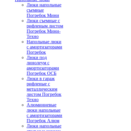
Люки напольные
съемные
Погребок Мини
Люки съемные с
рифленым листом
Погребок Мини-
Техно
Напольные люки
с амортизаторами
Погребок
Люки под
линолеум с
амортизаторами
Погребок ОСБ
Люки в гараж
рифленые с
металлическим
листом Погребок
Техно
Алюминиевые
люки напольные
с амортизаторами
Погребок Алюм
Люки напольные