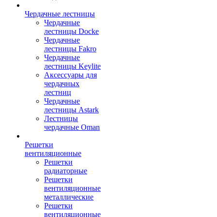
Чердачные лестницы
Чердачные
лестницы Docke
Чердачные
лестницы Fakro
Чердачные
лестницы Keylite
Аксессуары для
чердачных
лестниц
Чердачные
лестницы Astark
Лестницы
чердачные Oman
Решетки
вентиляционные
Решетки
радиаторные
Решетки
вентиляционные
металлические
Решетки
вентиляционные