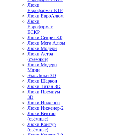
Люки
Евроформат ЕТР
Люки ЕвроАлюм
Люки
Евроформат
ЕСКР
Люки Секрет 3.0
Люки Мега Алюм
Люки Модерн
Люки Астра
(съемные)
Люки Модерн
Мини
Эко-Люки 3D
Люки Шаркон
Люки Титан 3D
Люки Премиум
3D
Люки Инженер
Люки Инженер-2
Люки Вектор
(съёмные)
Люки Контур
(съёмные)