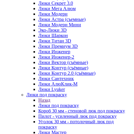
Люки Секрет 3.0
Люки Мега Алюм
Люки Модерн
Люки Астра (съемные)
Люки Модерн Мини
Эко-Люки 3D
Люки Шаркон
Люки Титан 3D
Люки Премиум 3D
Люки Инженер
Люки Инженер-2
Люки Вектор (съёмные)
Люки Контур (съёмные)
Люки Контур 2.0 (съёмные)
Люки Сантехник
Люки АлюКлик-М
Люки Lyuker
Люки под покраску
Назад
Люки под покраску
Короб 30 мм - стеновой люк под покраску
Пилот - усиленный люк под покраску
Уголок 30 мм - потолочный люк под
покраску
Люки Мастер