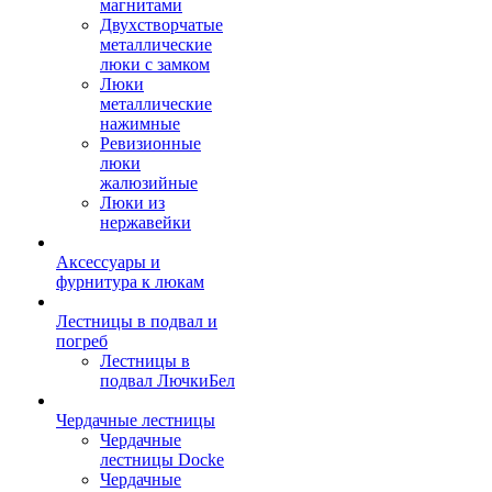
магнитами
Двухстворчатые
металлические
люки с замком
Люки
металлические
нажимные
Ревизионные
люки
жалюзийные
Люки из
нержавейки
Аксессуары и
фурнитура к люкам
Лестницы в подвал и
погреб
Лестницы в
подвал ЛючкиБел
Чердачные лестницы
Чердачные
лестницы Docke
Чердачные