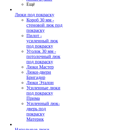
Ещё
Люки под покраску
Короб 30 мм -
стеновой люк под
покраску
Пилот -
усиленный люк
под покраску
Уголок 30 мм -
потолочный люк
под покраску
Люки Мастер
Люки-двери
Бригадир
Люки Эталон
Усиленные люки
под покраску
Прима
Усиленный люк-
дверь под
покраску
Материк
Напольные люки