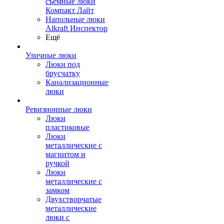
съемные люки
Компакт Лайт
Напольные люки
Alkraft Инспектор
Ещё
Уличные люки
Люки под
брусчатку
Канализационные
люки
Ревизионные люки
Люки
пластиковые
Люки
металлические с
магнитом и
ручкой
Люки
металлические с
замком
Двухстворчатые
металлические
люки с