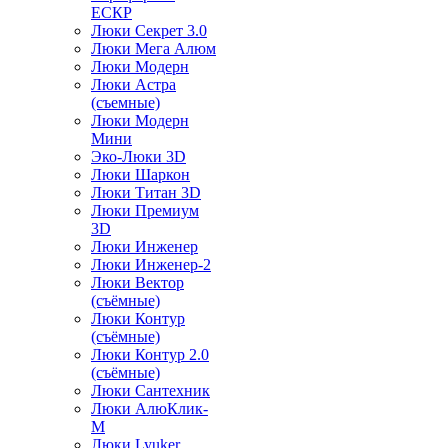
ЕСКР
Люки Секрет 3.0
Люки Мега Алюм
Люки Модерн
Люки Астра
(съемные)
Люки Модерн
Мини
Эко-Люки 3D
Люки Шаркон
Люки Титан 3D
Люки Премиум
3D
Люки Инженер
Люки Инженер-2
Люки Вектор
(съёмные)
Люки Контур
(съёмные)
Люки Контур 2.0
(съёмные)
Люки Сантехник
Люки АлюКлик-
М
Люки Lyuker