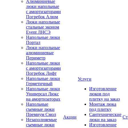
Алюминиевые
люки напольные
с амортизаторами
Погребок Алюм
Люки напольные
стальные эконом
Event ЛНСЭ
Напольные люки
Портал
Люки напольные
алюминиевые
Периметр
Напольные люки
с амортизаторами
Погребок Лифт
Напольные люки
Услуги
Герметичный
Напольные люки
Изготовление
Универсал Люкс
люков под
на амортизаторах
плитку на заказ
Напольные
Монтаж люка
съемные люки
под плитку
Премиум Смол
Сантехнические
Акции
Ст
Незаполняемые
люки на заказ
съемные люки
Изготовление