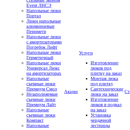
стальные эконом
Event ЛНСЭ
Напольные люки
Портал
Люки напольные
алюминиевые
Периметр
Напольные люки
с амортизаторами
Погребок Лифт
Напольные люки
Услуги
Герметичный
Напольные люки
Изготовление
Универсал Люкс
люков под
на амортизаторах
плитку на заказ
Напольные
Монтаж люка
съемные люки
под плитку
Премиум Смол
Сантехнические
Акции
Ст
Незаполняемые
люки на заказ
съемные люки
Изготовление
Премиум Лайт
люков в подвал
Напольные
на заказ
съемные люки
Установка
Компакт
чердачной
Напольные
лестницы