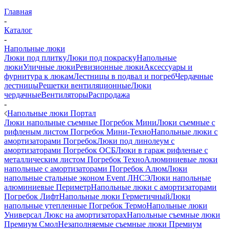
Главная
-
Каталог
-
Напольные люки
Люки под плитку
Люки под покраску
Напольные
люки
Уличные люки
Ревизионные люки
Аксессуары и
фурнитура к люкам
Лестницы в подвал и погреб
Чердачные
лестницы
Решетки вентиляционные
Люки
чердачные
Вентиляторы
Распродажа
-
Напольные люки Портал
Люки напольные съемные Погребок Мини
Люки съемные с
рифленым листом Погребок Мини-Техно
Напольные люки с
амортизаторами Погребок
Люки под линолеум с
амортизаторами Погребок ОСБ
Люки в гараж рифленые с
металлическим листом Погребок Техно
Алюминиевые люки
напольные с амортизаторами Погребок Алюм
Люки
напольные стальные эконом Event ЛНСЭ
Люки напольные
алюминиевые Периметр
Напольные люки с амортизаторами
Погребок Лифт
Напольные люки Герметичный
Люки
напольные утепленные Погребок Термо
Напольные люки
Универсал Люкс на амортизаторах
Напольные съемные люки
Премиум Смол
Незаполняемые съемные люки Премиум