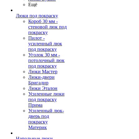
Ещё
Люки под покраску
Короб 30 мм -
стеновой люк под
покраску
Пилот -
усиленный люк
под покраску
Уголок 30 мм -
потолочный люк
под покраску
Люки Мастер
Люки-двери
Бригадир
Люки Эталон
Усиленные люки
под покраску
Прима
Усиленный люк-
дверь под
покраску
Материк
Напольные люки