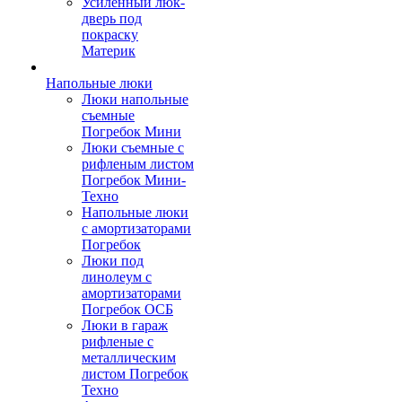
Усиленный люк-
дверь под
покраску
Материк
Напольные люки
Люки напольные
съемные
Погребок Мини
Люки съемные с
рифленым листом
Погребок Мини-
Техно
Напольные люки
с амортизаторами
Погребок
Люки под
линолеум с
амортизаторами
Погребок ОСБ
Люки в гараж
рифленые с
металлическим
листом Погребок
Техно