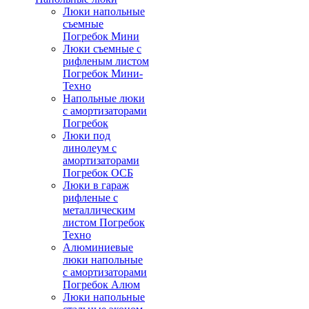
Люки напольные
съемные
Погребок Мини
Люки съемные с
рифленым листом
Погребок Мини-
Техно
Напольные люки
с амортизаторами
Погребок
Люки под
линолеум с
амортизаторами
Погребок ОСБ
Люки в гараж
рифленые с
металлическим
листом Погребок
Техно
Алюминиевые
люки напольные
с амортизаторами
Погребок Алюм
Люки напольные