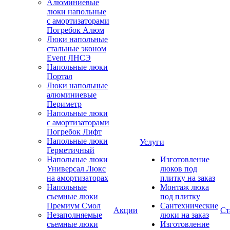
Алюминиевые
люки напольные
с амортизаторами
Погребок Алюм
Люки напольные
стальные эконом
Event ЛНСЭ
Напольные люки
Портал
Люки напольные
алюминиевые
Периметр
Напольные люки
с амортизаторами
Погребок Лифт
Напольные люки
Услуги
Герметичный
Напольные люки
Изготовление
Универсал Люкс
люков под
на амортизаторах
плитку на заказ
Напольные
Монтаж люка
съемные люки
под плитку
Премиум Смол
Сантехнические
Акции
Ст
Незаполняемые
люки на заказ
съемные люки
Изготовление