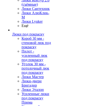
Люки Контур 2.0
(съёмные)
Люки Сантехник
Люки АлюКлик-
М
Люки Lyuker
Ещё
Люки под покраску
Короб 30 мм -
стеновой люк под
покраску
Пилот -
усиленный люк
под покраску
Уголок 30 мм -
потолочный люк
под покраску
Люки Мастер
Люки-двери
Бригадир
Люки Эталон
Усиленные люки
под покраску
Прима