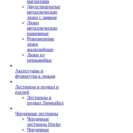
магнитами
Двухстворчатые
металлические
люки с замком
Люки
металлические
нажимные
Ревизионные
люки
жалюзийные
Люки из
нержавейки
Аксессуары и
фурнитура к люкам
Лестницы в подвал и
погреб
Лестницы в
подвал ЛючкиБел
Чердачные лестницы
Чердачные
лестницы Docke
Чердачные