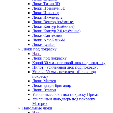
Люки Титан 3D
Люки Премиум 3D
Люки Инженер
Люки Инженер-2
Люки Вектор (съёмные)
Люки Контур (съёмные)
Люки Контур 2.0 (съёмные)
Люки Сантехник
Люки АлюКлик-М
Люки Lyuker
Люки под покраску
Назад
Люки под покраску
Короб 30 мм - стеновой люк под покраску
Пилот - усиленный люк под покраску
Уголок 30 мм - потолочный люк под
покраску
Люки Мастер
Люки-двери Бригадир
Люки Эталон
Усиленные люки под покраску Прима
Усиленный люк-дверь под покраску
Материк
Напольные люки
Назад