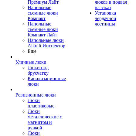
Премиум Лайт
люков в подвал
Напольные
на заказ
съемные люки
Установка
Компакт
чердачной
Напольные
лестницы
съемные люки
Компакт Лайт
Напольные люки
Alkraft Инспектор
Ещё
Уличные люки
Люки под
брусчатку
Канализационные
люки
Ревизионные люки
Люки
пластиковые
Люки
металлические с
магнитом и
ручкой
Люки