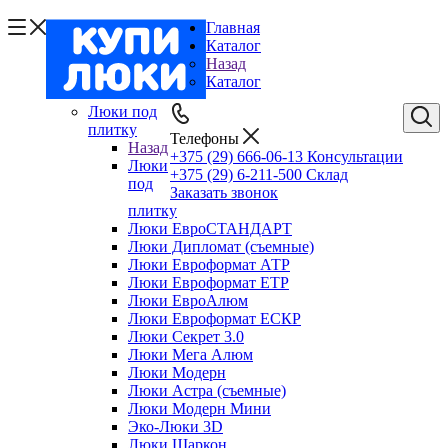
Главная
Каталог
Назад
Каталог
Люки под
плитку
Телефоны
Назад
+375 (29) 666-06-13
Консультации
Люки
+375 (29) 6-211-500
Склад
под
Заказать звонок
плитку
Люки ЕвроСТАНДАРТ
Люки Дипломат (съемные)
Люки Евроформат АТР
Люки Евроформат ЕТР
Люки ЕвроАлюм
Люки Евроформат ЕСКР
Люки Секрет 3.0
Люки Мега Алюм
Люки Модерн
Люки Астра (съемные)
Люки Модерн Мини
Эко-Люки 3D
Люки Шаркон