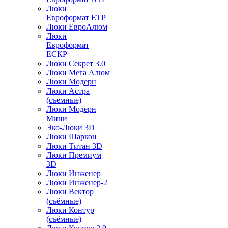
Люки
Евроформат ЕТР
Люки ЕвроАлюм
Люки
Евроформат
ЕСКР
Люки Секрет 3.0
Люки Мега Алюм
Люки Модерн
Люки Астра
(съемные)
Люки Модерн
Мини
Эко-Люки 3D
Люки Шаркон
Люки Титан 3D
Люки Премиум
3D
Люки Инженер
Люки Инженер-2
Люки Вектор
(съёмные)
Люки Контур
(съёмные)