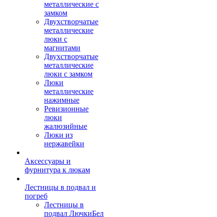
металлические с
замком
Двухстворчатые
металлические
люки с
магнитами
Двухстворчатые
металлические
люки с замком
Люки
металлические
нажимные
Ревизионные
люки
жалюзийные
Люки из
нержавейки
Аксессуары и
фурнитура к люкам
Лестницы в подвал и
погреб
Лестницы в
подвал ЛючкиБел