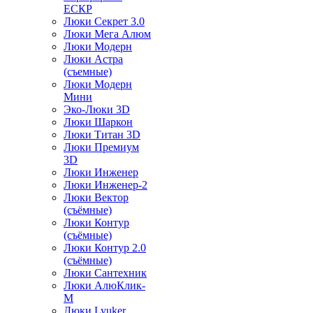
ЕСКР
Люки Секрет 3.0
Люки Мега Алюм
Люки Модерн
Люки Астра
(съемные)
Люки Модерн
Мини
Эко-Люки 3D
Люки Шаркон
Люки Титан 3D
Люки Премиум
3D
Люки Инженер
Люки Инженер-2
Люки Вектор
(съёмные)
Люки Контур
(съёмные)
Люки Контур 2.0
(съёмные)
Люки Сантехник
Люки АлюКлик-
М
Люки Lyuker