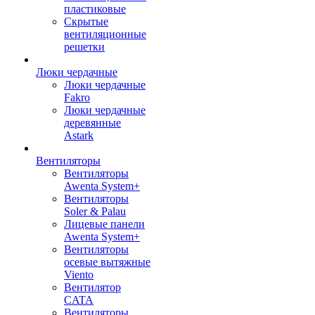
пластиковые
Скрытые
вентиляционные
решетки
Люки чердачные
Люки чердачные
Fakro
Люки чердачные
деревянные
Astark
Вентиляторы
Вентиляторы
Awenta System+
Вентиляторы
Soler & Palau
Лицевые панели
Awenta System+
Вентиляторы
осевые вытяжные
Viento
Вентилятор
CATA
Вентиляторы