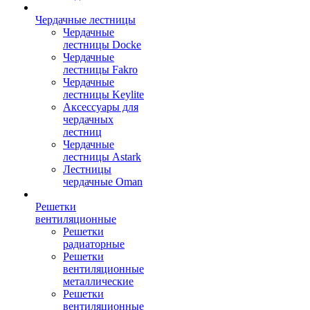
Чердачные лестницы
Чердачные
лестницы Docke
Чердачные
лестницы Fakro
Чердачные
лестницы Keylite
Аксессуары для
чердачных
лестниц
Чердачные
лестницы Astark
Лестницы
чердачные Oman
Решетки
вентиляционные
Решетки
радиаторные
Решетки
вентиляционные
металлические
Решетки
вентиляционные