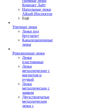
съемные люки
Компакт Лайт
Напольные люки
Alkraft Инспектор
Ещё
Уличные люки
Люки под
брусчатку
Канализационные
люки
Ревизионные люки
Люки
пластиковые
Люки
металлические с
магнитом и
ручкой
Люки
металлические с
замком
Двухстворчатые
металлические
люки с