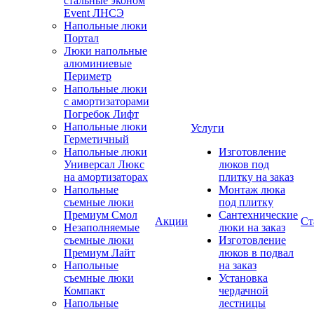
стальные эконом
Event ЛНСЭ
Напольные люки
Портал
Люки напольные
алюминиевые
Периметр
Напольные люки
с амортизаторами
Погребок Лифт
Напольные люки
Услуги
Герметичный
Напольные люки
Изготовление
Универсал Люкс
люков под
на амортизаторах
плитку на заказ
Напольные
Монтаж люка
съемные люки
под плитку
Премиум Смол
Сантехнические
Акции
Ст
Незаполняемые
люки на заказ
съемные люки
Изготовление
Премиум Лайт
люков в подвал
Напольные
на заказ
съемные люки
Установка
Компакт
чердачной
Напольные
лестницы