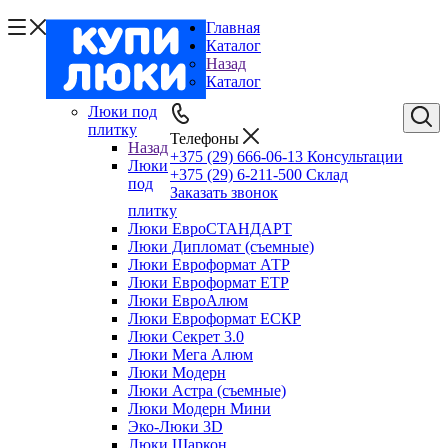
Главная
Каталог
Назад
Каталог
Люки под
плитку
Телефоны
Назад
+375 (29) 666-06-13
Консультации
Люки
+375 (29) 6-211-500
Склад
под
Заказать звонок
плитку
Люки ЕвроСТАНДАРТ
Люки Дипломат (съемные)
Люки Евроформат АТР
Люки Евроформат ЕТР
Люки ЕвроАлюм
Люки Евроформат ЕСКР
Люки Секрет 3.0
Люки Мега Алюм
Люки Модерн
Люки Астра (съемные)
Люки Модерн Мини
Эко-Люки 3D
Люки Шаркон