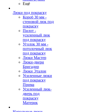
Ещё
Люки под покраску
Короб 30 мм -
стеновой люк под
покраску
Пилот -
усиленный люк
под покраску
Уголок 30 мм -
потолочный люк
под покраску
Люки Мастер
Люки-двери
Бригадир
Люки Эталон
Усиленные люки
под покраску
Прима
Усиленный люк-
дверь под
покраску
Материк
Напольные люки