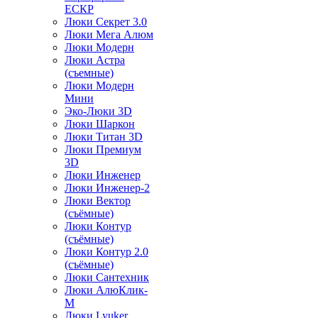
ЕСКР
Люки Секрет 3.0
Люки Мега Алюм
Люки Модерн
Люки Астра
(съемные)
Люки Модерн
Мини
Эко-Люки 3D
Люки Шаркон
Люки Титан 3D
Люки Премиум
3D
Люки Инженер
Люки Инженер-2
Люки Вектор
(съёмные)
Люки Контур
(съёмные)
Люки Контур 2.0
(съёмные)
Люки Сантехник
Люки АлюКлик-
М
Люки Lyuker