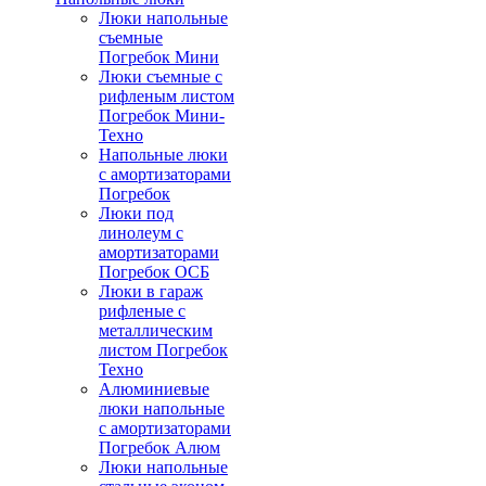
Люки напольные
съемные
Погребок Мини
Люки съемные с
рифленым листом
Погребок Мини-
Техно
Напольные люки
с амортизаторами
Погребок
Люки под
линолеум с
амортизаторами
Погребок ОСБ
Люки в гараж
рифленые с
металлическим
листом Погребок
Техно
Алюминиевые
люки напольные
с амортизаторами
Погребок Алюм
Люки напольные