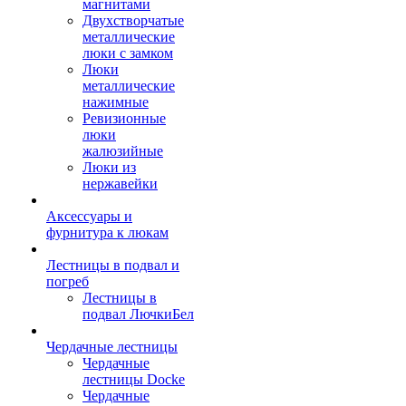
магнитами
Двухстворчатые
металлические
люки с замком
Люки
металлические
нажимные
Ревизионные
люки
жалюзийные
Люки из
нержавейки
Аксессуары и
фурнитура к люкам
Лестницы в подвал и
погреб
Лестницы в
подвал ЛючкиБел
Чердачные лестницы
Чердачные
лестницы Docke
Чердачные