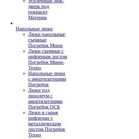
Усиленный люк-
дверь под
покраску
Материк
Напольные люки
Люки напольные
съемные
Погребок Мини
Люки съемные с
рифленым листом
Погребок Мини-
Техно
Напольные люки
с амортизаторами
Погребок
Люки под
линолеум с
амортизаторами
Погребок ОСБ
Люки в гараж
рифленые с
металлическим
листом Погребок
Техно