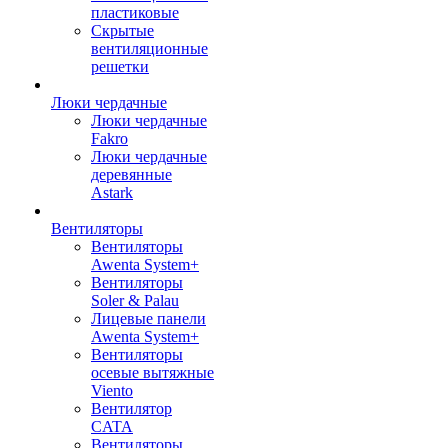
пластиковые
Скрытые
вентиляционные
решетки
Люки чердачные
Люки чердачные
Fakro
Люки чердачные
деревянные
Astark
Вентиляторы
Вентиляторы
Awenta System+
Вентиляторы
Soler & Palau
Лицевые панели
Awenta System+
Вентиляторы
осевые вытяжные
Viento
Вентилятор
CATA
Вентиляторы