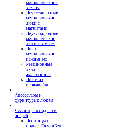
металлические с
замком
Двухстворчатые
металлические
люки с
магнитами
Двухстворчатые
металлические
люки с замком
Люки
металлические
нажимные
Ревизионные
люки
жалюзийные
Люки из
нержавейки
Аксессуары и
фурнитура к люкам
Лестницы в подвал и
погреб
Лестницы в
подвал ЛючкиБел