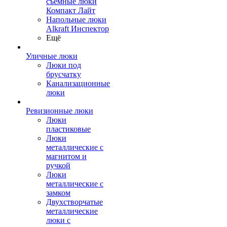
съемные люки
Компакт Лайт
Напольные люки
Alkraft Инспектор
Ещё
Уличные люки
Люки под
брусчатку
Канализационные
люки
Ревизионные люки
Люки
пластиковые
Люки
металлические с
магнитом и
ручкой
Люки
металлические с
замком
Двухстворчатые
металлические
люки с