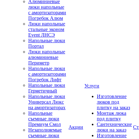
Алюминиевые
люки напольные
с амортизаторами
Погребок Алюм
Люки напольные
стальные эконом
Event ЛНСЭ
Напольные люки
Портал
Люки напольные
алюминиевые
Периметр
Напольные люки
с амортизаторами
Погребок Лифт
Напольные люки
Услуги
Герметичный
Напольные люки
Изготовление
Универсал Люкс
люков под
на амортизаторах
плитку на заказ
Напольные
Монтаж люка
съемные люки
под плитку
Премиум Смол
Сантехнические
Акции
Ст
Незаполняемые
люки на заказ
съемные люки
Изготовление