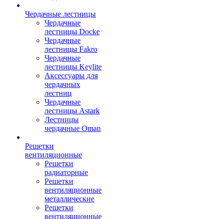
Чердачные лестницы
Чердачные
лестницы Docke
Чердачные
лестницы Fakro
Чердачные
лестницы Keylite
Аксессуары для
чердачных
лестниц
Чердачные
лестницы Astark
Лестницы
чердачные Oman
Решетки
вентиляционные
Решетки
радиаторные
Решетки
вентиляционные
металлические
Решетки
вентиляционные