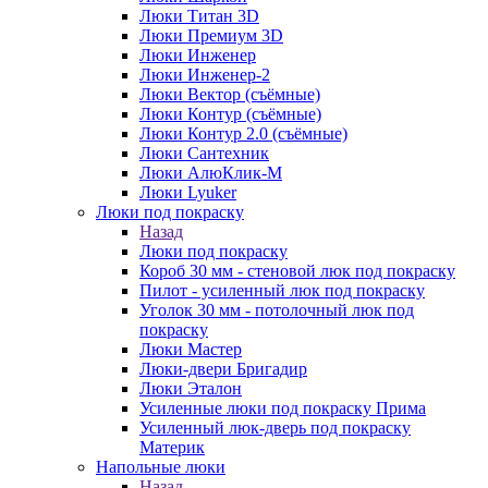
Люки Титан 3D
Люки Премиум 3D
Люки Инженер
Люки Инженер-2
Люки Вектор (съёмные)
Люки Контур (съёмные)
Люки Контур 2.0 (съёмные)
Люки Сантехник
Люки АлюКлик-М
Люки Lyuker
Люки под покраску
Назад
Люки под покраску
Короб 30 мм - стеновой люк под покраску
Пилот - усиленный люк под покраску
Уголок 30 мм - потолочный люк под
покраску
Люки Мастер
Люки-двери Бригадир
Люки Эталон
Усиленные люки под покраску Прима
Усиленный люк-дверь под покраску
Материк
Напольные люки
Назад