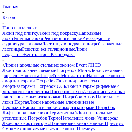
Главная
-
Каталог
-
Напольные люки
Люки под плитку
Люки под покраску
Напольные
люки
Уличные люки
Ревизионные люки
Аксессуары и
фурнитура к люкам
Лестницы в подвал и погреб
Чердачные
лестницы
Решетки вентиляционные
Люки
чердачные
Вентиляторы
Распродажа
-
Люки напольные стальные эконом Event ЛНСЭ
Люки напольные съемные Погребок Мини
Люки съемные с
рифленым листом Погребок Мини-Техно
Напольные люки с
амортизаторами Погребок
Люки под линолеум с
амортизаторами Погребок ОСБ
Люки в гараж рифленые с
металлическим листом Погребок Техно
Алюминиевые люки
напольные с амортизаторами Погребок Алюм
Напольные
люки Портал
Люки напольные алюминиевые
Периметр
Напольные люки с амортизаторами Погребок
Лифт
Напольные люки Герметичный
Люки напольные
утепленные Погребок Термо
Напольные люки Универсал
Люкс на амортизаторах
Напольные съемные люки Премиум
Смол
Незаполняемые съемные люки Премиум