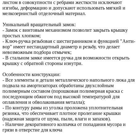
листом в совокупности с ребрами жесткости исключают
изгибы, деформацию и допускают использовать мягкий и
мелкозернистый отделочный материал.
Уникальный вращательный замок:
- Замок с винтовым механизмом позволит закрыть крышку
простых хлопком;
- Ключ-ручка резьбовая с шестигранником и функцией "Анти-
вор" имеет нестандартный диаметр и резьбу, что делает
невозможным подбора отмычек;
- В стальном замке имеется ручка для возможности открыть
крышку с обратной стороны изнутри.
Особенности конструкции:
- Все элементы и детали металлического напольного люка для
подвала на амортизаторах обработаны двухслойным
полимерным составом (порошковая полимерная краска с
последующим обжигом под высокой температурой для
оплавления и обволакивания металла);
- По контуру рамы из уголка проложена уплотнительная
резинка, что обеспечивает плотное пролегание крышки
(надежная защита от шума, пыли, влаги и запахов).
- Наличие декоративного колпачка от попадания мусора и
грязи в отверстие для ключа