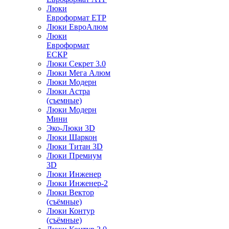
Люки
Евроформат ЕТР
Люки ЕвроАлюм
Люки
Евроформат
ЕСКР
Люки Секрет 3.0
Люки Мега Алюм
Люки Модерн
Люки Астра
(съемные)
Люки Модерн
Мини
Эко-Люки 3D
Люки Шаркон
Люки Титан 3D
Люки Премиум
3D
Люки Инженер
Люки Инженер-2
Люки Вектор
(съёмные)
Люки Контур
(съёмные)