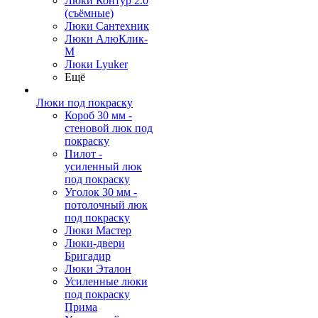
Люки Контур 2.0
(съёмные)
Люки Сантехник
Люки АлюКлик-
М
Люки Lyuker
Ещё
Люки под покраску
Короб 30 мм -
стеновой люк под
покраску
Пилот -
усиленный люк
под покраску
Уголок 30 мм -
потолочный люк
под покраску
Люки Мастер
Люки-двери
Бригадир
Люки Эталон
Усиленные люки
под покраску
Прима