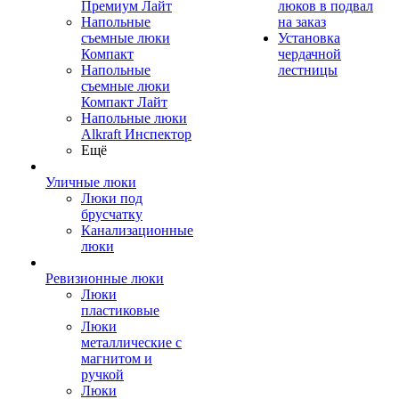
Премиум Лайт
люков в подвал
Напольные
на заказ
съемные люки
Установка
Компакт
чердачной
Напольные
лестницы
съемные люки
Компакт Лайт
Напольные люки
Alkraft Инспектор
Ещё
Уличные люки
Люки под
брусчатку
Канализационные
люки
Ревизионные люки
Люки
пластиковые
Люки
металлические с
магнитом и
ручкой
Люки