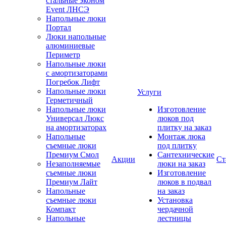
стальные эконом
Event ЛНСЭ
Напольные люки
Портал
Люки напольные
алюминиевые
Периметр
Напольные люки
с амортизаторами
Погребок Лифт
Напольные люки
Услуги
Герметичный
Напольные люки
Изготовление
Универсал Люкс
люков под
на амортизаторах
плитку на заказ
Напольные
Монтаж люка
съемные люки
под плитку
Премиум Смол
Сантехнические
Акции
Ст
Незаполняемые
люки на заказ
съемные люки
Изготовление
Премиум Лайт
люков в подвал
Напольные
на заказ
съемные люки
Установка
Компакт
чердачной
Напольные
лестницы