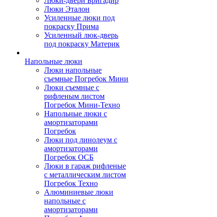
Люки-двери Бригадир
Люки Эталон
Усиленные люки под
покраску Прима
Усиленный люк-дверь
под покраску Материк
Напольные люки
Люки напольные
съемные Погребок Мини
Люки съемные с
рифленым листом
Погребок Мини-Техно
Напольные люки с
амортизаторами
Погребок
Люки под линолеум с
амортизаторами
Погребок ОСБ
Люки в гараж рифленые
с металлическим листом
Погребок Техно
Алюминиевые люки
напольные с
амортизаторами