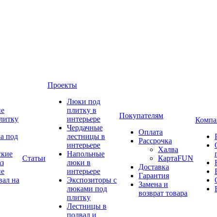
Проекты
Люки под
ие
плитку в
Покупателям
литку
интерьере
Компа
Чердачные
Оплата
а под
лестницы в
Рассрочка
интерьере
Халва
ские
Напольные
Статьи
КартаFUN
аз
люки в
Доставка
ие
интерьере
Гарантия
вал на
Экспозиторы с
Замена и
люками под
возврат товара
плитку
Лестницы в
подвал и