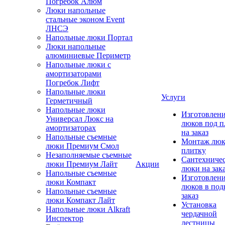
Погребок Алюм
Люки напольные
стальные эконом Event
ЛНСЭ
Напольные люки Портал
Люки напольные
алюминиевые Периметр
Напольные люки с
амортизаторами
Погребок Лифт
Напольные люки
Услуги
Герметичный
Напольные люки
Изготовлен
Универсал Люкс на
люков под п
амортизаторах
на заказ
Напольные съемные
Монтаж люк
люки Премиум Смол
плитку
Незаполняемые съемные
Сантехниче
люки Премиум Лайт
Акции
люки на зак
Напольные съемные
Изготовлен
люки Компакт
люков в под
Напольные съемные
заказ
люки Компакт Лайт
Установка
Напольные люки Alkraft
чердачной
Инспектор
лестницы