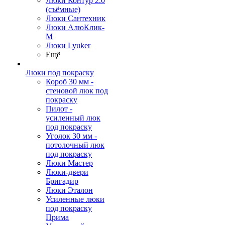
Люки Контур 2.0
(съёмные)
Люки Сантехник
Люки АлюКлик-
М
Люки Lyuker
Ещё
Люки под покраску
Короб 30 мм -
стеновой люк под
покраску
Пилот -
усиленный люк
под покраску
Уголок 30 мм -
потолочный люк
под покраску
Люки Мастер
Люки-двери
Бригадир
Люки Эталон
Усиленные люки
под покраску
Прима