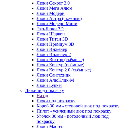
Люки Секрет 3.0
Люки Мега Алюм
Люки Модерн
Люки Астра (съемные)
Люки Модерн Мини
Эко-Люки 3D
Люки Шаркон
Люки Титан 3D
Люки Премиум 3D
Люки Инженер
Люки Инженер-2
Люки Вектор (съёмные)
Люки Контур (съёмные)
Люки Контур 2.0 (съёмные)
Люки Сантехник
Люки АлюКлик-М
Люки Lyuker
Люки под покраску
Назад
Люки под покраску
Короб 30 мм - стеновой люк под покраску
Пилот - усиленный люк под покраску
Уголок 30 мм - потолочный люк под
покраску
Люки Мастер