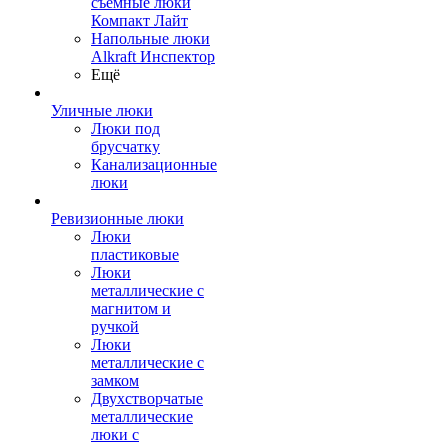
съемные люки
Компакт Лайт
Напольные люки
Alkraft Инспектор
Ещё
Уличные люки
Люки под
брусчатку
Канализационные
люки
Ревизионные люки
Люки
пластиковые
Люки
металлические с
магнитом и
ручкой
Люки
металлические с
замком
Двухстворчатые
металлические
люки с