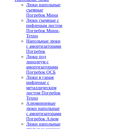
Люки напольные
съемные
Погребок Мини
Люки съемные с
рифленым листом
Погребок Мини-
Техно
Напольные люки
с амортизаторами
Погребок
Люки под
линолеум с
амортизаторами
Погребок ОСБ
Люки в гараж
рифленые с
металлическим
листом Погребок
Техно
Алюминиевые
люки напольные
с амортизаторами
Погребок Алюм
Люки напольные