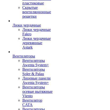
пластиковые
Скрытые
вентиляционные
решетки
Люки чердачные
Люки чердачные
Fakro
Люки чердачные
деревянные
Astark
Вентиляторы
Вентиляторы
Awenta System+
Вентиляторы
Soler & Palau
Лицевые панели
Awenta System+
Вентиляторы
осевые вытяжные
Viento
Вентилятор
CATA
Вентиляторы