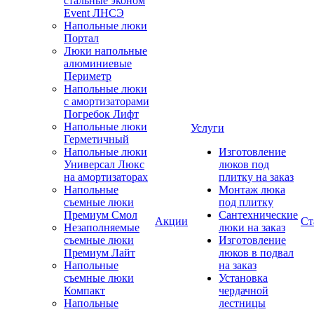
стальные эконом
Event ЛНСЭ
Напольные люки
Портал
Люки напольные
алюминиевые
Периметр
Напольные люки
с амортизаторами
Погребок Лифт
Напольные люки
Услуги
Герметичный
Напольные люки
Изготовление
Универсал Люкс
люков под
на амортизаторах
плитку на заказ
Напольные
Монтаж люка
съемные люки
под плитку
Премиум Смол
Сантехнические
Акции
Ст
Незаполняемые
люки на заказ
съемные люки
Изготовление
Премиум Лайт
люков в подвал
Напольные
на заказ
съемные люки
Установка
Компакт
чердачной
Напольные
лестницы