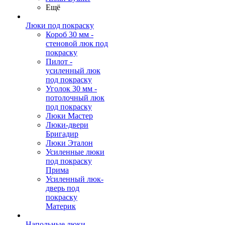
Ещё
Люки под покраску
Короб 30 мм -
стеновой люк под
покраску
Пилот -
усиленный люк
под покраску
Уголок 30 мм -
потолочный люк
под покраску
Люки Мастер
Люки-двери
Бригадир
Люки Эталон
Усиленные люки
под покраску
Прима
Усиленный люк-
дверь под
покраску
Материк
Напольные люки