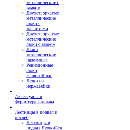
металлические с
замком
Двухстворчатые
металлические
люки с
магнитами
Двухстворчатые
металлические
люки с замком
Люки
металлические
нажимные
Ревизионные
люки
жалюзийные
Люки из
нержавейки
Аксессуары и
фурнитура к люкам
Лестницы в подвал и
погреб
Лестницы в
подвал ЛючкиБел