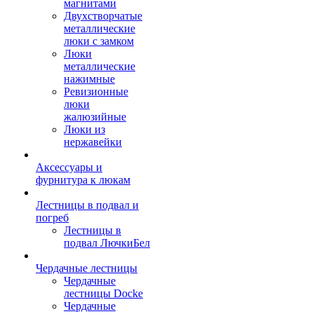
магнитами
Двухстворчатые
металлические
люки с замком
Люки
металлические
нажимные
Ревизионные
люки
жалюзийные
Люки из
нержавейки
Аксессуары и
фурнитура к люкам
Лестницы в подвал и
погреб
Лестницы в
подвал ЛючкиБел
Чердачные лестницы
Чердачные
лестницы Docke
Чердачные