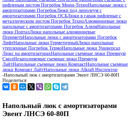
рифленым листом Погребок Мини-Техно
Напольные люки с
амортизаторами Погребок
Люки под линолеум с
амортизаторами Погребок ОСБ
Люки в гараж рифленые с
металлическим листом Погребок Техно
Алюминиевые люки
напольные с амортизаторами Погребок Алюм
Напольные
люки Портал
Люки напольные алюминиевые
Периметр
Напольные люки с амортизаторами Погребок
Лифт
Напольные люки Герметичный
Люки напольные
утепленные Погребок Термо
Напольные люки Универсал
Люкс на амортизаторах
Напольные съемные люки Премиум
Смол
Незаполняемые съемные люки Премиум
Лайт
Напольные съемные люки Компакт
Напольные съемные
люки Компакт Лайт
Напольные люки Alkraft Инспектор
-
Напольный люк с амортизаторами Эвент ЛНСЭ 60-80П
Поделиться
Напольный люк с амортизаторами
Эвент ЛНСЭ 60-80П