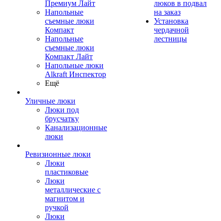
Премиум Лайт
люков в подвал
Напольные
на заказ
съемные люки
Установка
Компакт
чердачной
Напольные
лестницы
съемные люки
Компакт Лайт
Напольные люки
Alkraft Инспектор
Ещё
Уличные люки
Люки под
брусчатку
Канализационные
люки
Ревизионные люки
Люки
пластиковые
Люки
металлические с
магнитом и
ручкой
Люки