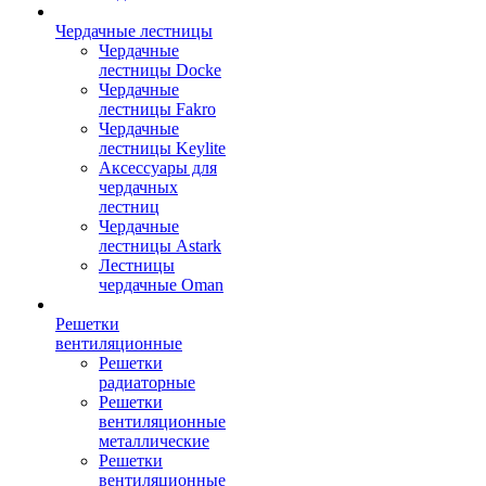
Чердачные лестницы
Чердачные
лестницы Docke
Чердачные
лестницы Fakro
Чердачные
лестницы Keylite
Аксессуары для
чердачных
лестниц
Чердачные
лестницы Astark
Лестницы
чердачные Oman
Решетки
вентиляционные
Решетки
радиаторные
Решетки
вентиляционные
металлические
Решетки
вентиляционные