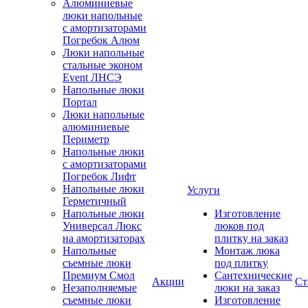
Алюминиевые
люки напольные
с амортизаторами
Погребок Алюм
Люки напольные
стальные эконом
Event ЛНСЭ
Напольные люки
Портал
Люки напольные
алюминиевые
Периметр
Напольные люки
с амортизаторами
Погребок Лифт
Напольные люки
Услуги
Герметичный
Напольные люки
Изготовление
Универсал Люкс
люков под
на амортизаторах
плитку на заказ
Напольные
Монтаж люка
съемные люки
под плитку
Премиум Смол
Сантехнические
Акции
Ст
Незаполняемые
люки на заказ
съемные люки
Изготовление