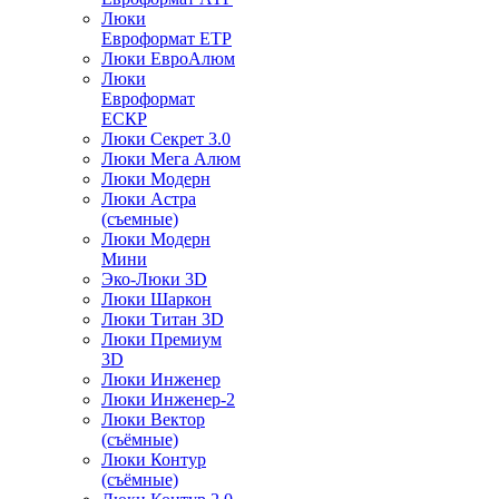
Люки
Евроформат ЕТР
Люки ЕвроАлюм
Люки
Евроформат
ЕСКР
Люки Секрет 3.0
Люки Мега Алюм
Люки Модерн
Люки Астра
(съемные)
Люки Модерн
Мини
Эко-Люки 3D
Люки Шаркон
Люки Титан 3D
Люки Премиум
3D
Люки Инженер
Люки Инженер-2
Люки Вектор
(съёмные)
Люки Контур
(съёмные)