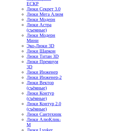
ЕСКР
Люки Секрет 3.0
Люки Мега Алюм
Люки Модерн
Люки Астра
(съемные)
Люки Модерн
Мини
Эко-Люки 3D
Люки Шаркон
Люки Титан 3D
Люки Премиум
3D
Люки Инженер
Люки Инженер-2
Люки Вектор
(съёмные)
Люки Контур
(съёмные)
Люки Контур 2.0
(съёмные)
Люки Сантехник
Люки АлюКлик-
М
Люки Lyuker