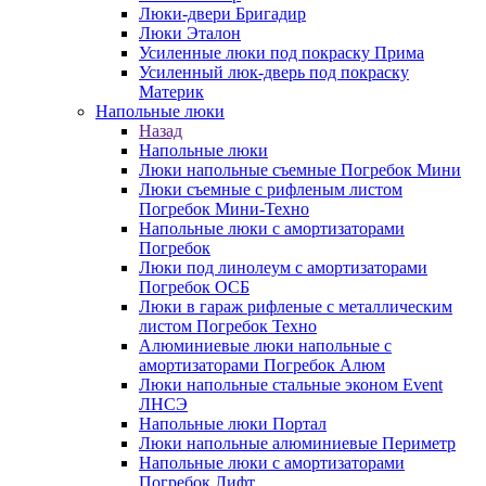
Люки-двери Бригадир
Люки Эталон
Усиленные люки под покраску Прима
Усиленный люк-дверь под покраску
Материк
Напольные люки
Назад
Напольные люки
Люки напольные съемные Погребок Мини
Люки съемные с рифленым листом
Погребок Мини-Техно
Напольные люки с амортизаторами
Погребок
Люки под линолеум с амортизаторами
Погребок ОСБ
Люки в гараж рифленые с металлическим
листом Погребок Техно
Алюминиевые люки напольные с
амортизаторами Погребок Алюм
Люки напольные стальные эконом Event
ЛНСЭ
Напольные люки Портал
Люки напольные алюминиевые Периметр
Напольные люки с амортизаторами
Погребок Лифт