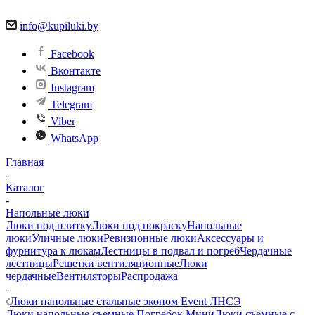
info@kupiluki.by
Facebook
Вконтакте
Instagram
Telegram
Viber
WhatsApp
Главная
-
Каталог
-
Напольные люки
Люки под плитку
Люки под покраску
Напольные
люки
Уличные люки
Ревизионные люки
Аксессуары и
фурнитура к люкам
Лестницы в подвал и погреб
Чердачные
лестницы
Решетки вентиляционные
Люки
чердачные
Вентиляторы
Распродажа
-
Люки напольные стальные эконом Event ЛНСЭ
Люки напольные съемные Погребок Мини
Люки съемные с