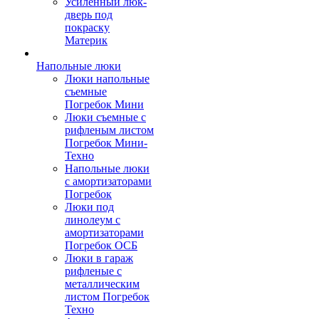
Усиленный люк-
дверь под
покраску
Материк
Напольные люки
Люки напольные
съемные
Погребок Мини
Люки съемные с
рифленым листом
Погребок Мини-
Техно
Напольные люки
с амортизаторами
Погребок
Люки под
линолеум с
амортизаторами
Погребок ОСБ
Люки в гараж
рифленые с
металлическим
листом Погребок
Техно