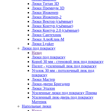
Люки Титан 3D
Люки Премиум 3D
Люки Инженер
Люки Инженер-2
Люки Вектор (съёмные)
Люки Контур (съёмные)
Люки Контур 2.0 (съёмные)
Люки Сантехник
Люки АлюКлик-М
Люки Lyuker
Люки под покраску
Назад
Люки под покраску
Короб 30 мм - стеновой люк под покраску
Пилот - усиленный люк под покраску
Уголок 30 мм - потолочный люк под
покраску
Люки Мастер
Люки-двери Бригадир
Люки Эталон
Усиленные люки под покраску Прима
Усиленный люк-дверь под покраску
Материк
Напольные люки
Назад