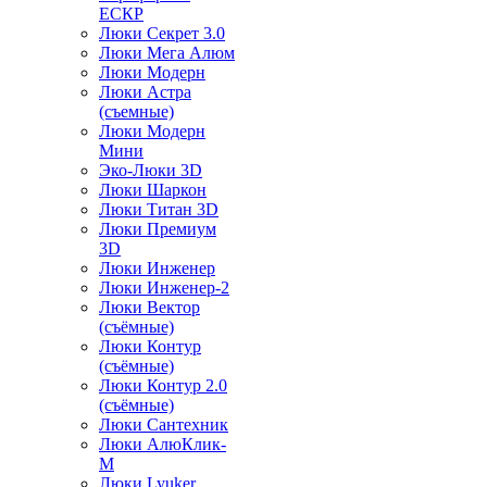
ЕСКР
Люки Секрет 3.0
Люки Мега Алюм
Люки Модерн
Люки Астра
(съемные)
Люки Модерн
Мини
Эко-Люки 3D
Люки Шаркон
Люки Титан 3D
Люки Премиум
3D
Люки Инженер
Люки Инженер-2
Люки Вектор
(съёмные)
Люки Контур
(съёмные)
Люки Контур 2.0
(съёмные)
Люки Сантехник
Люки АлюКлик-
М
Люки Lyuker