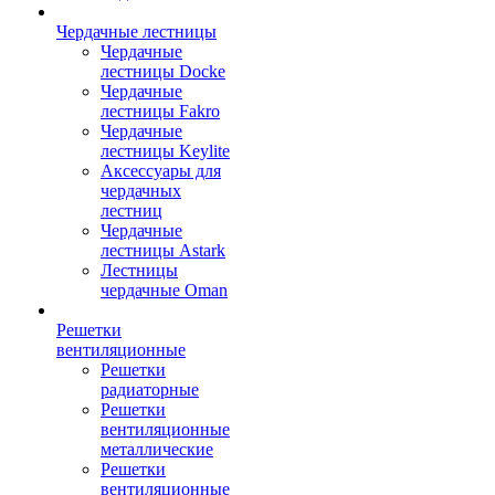
Чердачные лестницы
Чердачные
лестницы Docke
Чердачные
лестницы Fakro
Чердачные
лестницы Keylite
Аксессуары для
чердачных
лестниц
Чердачные
лестницы Astark
Лестницы
чердачные Oman
Решетки
вентиляционные
Решетки
радиаторные
Решетки
вентиляционные
металлические
Решетки
вентиляционные