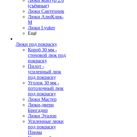
Люки Контур 2.0
(съёмные)
Люки Сантехник
Люки АлюКлик-
М
Люки Lyuker
Ещё
Люки под покраску
Короб 30 мм -
стеновой люк под
покраску
Пилот -
усиленный люк
под покраску
Уголок 30 мм -
потолочный люк
под покраску
Люки Мастер
Люки-двери
Бригадир
Люки Эталон
Усиленные люки
под покраску
Прима