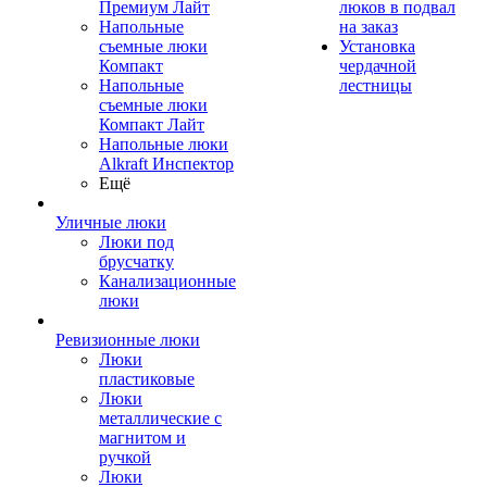
Премиум Лайт
люков в подвал
Напольные
на заказ
съемные люки
Установка
Компакт
чердачной
Напольные
лестницы
съемные люки
Компакт Лайт
Напольные люки
Alkraft Инспектор
Ещё
Уличные люки
Люки под
брусчатку
Канализационные
люки
Ревизионные люки
Люки
пластиковые
Люки
металлические с
магнитом и
ручкой
Люки