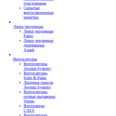
пластиковые
Скрытые
вентиляционные
решетки
Люки чердачные
Люки чердачные
Fakro
Люки чердачные
деревянные
Astark
Вентиляторы
Вентиляторы
Awenta System+
Вентиляторы
Soler & Palau
Лицевые панели
Awenta System+
Вентиляторы
осевые вытяжные
Viento
Вентилятор
CATA
Вентиляторы