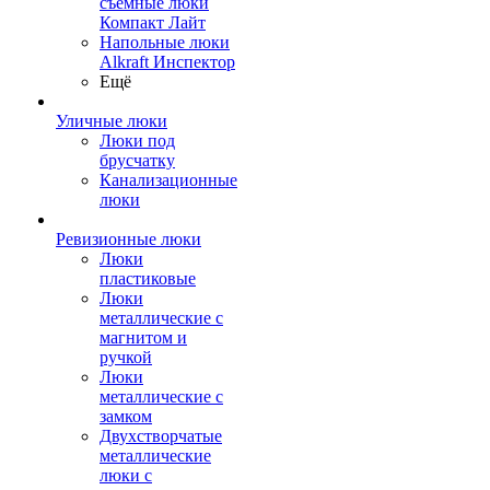
съемные люки
Компакт Лайт
Напольные люки
Alkraft Инспектор
Ещё
Уличные люки
Люки под
брусчатку
Канализационные
люки
Ревизионные люки
Люки
пластиковые
Люки
металлические с
магнитом и
ручкой
Люки
металлические с
замком
Двухстворчатые
металлические
люки с