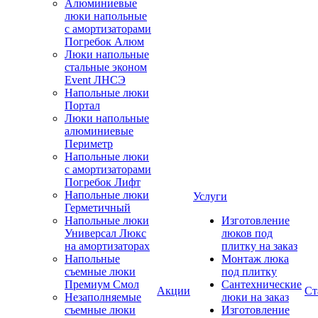
Алюминиевые
люки напольные
с амортизаторами
Погребок Алюм
Люки напольные
стальные эконом
Event ЛНСЭ
Напольные люки
Портал
Люки напольные
алюминиевые
Периметр
Напольные люки
с амортизаторами
Погребок Лифт
Напольные люки
Услуги
Герметичный
Напольные люки
Изготовление
Универсал Люкс
люков под
на амортизаторах
плитку на заказ
Напольные
Монтаж люка
съемные люки
под плитку
Премиум Смол
Сантехнические
Акции
Ст
Незаполняемые
люки на заказ
съемные люки
Изготовление