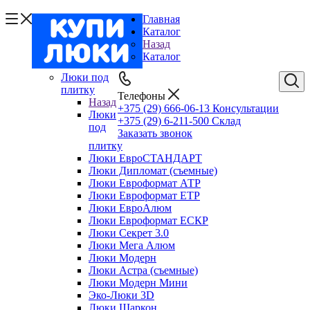
Главная
Каталог
Назад
Каталог
Люки под
плитку
Телефоны
Назад
+375 (29) 666-06-13
Консультации
Люки
+375 (29) 6-211-500
Склад
под
Заказать звонок
плитку
Люки ЕвроСТАНДАРТ
Люки Дипломат (съемные)
Люки Евроформат АТР
Люки Евроформат ЕТР
Люки ЕвроАлюм
Люки Евроформат ЕСКР
Люки Секрет 3.0
Люки Мега Алюм
Люки Модерн
Люки Астра (съемные)
Люки Модерн Мини
Эко-Люки 3D
Люки Шаркон