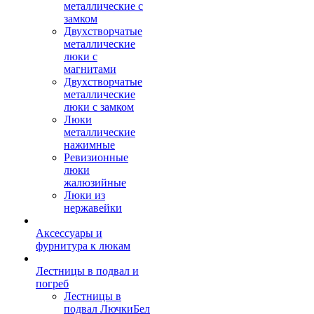
металлические с
замком
Двухстворчатые
металлические
люки с
магнитами
Двухстворчатые
металлические
люки с замком
Люки
металлические
нажимные
Ревизионные
люки
жалюзийные
Люки из
нержавейки
Аксессуары и
фурнитура к люкам
Лестницы в подвал и
погреб
Лестницы в
подвал ЛючкиБел