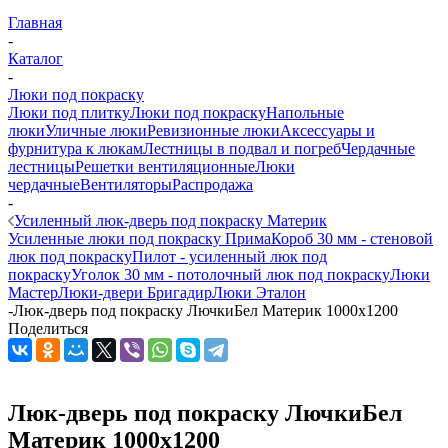
Главная
-
Каталог
-
Люки под покраску
Люки под плитку
Люки под покраску
Напольные
люки
Уличные люки
Ревизионные люки
Аксессуары и
фурнитура к люкам
Лестницы в подвал и погреб
Чердачные
лестницы
Решетки вентиляционные
Люки
чердачные
Вентиляторы
Распродажа
-
Усиленный люк-дверь под покраску Материк
Усиленные люки под покраску Прима
Короб 30 мм - стеновой
люк под покраску
Пилот - усиленный люк под
покраску
Уголок 30 мм - потолочный люк под покраску
Люки
Мастер
Люки-двери Бригадир
Люки Эталон
-
Люк-дверь под покраску ЛючкиБел Материк 1000х1200
Поделиться
Люк-дверь под покраску ЛючкиБел
Материк 1000х1200