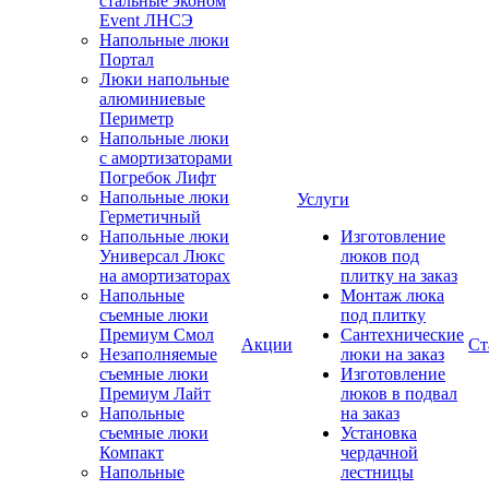
стальные эконом
Event ЛНСЭ
Напольные люки
Портал
Люки напольные
алюминиевые
Периметр
Напольные люки
с амортизаторами
Погребок Лифт
Напольные люки
Услуги
Герметичный
Напольные люки
Изготовление
Универсал Люкс
люков под
на амортизаторах
плитку на заказ
Напольные
Монтаж люка
съемные люки
под плитку
Премиум Смол
Сантехнические
Акции
Ст
Незаполняемые
люки на заказ
съемные люки
Изготовление
Премиум Лайт
люков в подвал
Напольные
на заказ
съемные люки
Установка
Компакт
чердачной
Напольные
лестницы