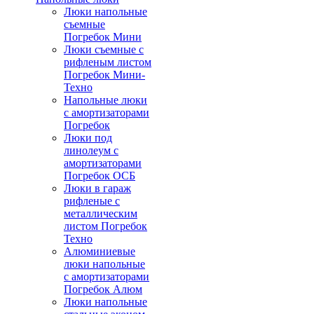
Люки напольные
съемные
Погребок Мини
Люки съемные с
рифленым листом
Погребок Мини-
Техно
Напольные люки
с амортизаторами
Погребок
Люки под
линолеум с
амортизаторами
Погребок ОСБ
Люки в гараж
рифленые с
металлическим
листом Погребок
Техно
Алюминиевые
люки напольные
с амортизаторами
Погребок Алюм
Люки напольные