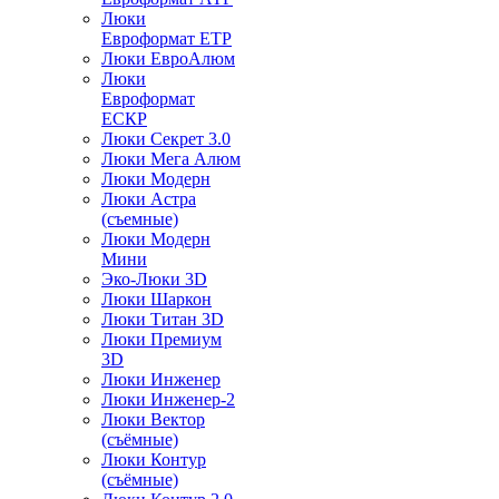
Люки
Евроформат ЕТР
Люки ЕвроАлюм
Люки
Евроформат
ЕСКР
Люки Секрет 3.0
Люки Мега Алюм
Люки Модерн
Люки Астра
(съемные)
Люки Модерн
Мини
Эко-Люки 3D
Люки Шаркон
Люки Титан 3D
Люки Премиум
3D
Люки Инженер
Люки Инженер-2
Люки Вектор
(съёмные)
Люки Контур
(съёмные)