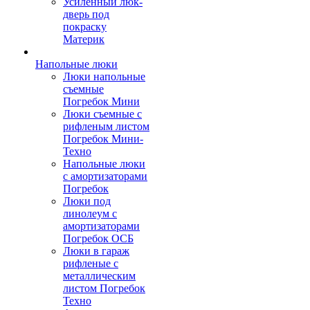
Усиленный люк-
дверь под
покраску
Материк
Напольные люки
Люки напольные
съемные
Погребок Мини
Люки съемные с
рифленым листом
Погребок Мини-
Техно
Напольные люки
с амортизаторами
Погребок
Люки под
линолеум с
амортизаторами
Погребок ОСБ
Люки в гараж
рифленые с
металлическим
листом Погребок
Техно