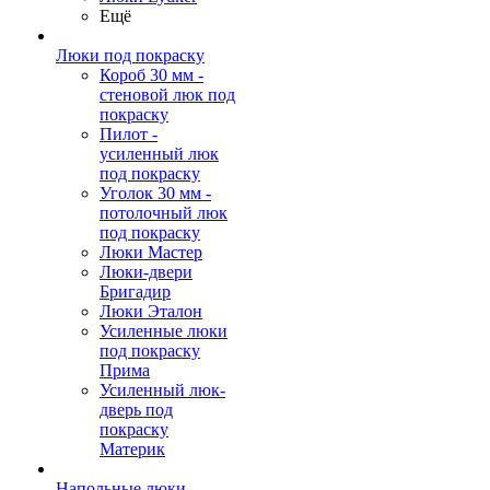
Ещё
Люки под покраску
Короб 30 мм -
стеновой люк под
покраску
Пилот -
усиленный люк
под покраску
Уголок 30 мм -
потолочный люк
под покраску
Люки Мастер
Люки-двери
Бригадир
Люки Эталон
Усиленные люки
под покраску
Прима
Усиленный люк-
дверь под
покраску
Материк
Напольные люки