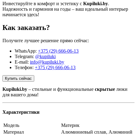
Инвестируйте в комфорт и эстетику с
Kupiluki.by
.
Надежность и гармония на годы – ваш идеальный интерьер
начинается здесь!
Как заказать?
Получите лучшее решение прямо сейчас:
WhatsApp:
+375 (29) 666-06-13
Telegram:
@kupiluki
E-mail:
info@kupiluki.by
Телефон:
+375 (29) 666-06-13
Купить сейчас
Kupiluki.by
– стильные и функциональные
скрытые
люки
для вашего дома!
Характеристики
Модель
Материк
Материал
Алюминиевый сплав, Алюминий