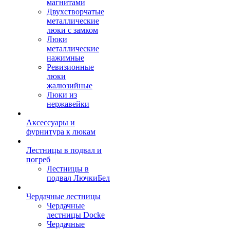
магнитами
Двухстворчатые
металлические
люки с замком
Люки
металлические
нажимные
Ревизионные
люки
жалюзийные
Люки из
нержавейки
Аксессуары и
фурнитура к люкам
Лестницы в подвал и
погреб
Лестницы в
подвал ЛючкиБел
Чердачные лестницы
Чердачные
лестницы Docke
Чердачные