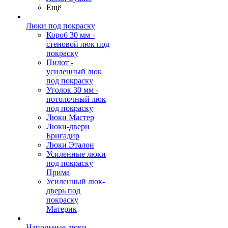
Ещё
Люки под покраску
Короб 30 мм -
стеновой люк под
покраску
Пилот -
усиленный люк
под покраску
Уголок 30 мм -
потолочный люк
под покраску
Люки Мастер
Люки-двери
Бригадир
Люки Эталон
Усиленные люки
под покраску
Прима
Усиленный люк-
дверь под
покраску
Материк
Напольные люки