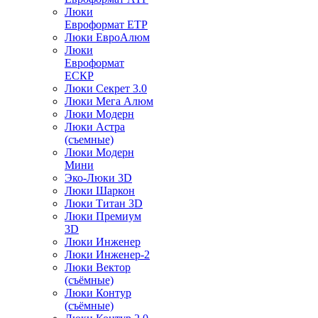
Люки
Евроформат ЕТР
Люки ЕвроАлюм
Люки
Евроформат
ЕСКР
Люки Секрет 3.0
Люки Мега Алюм
Люки Модерн
Люки Астра
(съемные)
Люки Модерн
Мини
Эко-Люки 3D
Люки Шаркон
Люки Титан 3D
Люки Премиум
3D
Люки Инженер
Люки Инженер-2
Люки Вектор
(съёмные)
Люки Контур
(съёмные)