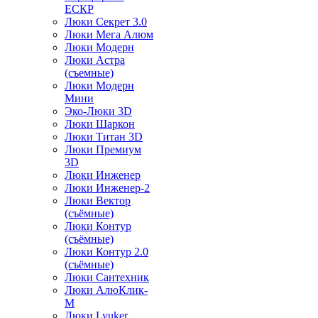
ЕСКР
Люки Секрет 3.0
Люки Мега Алюм
Люки Модерн
Люки Астра
(съемные)
Люки Модерн
Мини
Эко-Люки 3D
Люки Шаркон
Люки Титан 3D
Люки Премиум
3D
Люки Инженер
Люки Инженер-2
Люки Вектор
(съёмные)
Люки Контур
(съёмные)
Люки Контур 2.0
(съёмные)
Люки Сантехник
Люки АлюКлик-
М
Люки Lyuker