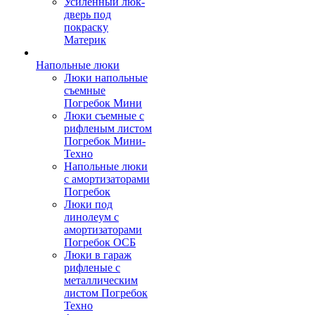
Усиленный люк-
дверь под
покраску
Материк
Напольные люки
Люки напольные
съемные
Погребок Мини
Люки съемные с
рифленым листом
Погребок Мини-
Техно
Напольные люки
с амортизаторами
Погребок
Люки под
линолеум с
амортизаторами
Погребок ОСБ
Люки в гараж
рифленые с
металлическим
листом Погребок
Техно