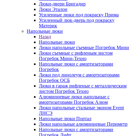
Люки-двери Бригадир
Люки Эталон
Усиленные люки под покраску Прима
Усиленный люк-дверь под покраску
Материк
Напольные люки
Назад
Напольные люки
Люки напольные съемные Погребок Мини
Люки съемные с рифленым листом
Погребок Мини-Техно
Напольные люки с амортизаторами
Погребок
Люки под линолеум с амортизаторами
Погребок ОСБ
Люки в гараж рифленые с металлическим
листом Погребок Техно
Алюминиевые люки напольные с
амортизаторами Погребок Алюм
Люки напольные стальные эконом Event
ЛНСЭ
Напольные люки Портал
Люки напольные алюминиевые Периметр
Напольные люки с амортизаторами
Погребок Лифт