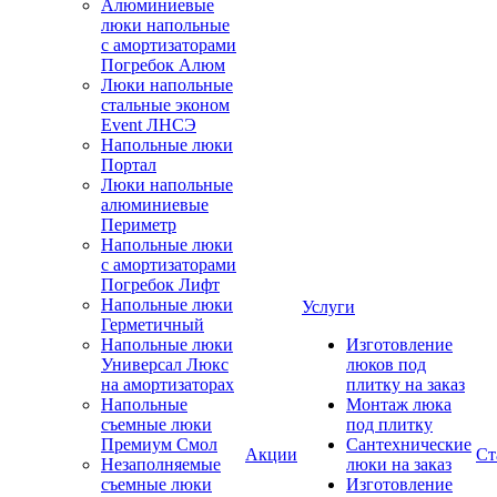
Алюминиевые
люки напольные
с амортизаторами
Погребок Алюм
Люки напольные
стальные эконом
Event ЛНСЭ
Напольные люки
Портал
Люки напольные
алюминиевые
Периметр
Напольные люки
с амортизаторами
Погребок Лифт
Напольные люки
Услуги
Герметичный
Напольные люки
Изготовление
Универсал Люкс
люков под
на амортизаторах
плитку на заказ
Напольные
Монтаж люка
съемные люки
под плитку
Премиум Смол
Сантехнические
Акции
Ст
Незаполняемые
люки на заказ
съемные люки
Изготовление