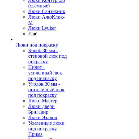
Люки Контур 2.0
(съёмные)
Люки Сантехник
Люки АлюКлик-
М
Люки Lyuker
Ещё
Люки под покраску
Короб 30 мм -
стеновой люк под
покраску
Пилот -
усиленный люк
под покраску
Уголок 30 мм -
потолочный люк
под покраску
Люки Мастер
Люки-двери
Бригадир
Люки Эталон
Усиленные люки
под покраску
Прима