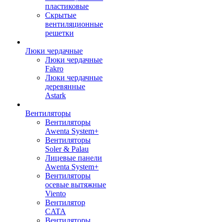
пластиковые
Скрытые
вентиляционные
решетки
Люки чердачные
Люки чердачные
Fakro
Люки чердачные
деревянные
Astark
Вентиляторы
Вентиляторы
Awenta System+
Вентиляторы
Soler & Palau
Лицевые панели
Awenta System+
Вентиляторы
осевые вытяжные
Viento
Вентилятор
CATA
Вентиляторы