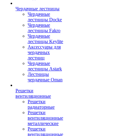
Чердачные лестницы
Чердачные
лестницы Docke
Чердачные
лестницы Fakro
Чердачные
лестницы Keylite
Аксессуары для
чердачных
лестниц
Чердачные
лестницы Astark
Лестницы
чердачные Oman
Решетки
вентиляционные
Решетки
радиаторные
Решетки
вентиляционные
металлические
Решетки
вентиляционные