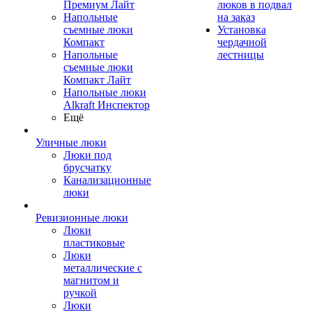
Премиум Лайт
люков в подвал
Напольные
на заказ
съемные люки
Установка
Компакт
чердачной
Напольные
лестницы
съемные люки
Компакт Лайт
Напольные люки
Alkraft Инспектор
Ещё
Уличные люки
Люки под
брусчатку
Канализационные
люки
Ревизионные люки
Люки
пластиковые
Люки
металлические с
магнитом и
ручкой
Люки