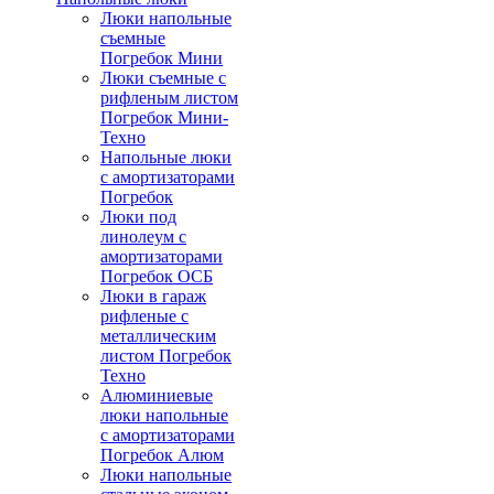
Люки напольные
съемные
Погребок Мини
Люки съемные с
рифленым листом
Погребок Мини-
Техно
Напольные люки
с амортизаторами
Погребок
Люки под
линолеум с
амортизаторами
Погребок ОСБ
Люки в гараж
рифленые с
металлическим
листом Погребок
Техно
Алюминиевые
люки напольные
с амортизаторами
Погребок Алюм
Люки напольные