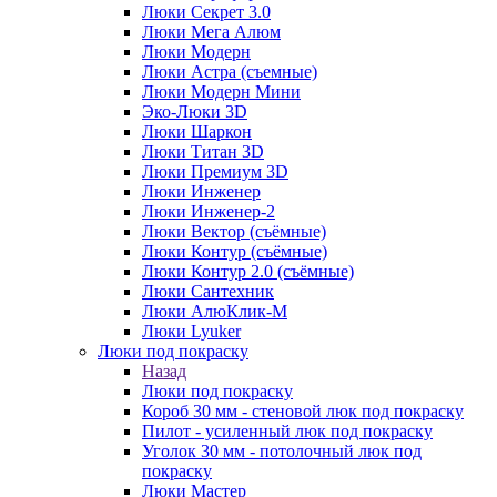
Люки Секрет 3.0
Люки Мега Алюм
Люки Модерн
Люки Астра (съемные)
Люки Модерн Мини
Эко-Люки 3D
Люки Шаркон
Люки Титан 3D
Люки Премиум 3D
Люки Инженер
Люки Инженер-2
Люки Вектор (съёмные)
Люки Контур (съёмные)
Люки Контур 2.0 (съёмные)
Люки Сантехник
Люки АлюКлик-М
Люки Lyuker
Люки под покраску
Назад
Люки под покраску
Короб 30 мм - стеновой люк под покраску
Пилот - усиленный люк под покраску
Уголок 30 мм - потолочный люк под
покраску
Люки Мастер