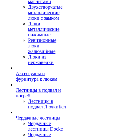
магнитами
Двухстворчатые
металлические
люки с замком
Люки
металлические
нажимные
Ревизионные
люки
жалюзийные
Люки из
нержавейки
Аксессуары и
фурнитура к люкам
Лестницы в подвал и
погреб
Лестницы в
подвал ЛючкиБел
Чердачные лестницы
Чердачные
лестницы Docke
Чердачные