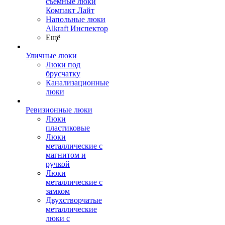
съемные люки
Компакт Лайт
Напольные люки
Alkraft Инспектор
Ещё
Уличные люки
Люки под
брусчатку
Канализационные
люки
Ревизионные люки
Люки
пластиковые
Люки
металлические с
магнитом и
ручкой
Люки
металлические с
замком
Двухстворчатые
металлические
люки с