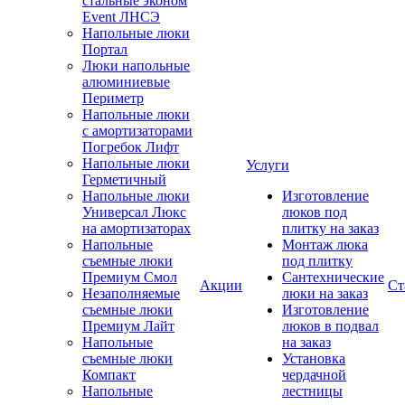
стальные эконом
Event ЛНСЭ
Напольные люки
Портал
Люки напольные
алюминиевые
Периметр
Напольные люки
с амортизаторами
Погребок Лифт
Напольные люки
Услуги
Герметичный
Напольные люки
Изготовление
Универсал Люкс
люков под
на амортизаторах
плитку на заказ
Напольные
Монтаж люка
съемные люки
под плитку
Премиум Смол
Сантехнические
Акции
Ст
Незаполняемые
люки на заказ
съемные люки
Изготовление
Премиум Лайт
люков в подвал
Напольные
на заказ
съемные люки
Установка
Компакт
чердачной
Напольные
лестницы