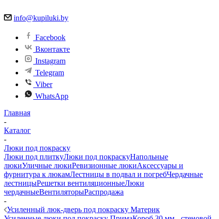
info@kupiluki.by
Facebook
Вконтакте
Instagram
Telegram
Viber
WhatsApp
Главная
-
Каталог
-
Люки под покраску
Люки под плитку
Люки под покраску
Напольные
люки
Уличные люки
Ревизионные люки
Аксессуары и
фурнитура к люкам
Лестницы в подвал и погреб
Чердачные
лестницы
Решетки вентиляционные
Люки
чердачные
Вентиляторы
Распродажа
-
Усиленный люк-дверь под покраску Материк
Усиленные люки под покраску Прима
Короб 30 мм - стеновой