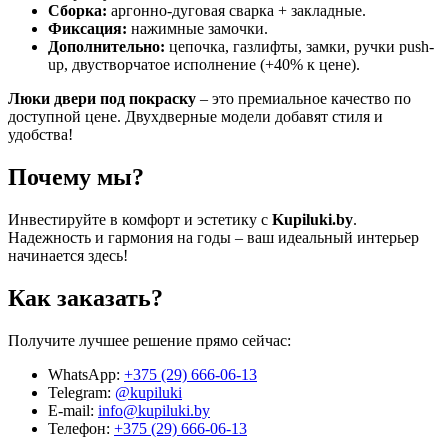
Сборка:
аргонно-дуговая сварка + закладные.
Фиксация:
нажимные замочки.
Дополнительно:
цепочка, газлифты, замки, ручки push-
up, двустворчатое исполнение (+40% к цене).
Люки двери под покраску
– это премиальное качество по
доступной цене. Двухдверные модели добавят стиля и
удобства!
Почему мы?
Инвестируйте в комфорт и эстетику с
Kupiluki.by
.
Надежность и гармония на годы – ваш идеальный интерьер
начинается здесь!
Как заказать?
Получите лучшее решение прямо сейчас:
WhatsApp:
+375 (29) 666-06-13
Telegram:
@kupiluki
E-mail:
info@kupiluki.by
Телефон:
+375 (29) 666-06-13