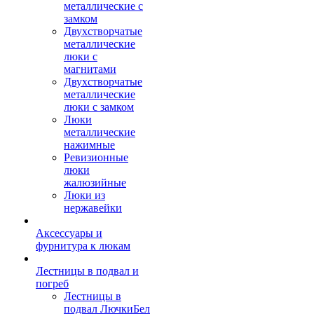
металлические с
замком
Двухстворчатые
металлические
люки с
магнитами
Двухстворчатые
металлические
люки с замком
Люки
металлические
нажимные
Ревизионные
люки
жалюзийные
Люки из
нержавейки
Аксессуары и
фурнитура к люкам
Лестницы в подвал и
погреб
Лестницы в
подвал ЛючкиБел