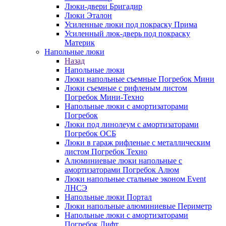
Люки-двери Бригадир
Люки Эталон
Усиленные люки под покраску Прима
Усиленный люк-дверь под покраску
Материк
Напольные люки
Назад
Напольные люки
Люки напольные съемные Погребок Мини
Люки съемные с рифленым листом
Погребок Мини-Техно
Напольные люки с амортизаторами
Погребок
Люки под линолеум с амортизаторами
Погребок ОСБ
Люки в гараж рифленые с металлическим
листом Погребок Техно
Алюминиевые люки напольные с
амортизаторами Погребок Алюм
Люки напольные стальные эконом Event
ЛНСЭ
Напольные люки Портал
Люки напольные алюминиевые Периметр
Напольные люки с амортизаторами
Погребок Лифт