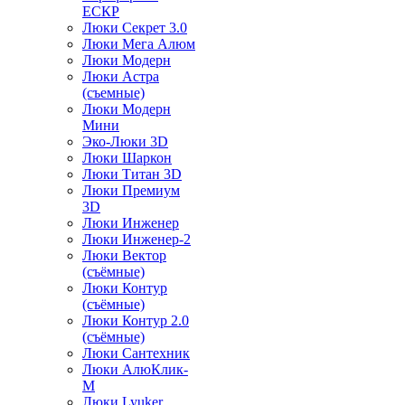
ЕСКР
Люки Секрет 3.0
Люки Мега Алюм
Люки Модерн
Люки Астра
(съемные)
Люки Модерн
Мини
Эко-Люки 3D
Люки Шаркон
Люки Титан 3D
Люки Премиум
3D
Люки Инженер
Люки Инженер-2
Люки Вектор
(съёмные)
Люки Контур
(съёмные)
Люки Контур 2.0
(съёмные)
Люки Сантехник
Люки АлюКлик-
М
Люки Lyuker