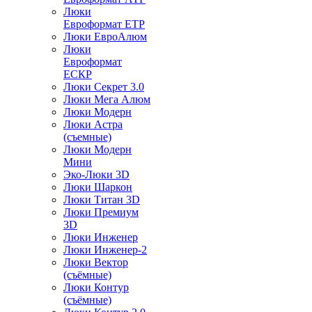
Люки
Евроформат ЕТР
Люки ЕвроАлюм
Люки
Евроформат
ЕСКР
Люки Секрет 3.0
Люки Мега Алюм
Люки Модерн
Люки Астра
(съемные)
Люки Модерн
Мини
Эко-Люки 3D
Люки Шаркон
Люки Титан 3D
Люки Премиум
3D
Люки Инженер
Люки Инженер-2
Люки Вектор
(съёмные)
Люки Контур
(съёмные)