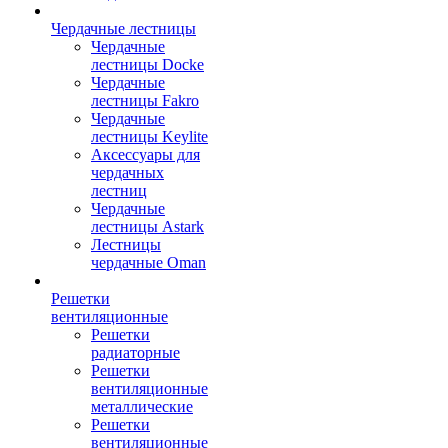
Чердачные лестницы
Чердачные
лестницы Docke
Чердачные
лестницы Fakro
Чердачные
лестницы Keylite
Аксессуары для
чердачных
лестниц
Чердачные
лестницы Astark
Лестницы
чердачные Oman
Решетки
вентиляционные
Решетки
радиаторные
Решетки
вентиляционные
металлические
Решетки
вентиляционные