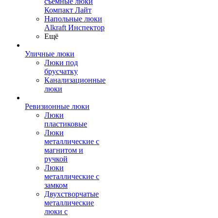
съемные люки
Компакт Лайт
Напольные люки
Alkraft Инспектор
Ещё
Уличные люки
Люки под
брусчатку
Канализационные
люки
Ревизионные люки
Люки
пластиковые
Люки
металлические с
магнитом и
ручкой
Люки
металлические с
замком
Двухстворчатые
металлические
люки с