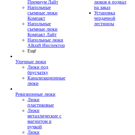
Премиум Лайт
люков в подвал
Напольные
на заказ
съемные люки
Установка
Компакт
чердачной
Напольные
лестницы
съемные люки
Компакт Лайт
Напольные люки
Alkraft Инспектор
Ещё
Уличные люки
Люки под
брусчатку
Канализационные
люки
Ревизионные люки
Люки
пластиковые
Люки
металлические с
магнитом и
ручкой
Люки