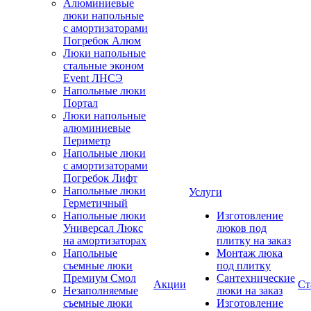
Алюминиевые
люки напольные
с амортизаторами
Погребок Алюм
Люки напольные
стальные эконом
Event ЛНСЭ
Напольные люки
Портал
Люки напольные
алюминиевые
Периметр
Напольные люки
с амортизаторами
Погребок Лифт
Напольные люки
Услуги
Герметичный
Напольные люки
Изготовление
Универсал Люкс
люков под
на амортизаторах
плитку на заказ
Напольные
Монтаж люка
съемные люки
под плитку
Премиум Смол
Сантехнические
Акции
Ст
Незаполняемые
люки на заказ
съемные люки
Изготовление