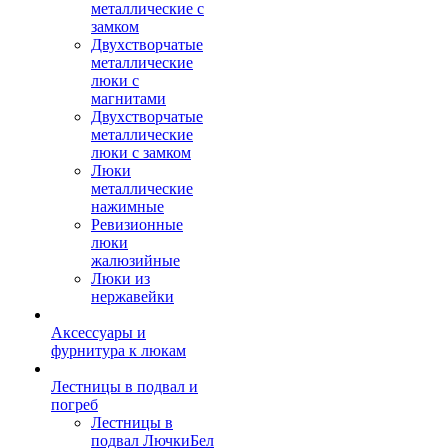
металлические с
замком
Двухстворчатые
металлические
люки с
магнитами
Двухстворчатые
металлические
люки с замком
Люки
металлические
нажимные
Ревизионные
люки
жалюзийные
Люки из
нержавейки
Аксессуары и
фурнитура к люкам
Лестницы в подвал и
погреб
Лестницы в
подвал ЛючкиБел