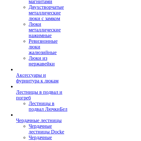
магнитами
Двухстворчатые
металлические
люки с замком
Люки
металлические
нажимные
Ревизионные
люки
жалюзийные
Люки из
нержавейки
Аксессуары и
фурнитура к люкам
Лестницы в подвал и
погреб
Лестницы в
подвал ЛючкиБел
Чердачные лестницы
Чердачные
лестницы Docke
Чердачные