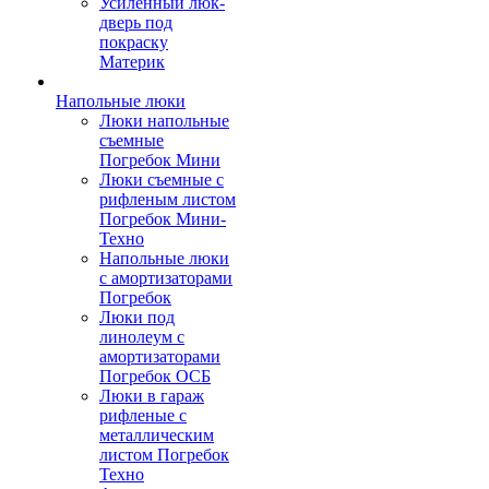
Усиленный люк-
дверь под
покраску
Материк
Напольные люки
Люки напольные
съемные
Погребок Мини
Люки съемные с
рифленым листом
Погребок Мини-
Техно
Напольные люки
с амортизаторами
Погребок
Люки под
линолеум с
амортизаторами
Погребок ОСБ
Люки в гараж
рифленые с
металлическим
листом Погребок
Техно