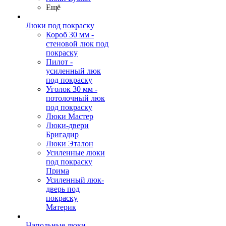
Ещё
Люки под покраску
Короб 30 мм -
стеновой люк под
покраску
Пилот -
усиленный люк
под покраску
Уголок 30 мм -
потолочный люк
под покраску
Люки Мастер
Люки-двери
Бригадир
Люки Эталон
Усиленные люки
под покраску
Прима
Усиленный люк-
дверь под
покраску
Материк
Напольные люки