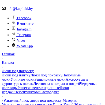
info@kupiluki.by
Facebook
Вконтакте
Instagram
Telegram
Viber
WhatsApp
Главная
-
Каталог
-
Люки под покраску
Люки под плитку
Люки под покраску
Напольные
люки
Уличные люки
Ревизионные люки
Аксессуары и
фурнитура к люкам
Лестницы в подвал и погреб
Чердачные
лестницы
Решетки вентиляционные
Люки
чердачные
Вентиляторы
Распродажа
-
Усиленный люк-дверь под покраску Материк
Усиленные люки под покраску Прима
Короб 30 мм - стеновой