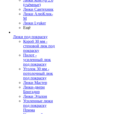
Люки Контур 2.0
(съёмные)
Люки Сантехник
Люки АлюКлик-
М
Люки Lyuker
Ещё
Люки под покраску
Короб 30 мм -
стеновой люк под
покраску
Пилот -
усиленный люк
под покраску
Уголок 30 мм -
потолочный люк
под покраску
Люки Мастер
Люки-двери
Бригадир
Люки Эталон
Усиленные люки
под покраску
Прима