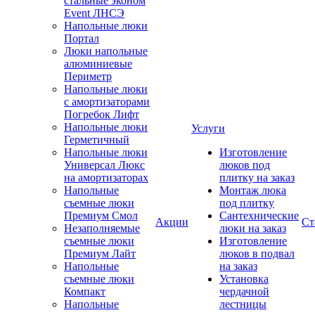
стальные эконом
Event ЛНСЭ
Напольные люки
Портал
Люки напольные
алюминиевые
Периметр
Напольные люки
с амортизаторами
Погребок Лифт
Напольные люки
Услуги
Герметичный
Напольные люки
Изготовление
Универсал Люкс
люков под
на амортизаторах
плитку на заказ
Напольные
Монтаж люка
съемные люки
под плитку
Премиум Смол
Сантехнические
Акции
Ст
Незаполняемые
люки на заказ
съемные люки
Изготовление
Премиум Лайт
люков в подвал
Напольные
на заказ
съемные люки
Установка
Компакт
чердачной
Напольные
лестницы