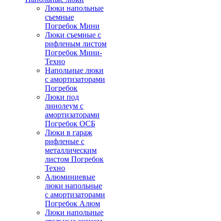
Люки напольные
съемные
Погребок Мини
Люки съемные с
рифленым листом
Погребок Мини-
Техно
Напольные люки
с амортизаторами
Погребок
Люки под
линолеум с
амортизаторами
Погребок ОСБ
Люки в гараж
рифленые с
металлическим
листом Погребок
Техно
Алюминиевые
люки напольные
с амортизаторами
Погребок Алюм
Люки напольные