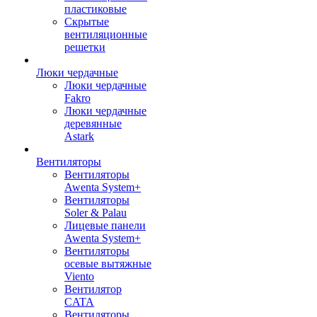
пластиковые
Скрытые
вентиляционные
решетки
Люки чердачные
Люки чердачные
Fakro
Люки чердачные
деревянные
Astark
Вентиляторы
Вентиляторы
Awenta System+
Вентиляторы
Soler & Palau
Лицевые панели
Awenta System+
Вентиляторы
осевые вытяжные
Viento
Вентилятор
CATA
Вентиляторы