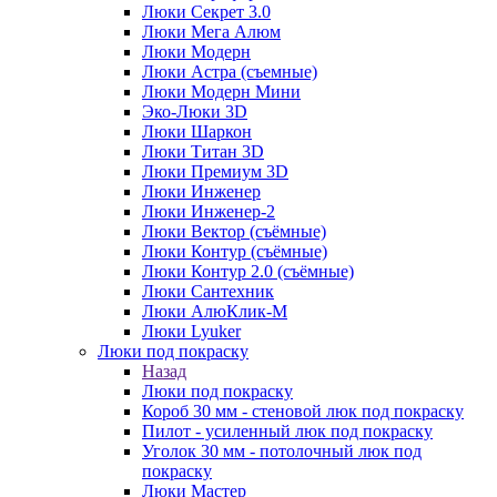
Люки Секрет 3.0
Люки Мега Алюм
Люки Модерн
Люки Астра (съемные)
Люки Модерн Мини
Эко-Люки 3D
Люки Шаркон
Люки Титан 3D
Люки Премиум 3D
Люки Инженер
Люки Инженер-2
Люки Вектор (съёмные)
Люки Контур (съёмные)
Люки Контур 2.0 (съёмные)
Люки Сантехник
Люки АлюКлик-М
Люки Lyuker
Люки под покраску
Назад
Люки под покраску
Короб 30 мм - стеновой люк под покраску
Пилот - усиленный люк под покраску
Уголок 30 мм - потолочный люк под
покраску
Люки Мастер