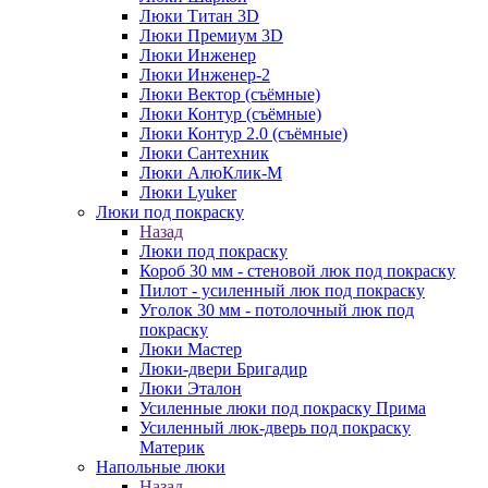
Люки Титан 3D
Люки Премиум 3D
Люки Инженер
Люки Инженер-2
Люки Вектор (съёмные)
Люки Контур (съёмные)
Люки Контур 2.0 (съёмные)
Люки Сантехник
Люки АлюКлик-М
Люки Lyuker
Люки под покраску
Назад
Люки под покраску
Короб 30 мм - стеновой люк под покраску
Пилот - усиленный люк под покраску
Уголок 30 мм - потолочный люк под
покраску
Люки Мастер
Люки-двери Бригадир
Люки Эталон
Усиленные люки под покраску Прима
Усиленный люк-дверь под покраску
Материк
Напольные люки
Назад