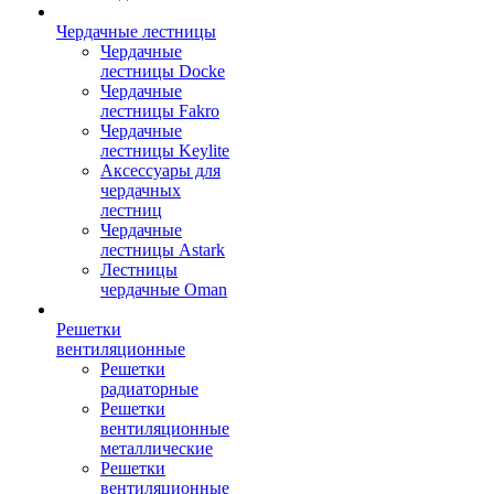
Чердачные лестницы
Чердачные
лестницы Docke
Чердачные
лестницы Fakro
Чердачные
лестницы Keylite
Аксессуары для
чердачных
лестниц
Чердачные
лестницы Astark
Лестницы
чердачные Oman
Решетки
вентиляционные
Решетки
радиаторные
Решетки
вентиляционные
металлические
Решетки
вентиляционные