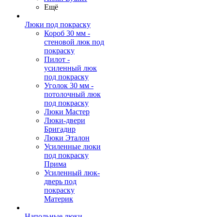
Ещё
Люки под покраску
Короб 30 мм -
стеновой люк под
покраску
Пилот -
усиленный люк
под покраску
Уголок 30 мм -
потолочный люк
под покраску
Люки Мастер
Люки-двери
Бригадир
Люки Эталон
Усиленные люки
под покраску
Прима
Усиленный люк-
дверь под
покраску
Материк
Напольные люки