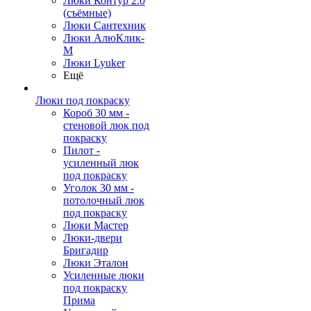
Люки Контур 2.0
(съёмные)
Люки Сантехник
Люки АлюКлик-
М
Люки Lyuker
Ещё
Люки под покраску
Короб 30 мм -
стеновой люк под
покраску
Пилот -
усиленный люк
под покраску
Уголок 30 мм -
потолочный люк
под покраску
Люки Мастер
Люки-двери
Бригадир
Люки Эталон
Усиленные люки
под покраску
Прима