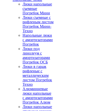
Люки напольные
съемные
Погребок Мини
Люки съемные с
рифленым листом
Погребок Мини-
Техно
Напольные люки
с амортизаторами
Погребок
Люки под
линолеум с
амортизаторами
Погребок ОСБ
Люки в гараж
рифленые с
металлическим
листом Погребок
Техно
Алюминиевые
люки напольные
с амортизаторами
Погребок Алюм
Люки напольные