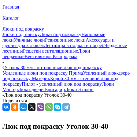
Главная
-
Каталог
-
Люки под покраску
Люки под плитку
Люки под покраску
Напольные
люки
Уличные люки
Ревизионные люки
Аксессуары и
фурнитура к люкам
Лестницы в подвал и погреб
Чердачные
лестницы
Решетки вентиляционные
Люки
чердачные
Вентиляторы
Распродажа
-
Уголок 30 мм - потолочный люк под покраску
Усиленные люки под покраску Прима
Усиленный люк-дверь
под покраску Материк
Короб 30 мм - стеновой люк под
покраску
Пилот - усиленный люк под покраску
Люки
Мастер
Люки-двери Бригадир
Люки Эталон
-
Люк под покраску Уголок 30-40
Поделиться
Люк под покраску Уголок 30-40