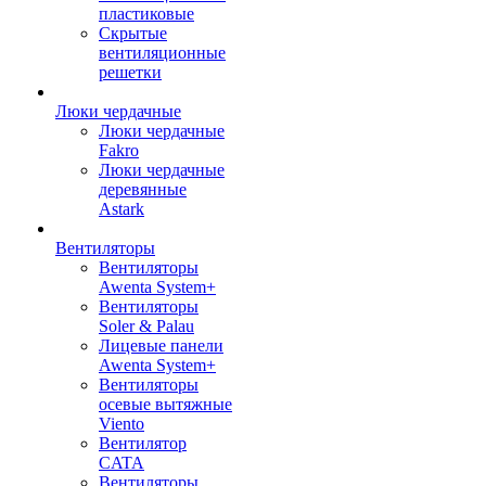
пластиковые
Скрытые
вентиляционные
решетки
Люки чердачные
Люки чердачные
Fakro
Люки чердачные
деревянные
Astark
Вентиляторы
Вентиляторы
Awenta System+
Вентиляторы
Soler & Palau
Лицевые панели
Awenta System+
Вентиляторы
осевые вытяжные
Viento
Вентилятор
CATA
Вентиляторы