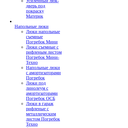
Усиленный люк-
дверь под
покраску
Материк
Напольные люки
Люки напольные
съемные
Погребок Мини
Люки съемные с
рифленым листом
Погребок Мини-
Техно
Напольные люки
с амортизаторами
Погребок
Люки под
линолеум с
амортизаторами
Погребок ОСБ
Люки в гараж
рифленые с
металлическим
листом Погребок
Техно