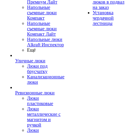
Премиум Лайт
люков в подвал
Напольные
на заказ
съемные люки
Установка
Компакт
чердачной
Напольные
лестницы
съемные люки
Компакт Лайт
Напольные люки
Alkraft Инспектор
Ещё
Уличные люки
Люки под
брусчатку
Канализационные
люки
Ревизионные люки
Люки
пластиковые
Люки
металлические с
магнитом и
ручкой
Люки