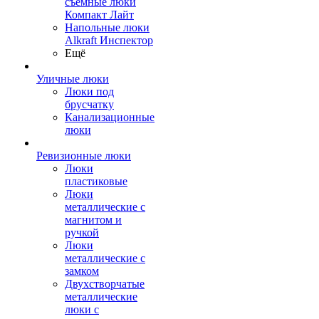
съемные люки
Компакт Лайт
Напольные люки
Alkraft Инспектор
Ещё
Уличные люки
Люки под
брусчатку
Канализационные
люки
Ревизионные люки
Люки
пластиковые
Люки
металлические с
магнитом и
ручкой
Люки
металлические с
замком
Двухстворчатые
металлические
люки с