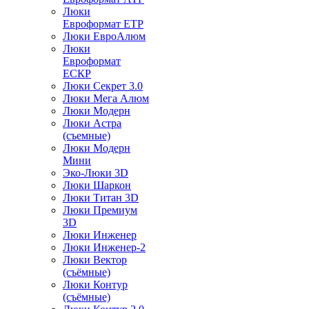
Люки
Евроформат ЕТР
Люки ЕвроАлюм
Люки
Евроформат
ЕСКР
Люки Секрет 3.0
Люки Мега Алюм
Люки Модерн
Люки Астра
(съемные)
Люки Модерн
Мини
Эко-Люки 3D
Люки Шаркон
Люки Титан 3D
Люки Премиум
3D
Люки Инженер
Люки Инженер-2
Люки Вектор
(съёмные)
Люки Контур
(съёмные)