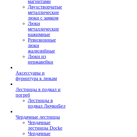
магнитами
Двухстворчатые
металлические
люки с замком
Люки
металлические
нажимные
Ревизионные
люки
жалюзийные
Люки из
нержавейки
Аксессуары и
фурнитура к люкам
Лестницы в подвал и
погреб
Лестницы в
подвал ЛючкиБел
Чердачные лестницы
Чердачные
лестницы Docke
Чердачные