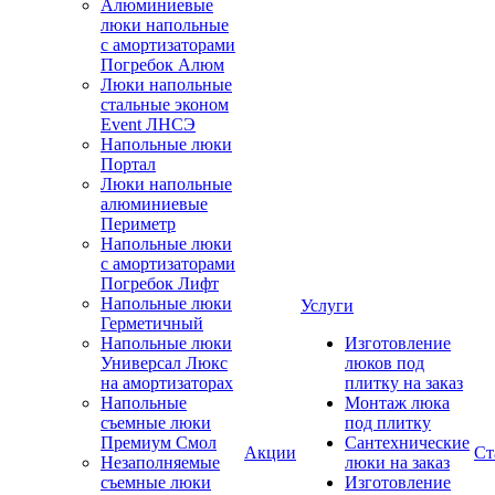
Алюминиевые
люки напольные
с амортизаторами
Погребок Алюм
Люки напольные
стальные эконом
Event ЛНСЭ
Напольные люки
Портал
Люки напольные
алюминиевые
Периметр
Напольные люки
с амортизаторами
Погребок Лифт
Напольные люки
Услуги
Герметичный
Напольные люки
Изготовление
Универсал Люкс
люков под
на амортизаторах
плитку на заказ
Напольные
Монтаж люка
съемные люки
под плитку
Премиум Смол
Сантехнические
Акции
Ст
Незаполняемые
люки на заказ
съемные люки
Изготовление