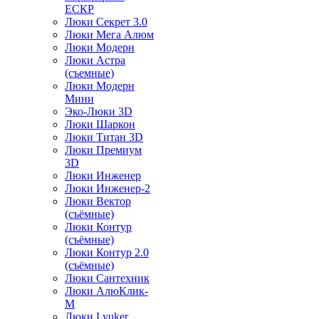
ЕСКР
Люки Секрет 3.0
Люки Мега Алюм
Люки Модерн
Люки Астра
(съемные)
Люки Модерн
Мини
Эко-Люки 3D
Люки Шаркон
Люки Титан 3D
Люки Премиум
3D
Люки Инженер
Люки Инженер-2
Люки Вектор
(съёмные)
Люки Контур
(съёмные)
Люки Контур 2.0
(съёмные)
Люки Сантехник
Люки АлюКлик-
М
Люки Lyuker