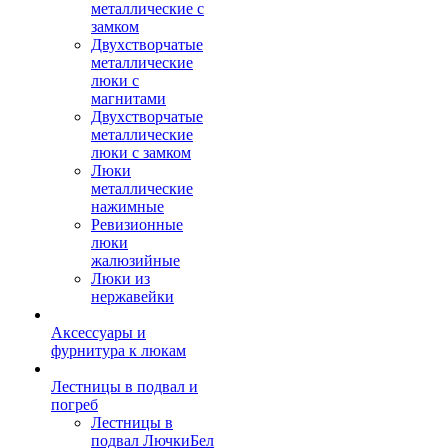
металлические с
замком
Двухстворчатые
металлические
люки с
магнитами
Двухстворчатые
металлические
люки с замком
Люки
металлические
нажимные
Ревизионные
люки
жалюзийные
Люки из
нержавейки
Аксессуары и
фурнитура к люкам
Лестницы в подвал и
погреб
Лестницы в
подвал ЛючкиБел