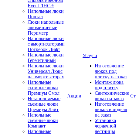
стальные эконом
Event ЛНСЭ
Напольные люки
Портал
Люки напольные
алюминиевые
Периметр
Напольные люки
с амортизаторами
Погребок Лифт
Напольные люки
Услуги
Герметичный
Напольные люки
Изготовление
Универсал Люкс
люков под
на амортизаторах
плитку на заказ
Напольные
Монтаж люка
съемные люки
под плитку
Премиум Смол
Сантехнические
Акции
Ст
Незаполняемые
люки на заказ
съемные люки
Изготовление
Премиум Лайт
люков в подвал
Напольные
на заказ
съемные люки
Установка
Компакт
чердачной
Напольные
лестницы