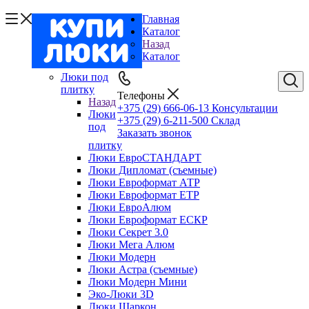
Главная
Каталог
Назад
Каталог
Люки под
плитку
Телефоны
Назад
+375 (29) 666-06-13
Консультации
Люки
+375 (29) 6-211-500
Склад
под
Заказать звонок
плитку
Люки ЕвроСТАНДАРТ
Люки Дипломат (съемные)
Люки Евроформат АТР
Люки Евроформат ЕТР
Люки ЕвроАлюм
Люки Евроформат ЕСКР
Люки Секрет 3.0
Люки Мега Алюм
Люки Модерн
Люки Астра (съемные)
Люки Модерн Мини
Эко-Люки 3D
Люки Шаркон