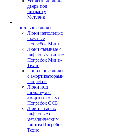
Усиленный люк-
дверь под
покраску
Материк
Напольные люки
Люки напольные
съемные
Погребок Мини
Люки съемные с
рифленым листом
Погребок Мини-
Техно
Напольные люки
с амортизаторами
Погребок
Люки под
линолеум с
амортизаторами
Погребок ОСБ
Люки в гараж
рифленые с
металлическим
листом Погребок
Техно