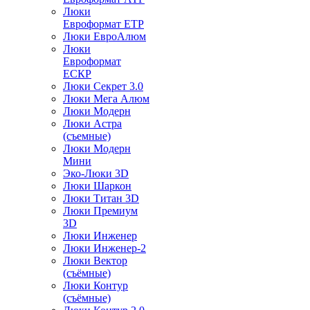
Люки
Евроформат ЕТР
Люки ЕвроАлюм
Люки
Евроформат
ЕСКР
Люки Секрет 3.0
Люки Мега Алюм
Люки Модерн
Люки Астра
(съемные)
Люки Модерн
Мини
Эко-Люки 3D
Люки Шаркон
Люки Титан 3D
Люки Премиум
3D
Люки Инженер
Люки Инженер-2
Люки Вектор
(съёмные)
Люки Контур
(съёмные)