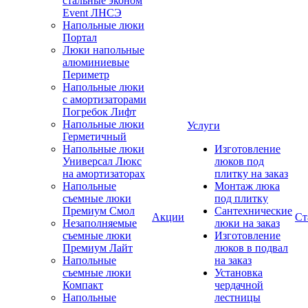
стальные эконом
Event ЛНСЭ
Напольные люки
Портал
Люки напольные
алюминиевые
Периметр
Напольные люки
с амортизаторами
Погребок Лифт
Напольные люки
Услуги
Герметичный
Напольные люки
Изготовление
Универсал Люкс
люков под
на амортизаторах
плитку на заказ
Напольные
Монтаж люка
съемные люки
под плитку
Премиум Смол
Сантехнические
Акции
Ст
Незаполняемые
люки на заказ
съемные люки
Изготовление
Премиум Лайт
люков в подвал
Напольные
на заказ
съемные люки
Установка
Компакт
чердачной
Напольные
лестницы