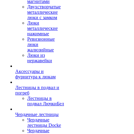
магнитами
Двухстворчатые
металлические
люки с замком
Люки
металлические
нажимные
Ревизионные
люки
жалюзийные
Люки из
нержавейки
Аксессуары и
фурнитура к люкам
Лестницы в подвал и
погреб
Лестницы в
подвал ЛючкиБел
Чердачные лестницы
Чердачные
лестницы Docke
Чердачные