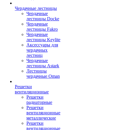
Чердачные лестницы
Чердачные
лестницы Docke
Чердачные
лестницы Fakro
Чердачные
лестницы Keylite
Аксессуары для
чердачных
лестниц
Чердачные
лестницы Astark
Лестницы
чердачные Oman
Решетки
вентиляционные
Решетки
радиаторные
Решетки
вентиляционные
металлические
Решетки
вентиляционные