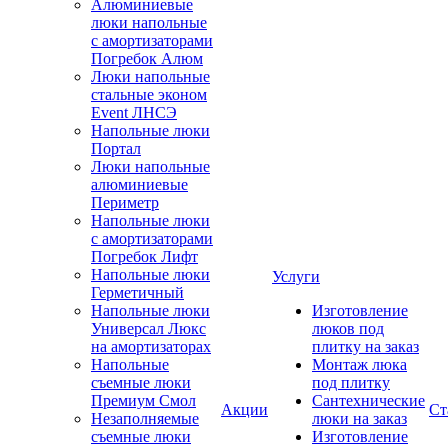
Алюминиевые
люки напольные
с амортизаторами
Погребок Алюм
Люки напольные
стальные эконом
Event ЛНСЭ
Напольные люки
Портал
Люки напольные
алюминиевые
Периметр
Напольные люки
с амортизаторами
Погребок Лифт
Напольные люки
Услуги
Герметичный
Напольные люки
Изготовление
Универсал Люкс
люков под
на амортизаторах
плитку на заказ
Напольные
Монтаж люка
съемные люки
под плитку
Премиум Смол
Сантехнические
Акции
Ст
Незаполняемые
люки на заказ
съемные люки
Изготовление