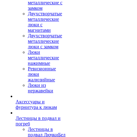
металлические с
замком
Двухстворчатые
металлические
люки с
магнитами
Двухстворчатые
металлические
люки с замком
Люки
металлические
нажимные
Ревизионные
люки
жалюзийные
Люки из
нержавейки
Аксессуары и
фурнитура к люкам
Лестницы в подвал и
погреб
Лестницы в
подвал ЛючкиБел