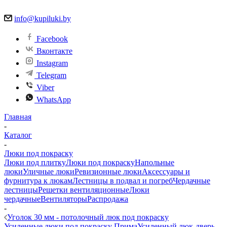
info@kupiluki.by
Facebook
Вконтакте
Instagram
Telegram
Viber
WhatsApp
Главная
-
Каталог
-
Люки под покраску
Люки под плитку
Люки под покраску
Напольные
люки
Уличные люки
Ревизионные люки
Аксессуары и
фурнитура к люкам
Лестницы в подвал и погреб
Чердачные
лестницы
Решетки вентиляционные
Люки
чердачные
Вентиляторы
Распродажа
-
Уголок 30 мм - потолочный люк под покраску
Усиленные люки под покраску Прима
Усиленный люк-дверь