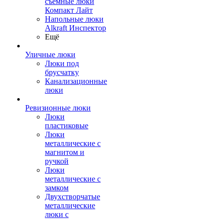
съемные люки
Компакт Лайт
Напольные люки
Alkraft Инспектор
Ещё
Уличные люки
Люки под
брусчатку
Канализационные
люки
Ревизионные люки
Люки
пластиковые
Люки
металлические с
магнитом и
ручкой
Люки
металлические с
замком
Двухстворчатые
металлические
люки с