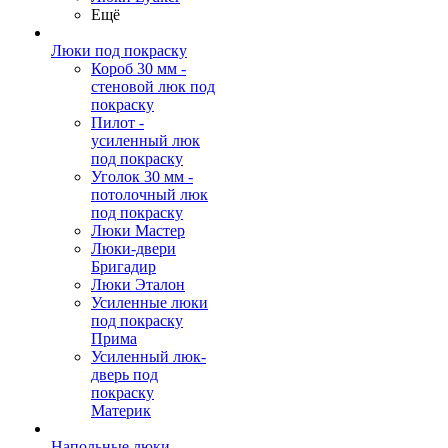
Ещё
Люки под покраску
Короб 30 мм -
стеновой люк под
покраску
Пилот -
усиленный люк
под покраску
Уголок 30 мм -
потолочный люк
под покраску
Люки Мастер
Люки-двери
Бригадир
Люки Эталон
Усиленные люки
под покраску
Прима
Усиленный люк-
дверь под
покраску
Материк
Напольные люки