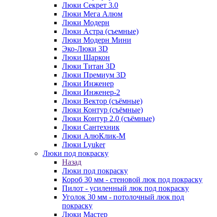
Люки Секрет 3.0
Люки Мега Алюм
Люки Модерн
Люки Астра (съемные)
Люки Модерн Мини
Эко-Люки 3D
Люки Шаркон
Люки Титан 3D
Люки Премиум 3D
Люки Инженер
Люки Инженер-2
Люки Вектор (съёмные)
Люки Контур (съёмные)
Люки Контур 2.0 (съёмные)
Люки Сантехник
Люки АлюКлик-М
Люки Lyuker
Люки под покраску
Назад
Люки под покраску
Короб 30 мм - стеновой люк под покраску
Пилот - усиленный люк под покраску
Уголок 30 мм - потолочный люк под
покраску
Люки Мастер