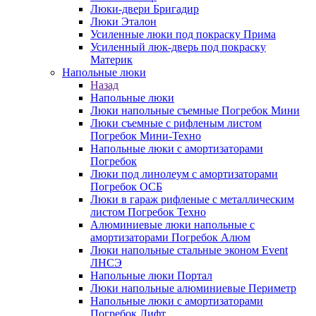
Люки-двери Бригадир
Люки Эталон
Усиленные люки под покраску Прима
Усиленный люк-дверь под покраску
Материк
Напольные люки
Назад
Напольные люки
Люки напольные съемные Погребок Мини
Люки съемные с рифленым листом
Погребок Мини-Техно
Напольные люки с амортизаторами
Погребок
Люки под линолеум с амортизаторами
Погребок ОСБ
Люки в гараж рифленые с металлическим
листом Погребок Техно
Алюминиевые люки напольные с
амортизаторами Погребок Алюм
Люки напольные стальные эконом Event
ЛНСЭ
Напольные люки Портал
Люки напольные алюминиевые Периметр
Напольные люки с амортизаторами
Погребок Лифт