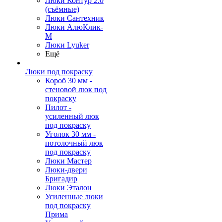
Люки Контур 2.0
(съёмные)
Люки Сантехник
Люки АлюКлик-
М
Люки Lyuker
Ещё
Люки под покраску
Короб 30 мм -
стеновой люк под
покраску
Пилот -
усиленный люк
под покраску
Уголок 30 мм -
потолочный люк
под покраску
Люки Мастер
Люки-двери
Бригадир
Люки Эталон
Усиленные люки
под покраску
Прима