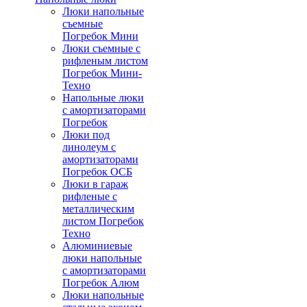
Люки напольные
съемные
Погребок Мини
Люки съемные с
рифленым листом
Погребок Мини-
Техно
Напольные люки
с амортизаторами
Погребок
Люки под
линолеум с
амортизаторами
Погребок ОСБ
Люки в гараж
рифленые с
металлическим
листом Погребок
Техно
Алюминиевые
люки напольные
с амортизаторами
Погребок Алюм
Люки напольные