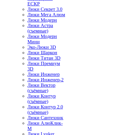
ЕСКР
Люки Секрет 3.0
Люки Мега Алюм
Люки Модерн
Люки Астра
(съемные)
Люки Модерн
Мини
Эко-Люки 3D
Люки Шаркон
Люки Титан 3D
Люки Премиум
3D
Люки Инженер
Люки Инженер-2
Люки Вектор
(съёмные)
Люки Контур
(съёмные)
Люки Контур 2.0
(съёмные)
Люки Сантехник
Люки АлюКлик-
М
Люки Lyuker