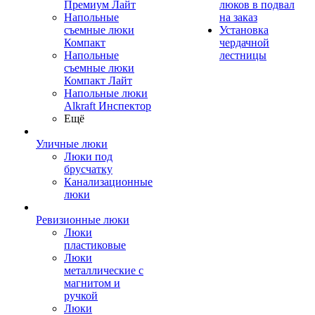
Премиум Лайт
люков в подвал
Напольные
на заказ
съемные люки
Установка
Компакт
чердачной
Напольные
лестницы
съемные люки
Компакт Лайт
Напольные люки
Alkraft Инспектор
Ещё
Уличные люки
Люки под
брусчатку
Канализационные
люки
Ревизионные люки
Люки
пластиковые
Люки
металлические с
магнитом и
ручкой
Люки