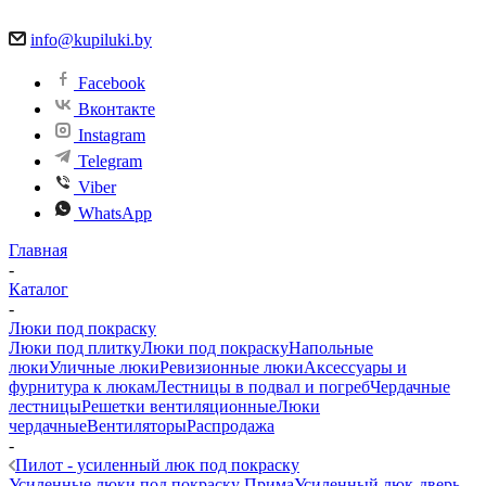
info@kupiluki.by
Facebook
Вконтакте
Instagram
Telegram
Viber
WhatsApp
Главная
-
Каталог
-
Люки под покраску
Люки под плитку
Люки под покраску
Напольные
люки
Уличные люки
Ревизионные люки
Аксессуары и
фурнитура к люкам
Лестницы в подвал и погреб
Чердачные
лестницы
Решетки вентиляционные
Люки
чердачные
Вентиляторы
Распродажа
-
Пилот - усиленный люк под покраску
Усиленные люки под покраску Прима
Усиленный люк-дверь