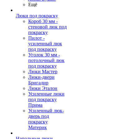
Ещё
Люки под покраску
Короб 30 мм -
стеновой люк под
покраску
Пилот -
усиленный люк
под покраску
Уголок 30 мм -
потолочный люк
под покраску
Люки Мастер
Люки-двери
Бригадир
Люки Эталон
Усиленные люки
под покраску
Прима
Усиленный люк-
дверь под
покраску
Материк
Напольные люки