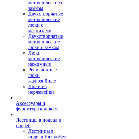
металлические с
замком
Двухстворчатые
металлические
люки с
магнитами
Двухстворчатые
металлические
люки с замком
Люки
металлические
нажимные
Ревизионные
люки
жалюзийные
Люки из
нержавейки
Аксессуары и
фурнитура к люкам
Лестницы в подвал и
погреб
Лестницы в
подвал ЛючкиБел