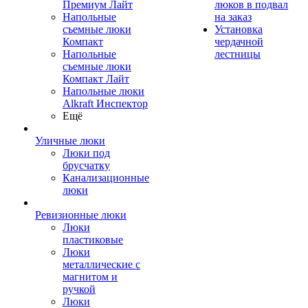
Премиум Лайт
люков в подвал
Напольные
на заказ
съемные люки
Установка
Компакт
чердачной
Напольные
лестницы
съемные люки
Компакт Лайт
Напольные люки
Alkraft Инспектор
Ещё
Уличные люки
Люки под
брусчатку
Канализационные
люки
Ревизионные люки
Люки
пластиковые
Люки
металлические с
магнитом и
ручкой
Люки