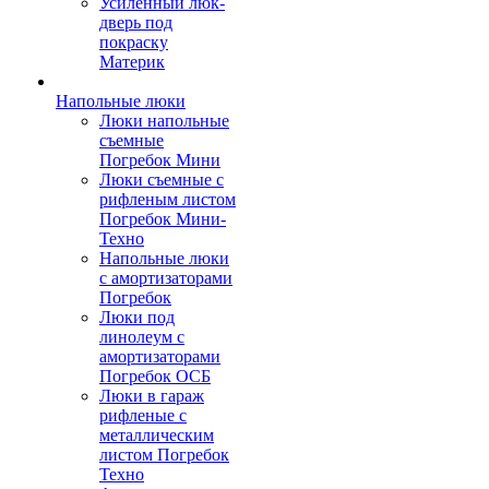
Усиленный люк-
дверь под
покраску
Материк
Напольные люки
Люки напольные
съемные
Погребок Мини
Люки съемные с
рифленым листом
Погребок Мини-
Техно
Напольные люки
с амортизаторами
Погребок
Люки под
линолеум с
амортизаторами
Погребок ОСБ
Люки в гараж
рифленые с
металлическим
листом Погребок
Техно