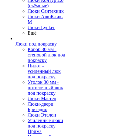
Люки Контур 2.0
(съёмные)
Люки Сантехник
Люки АлюКлик-
М
Люки Lyuker
Ещё
Люки под покраску
Короб 30 мм -
стеновой люк под
покраску
Пилот -
усиленный люк
под покраску
Уголок 30 мм -
потолочный люк
под покраску
Люки Мастер
Люки-двери
Бригадир
Люки Эталон
Усиленные люки
под покраску
Прима