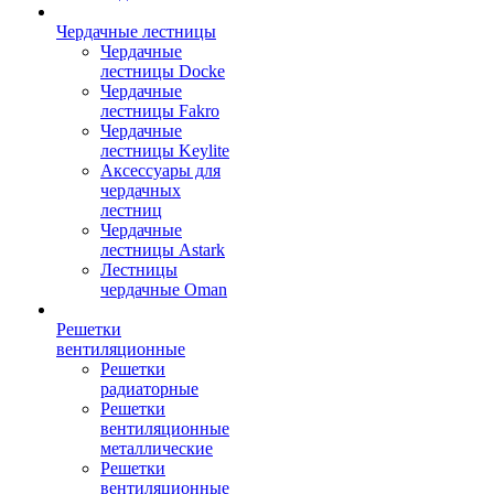
Чердачные лестницы
Чердачные
лестницы Docke
Чердачные
лестницы Fakro
Чердачные
лестницы Keylite
Аксессуары для
чердачных
лестниц
Чердачные
лестницы Astark
Лестницы
чердачные Oman
Решетки
вентиляционные
Решетки
радиаторные
Решетки
вентиляционные
металлические
Решетки
вентиляционные