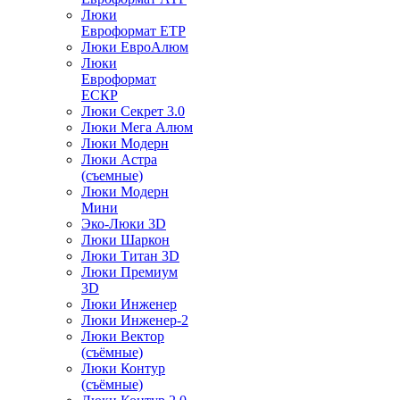
Люки
Евроформат ЕТР
Люки ЕвроАлюм
Люки
Евроформат
ЕСКР
Люки Секрет 3.0
Люки Мега Алюм
Люки Модерн
Люки Астра
(съемные)
Люки Модерн
Мини
Эко-Люки 3D
Люки Шаркон
Люки Титан 3D
Люки Премиум
3D
Люки Инженер
Люки Инженер-2
Люки Вектор
(съёмные)
Люки Контур
(съёмные)