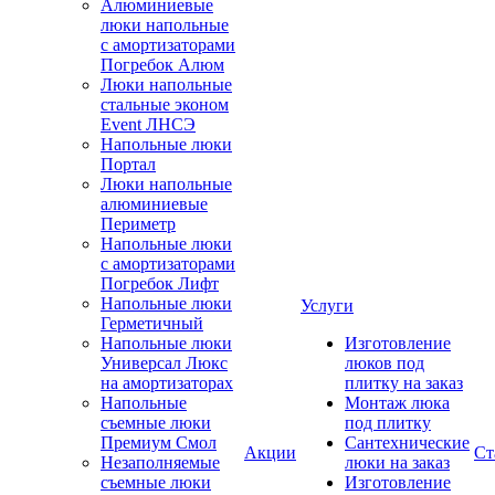
Алюминиевые
люки напольные
с амортизаторами
Погребок Алюм
Люки напольные
стальные эконом
Event ЛНСЭ
Напольные люки
Портал
Люки напольные
алюминиевые
Периметр
Напольные люки
с амортизаторами
Погребок Лифт
Напольные люки
Услуги
Герметичный
Напольные люки
Изготовление
Универсал Люкс
люков под
на амортизаторах
плитку на заказ
Напольные
Монтаж люка
съемные люки
под плитку
Премиум Смол
Сантехнические
Акции
Ст
Незаполняемые
люки на заказ
съемные люки
Изготовление