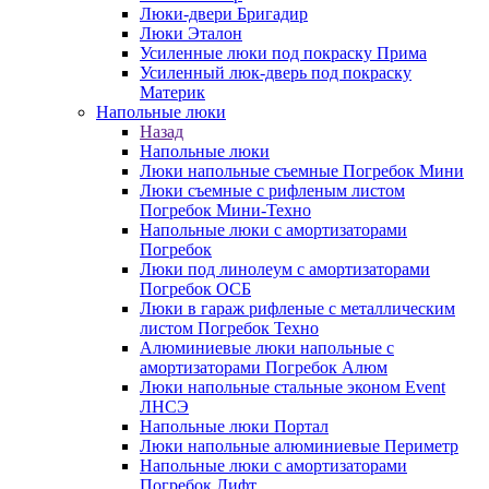
Люки-двери Бригадир
Люки Эталон
Усиленные люки под покраску Прима
Усиленный люк-дверь под покраску
Материк
Напольные люки
Назад
Напольные люки
Люки напольные съемные Погребок Мини
Люки съемные с рифленым листом
Погребок Мини-Техно
Напольные люки с амортизаторами
Погребок
Люки под линолеум с амортизаторами
Погребок ОСБ
Люки в гараж рифленые с металлическим
листом Погребок Техно
Алюминиевые люки напольные с
амортизаторами Погребок Алюм
Люки напольные стальные эконом Event
ЛНСЭ
Напольные люки Портал
Люки напольные алюминиевые Периметр
Напольные люки с амортизаторами
Погребок Лифт