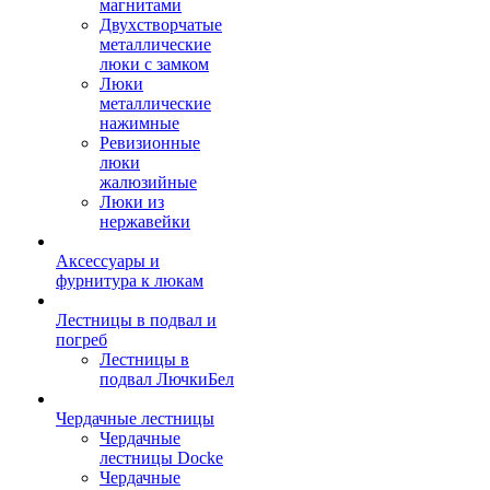
магнитами
Двухстворчатые
металлические
люки с замком
Люки
металлические
нажимные
Ревизионные
люки
жалюзийные
Люки из
нержавейки
Аксессуары и
фурнитура к люкам
Лестницы в подвал и
погреб
Лестницы в
подвал ЛючкиБел
Чердачные лестницы
Чердачные
лестницы Docke
Чердачные