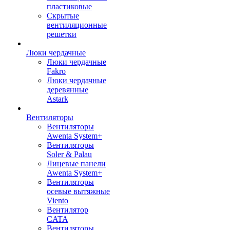
пластиковые
Скрытые
вентиляционные
решетки
Люки чердачные
Люки чердачные
Fakro
Люки чердачные
деревянные
Astark
Вентиляторы
Вентиляторы
Awenta System+
Вентиляторы
Soler & Palau
Лицевые панели
Awenta System+
Вентиляторы
осевые вытяжные
Viento
Вентилятор
CATA
Вентиляторы