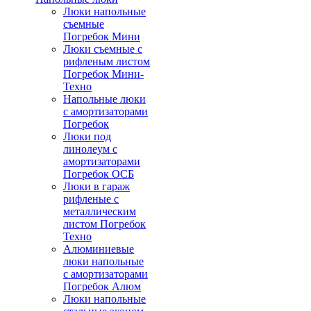
Люки напольные
съемные
Погребок Мини
Люки съемные с
рифленым листом
Погребок Мини-
Техно
Напольные люки
с амортизаторами
Погребок
Люки под
линолеум с
амортизаторами
Погребок ОСБ
Люки в гараж
рифленые с
металлическим
листом Погребок
Техно
Алюминиевые
люки напольные
с амортизаторами
Погребок Алюм
Люки напольные