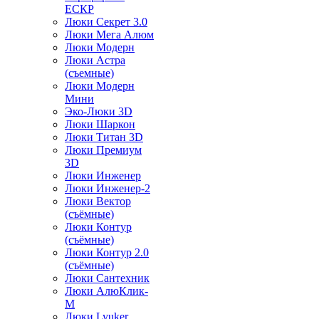
ЕСКР
Люки Секрет 3.0
Люки Мега Алюм
Люки Модерн
Люки Астра
(съемные)
Люки Модерн
Мини
Эко-Люки 3D
Люки Шаркон
Люки Титан 3D
Люки Премиум
3D
Люки Инженер
Люки Инженер-2
Люки Вектор
(съёмные)
Люки Контур
(съёмные)
Люки Контур 2.0
(съёмные)
Люки Сантехник
Люки АлюКлик-
М
Люки Lyuker