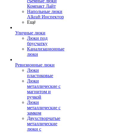
съемные люки
Компакт Лайт
Напольные люки
Alkraft Инспектор
Ещё
Уличные люки
Люки под
брусчатку
Канализационные
люки
Ревизионные люки
Люки
пластиковые
Люки
металлические с
магнитом и
ручкой
Люки
металлические с
замком
Двухстворчатые
металлические
люки с