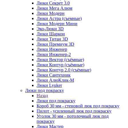
Люки Секрет 3.0
Люки Мега Алюм
Люки Модерн
Люки Астра (съемные)
Люки Модерн Мини
Эко-Люки 3D
Люки Шаркон
Люки Титан 3D
Люки Премиум 3D
Люки Инженер
Люки Инженер-2
Люки Вектор (съёмные)
Люки Контур (съёмные)
Люки Контур 2.0 (съёмные)
Люки Сантехник
Люки АлюКлик-М
Люки Lyuker
Люки под покраску
Назад
Люки под покраску
Короб 30 мм - стеновой люк под покраску
Пилот - усиленный люк под покраску
Уголок 30 мм - потолочный люк под
покраску
Люки Мастер