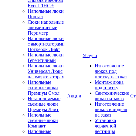
стальные эконом
Event ЛНСЭ
Напольные люки
Портал
Люки напольные
алюминиевые
Периметр
Напольные люки
с амортизаторами
Погребок Лифт
Напольные люки
Услуги
Герметичный
Напольные люки
Изготовление
Универсал Люкс
люков под
на амортизаторах
плитку на заказ
Напольные
Монтаж люка
съемные люки
под плитку
Премиум Смол
Сантехнические
Акции
Ст
Незаполняемые
люки на заказ
съемные люки
Изготовление
Премиум Лайт
люков в подвал
Напольные
на заказ
съемные люки
Установка
Компакт
чердачной
Напольные
лестницы