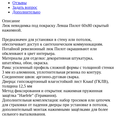
Отзывы
Задать вопрос
Дополнительно
Описание
Люк невидимка под покраску Левша Пилот 60х80 скрытый
нажимной.
Предназначен для установки в стену или потолок,
обеспечивает доступ к сантехническим коммуникациям.
Потайной ревизионный люк Пилот окрашивают или
обклеивают в цвет интерьера.
Материалы для отделки: декоративная штукатурка,
шпатлёвка, обои, окраска.
Рама: усиленный профиль сложной формы с толщиной стенки
3 мм из алюминия, уплотнительная резинка по контуру.
Соединение швов: аргонно-дуговая сварка.
Дверца: гипсокартонный влагостойкий лист Knauf (ГКЛВ),
толщина 12,5 мм
Метод фиксирования и открытия: нажимная пружинная
защёлка "Haefele" (Герамания).
Дополнительная комплектация: набор тросиков или цепочек
для страховки от падения дверцы при установке в потолок,
дополнительный монтаж нажимными защёлками для более
сильного выталкивания.