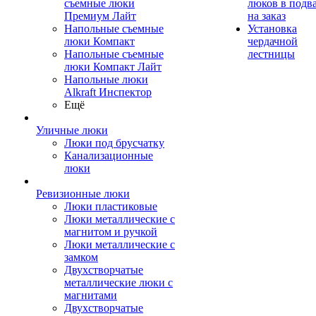
съемные люки
люков в подв
Премиум Лайт
на заказ
Напольные съемные
Установка
люки Компакт
чердачной
Напольные съемные
лестницы
люки Компакт Лайт
Напольные люки
Alkraft Инспектор
Ещё
Уличные люки
Люки под брусчатку
Канализационные
люки
Ревизионные люки
Люки пластиковые
Люки металлические с
магнитом и ручкой
Люки металлические с
замком
Двухстворчатые
металлические люки с
магнитами
Двухстворчатые