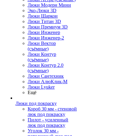
Люки Модерн Мини
Эко-Люки 3D
Люки Шаркон
Люки Титан 3D
Люки Премиум 3D
Люки Инженер
Люки Инженер-2
Люки Вектор
(съёмные)
Люки Контур
(съёмные)
Люки Контур 2.0
(съёмные)
Люки Сантехник
Люки АлюКлик-М
Люки Lyuker
Ещё
Люки под покраску
Короб 30 мм - стеновой
люк под покраску
Пилот - усиленный
люк под покраску
Уголок 30 мм -