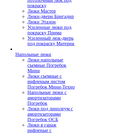
потолочный люк под
покраску
Люки Мастер
Люки-двери Бригадир
Люки Эталон
Усиленные люки под
покраску Прима
Усиленный люк-дверь
под покраску Материк
Напольные люки
Люки напольные
съемные Погребок
Мини
Люки съемные с
рифленым листом
Погребок Мини-Техно
Напольные люки с
амортизаторами
Погребок
Люки под линолеум с
амортизаторами
Погребок ОСБ
Люки в гараж
рифленые с