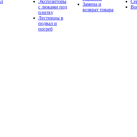
ал
Экспозиторы
Се
Замена и
с люками под
Во
возврат товара
плитку
Лестницы в
подвал и
погреб