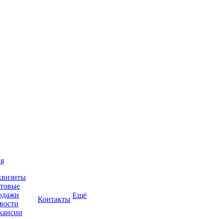
я
квизиты
товые
одажи
Ещё
Контакты
вости
кансии