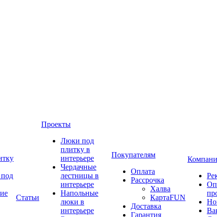
Проекты
Люки под
плитку в
Покупателям
итку
интерьере
Компани
Чердачные
Оплата
 под
лестницы в
Ре
Рассрочка
интерьере
Оп
Халва
ие
Напольные
пр
Статьи
КартаFUN
люки в
Но
Доставка
интерьере
Ва
Гарантия