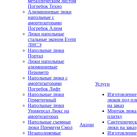
металлическим листом
Погребок Техно
Алюминиевые люки
напольные с
амортизаторами
Погребок Алюм
Люки напольные
стальные эконом Event
ЛНСЭ
Напольные люки
Портал
Люки напольные
алюминиевые
Периметр
Напольные люки с
амортизаторами
Услуги
Погребок Лифт
Напольные люки
Изготовление
Герметичный
люков под пл
Напольные люки
на заказ
Универсал Люкс на
Монтаж люка
амортизаторах
плитку
Напольные съемные
Сантехническ
Акции
люки Премиум Смол
люки на заказ
Незаполняемые
Изготовление