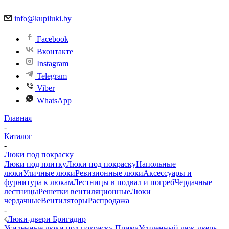
info@kupiluki.by
Facebook
Вконтакте
Instagram
Telegram
Viber
WhatsApp
Главная
-
Каталог
-
Люки под покраску
Люки под плитку
Люки под покраску
Напольные
люки
Уличные люки
Ревизионные люки
Аксессуары и
фурнитура к люкам
Лестницы в подвал и погреб
Чердачные
лестницы
Решетки вентиляционные
Люки
чердачные
Вентиляторы
Распродажа
-
Люки-двери Бригадир
Усиленные люки под покраску Прима
Усиленный люк-дверь