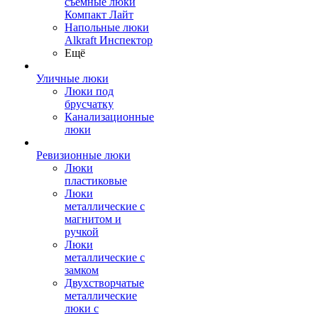
съемные люки
Компакт Лайт
Напольные люки
Alkraft Инспектор
Ещё
Уличные люки
Люки под
брусчатку
Канализационные
люки
Ревизионные люки
Люки
пластиковые
Люки
металлические с
магнитом и
ручкой
Люки
металлические с
замком
Двухстворчатые
металлические
люки с