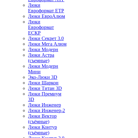
Люки
Евроформат ЕТР
Люки ЕвроАлюм
Люки
Евроформат
ЕСКР
Люки Секрет 3.0
Люки Мега Алюм
Люки Модерн
Люки Астра
(съемные)
Люки Модерн
Мини
Эко-Люки 3D
Люки Шаркон
Люки Титан 3D
Люки Премиум
3D
Люки Инженер
Люки Инженер-2
Люки Вектор
(съёмные)
Люки Контур
(съёмные)