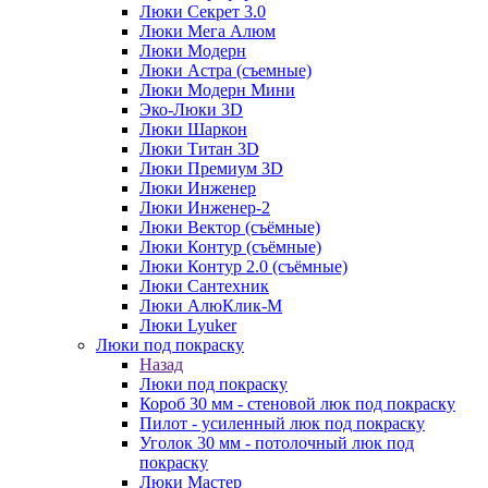
Люки Секрет 3.0
Люки Мега Алюм
Люки Модерн
Люки Астра (съемные)
Люки Модерн Мини
Эко-Люки 3D
Люки Шаркон
Люки Титан 3D
Люки Премиум 3D
Люки Инженер
Люки Инженер-2
Люки Вектор (съёмные)
Люки Контур (съёмные)
Люки Контур 2.0 (съёмные)
Люки Сантехник
Люки АлюКлик-М
Люки Lyuker
Люки под покраску
Назад
Люки под покраску
Короб 30 мм - стеновой люк под покраску
Пилот - усиленный люк под покраску
Уголок 30 мм - потолочный люк под
покраску
Люки Мастер