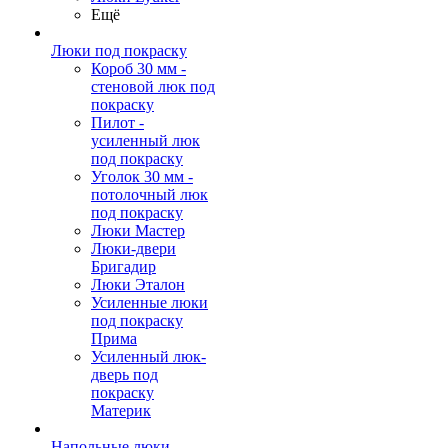
Ещё
Люки под покраску
Короб 30 мм -
стеновой люк под
покраску
Пилот -
усиленный люк
под покраску
Уголок 30 мм -
потолочный люк
под покраску
Люки Мастер
Люки-двери
Бригадир
Люки Эталон
Усиленные люки
под покраску
Прима
Усиленный люк-
дверь под
покраску
Материк
Напольные люки