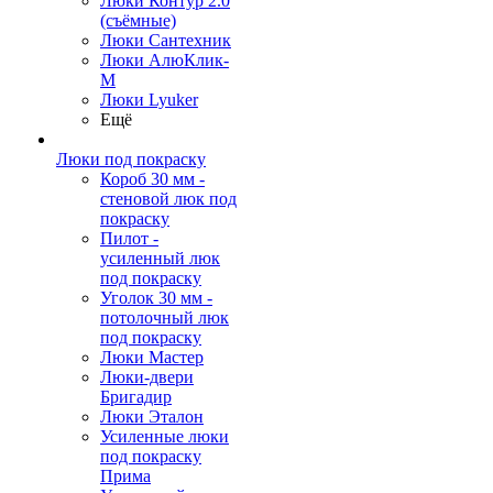
Люки Контур 2.0
(съёмные)
Люки Сантехник
Люки АлюКлик-
М
Люки Lyuker
Ещё
Люки под покраску
Короб 30 мм -
стеновой люк под
покраску
Пилот -
усиленный люк
под покраску
Уголок 30 мм -
потолочный люк
под покраску
Люки Мастер
Люки-двери
Бригадир
Люки Эталон
Усиленные люки
под покраску
Прима