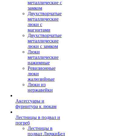
металлические с
замком
Двухстворчатые
металлические
люки с
магнитами
Двухстворчатые
металлические
люки с замком
Люки
металлические
нажимные
Ревизионные
люки
жалюзийные
Люки из
нержавейки
Аксессуары и
фурнитура к люкам
Лестницы в подвал и
погреб
Лестницы в
подвал ЛючкиБел