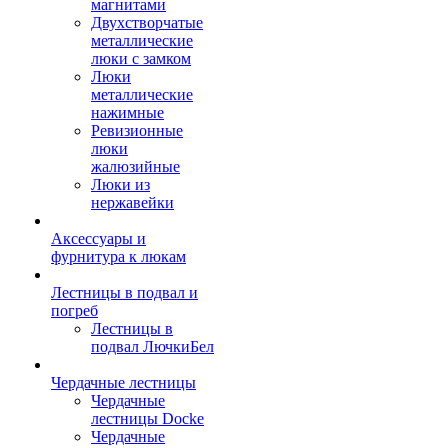
магнитами
Двухстворчатые
металлические
люки с замком
Люки
металлические
нажимные
Ревизионные
люки
жалюзийные
Люки из
нержавейки
Аксессуары и
фурнитура к люкам
Лестницы в подвал и
погреб
Лестницы в
подвал ЛючкиБел
Чердачные лестницы
Чердачные
лестницы Docke
Чердачные