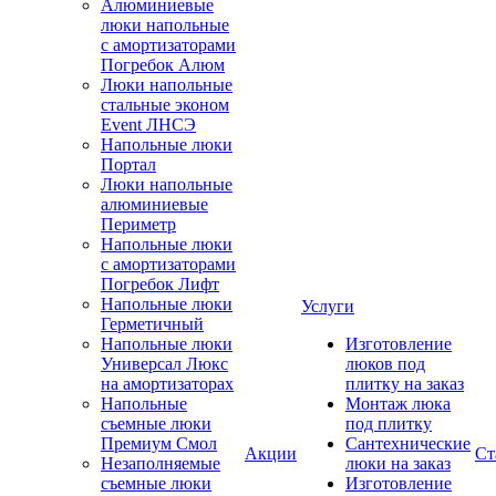
Алюминиевые
люки напольные
с амортизаторами
Погребок Алюм
Люки напольные
стальные эконом
Event ЛНСЭ
Напольные люки
Портал
Люки напольные
алюминиевые
Периметр
Напольные люки
с амортизаторами
Погребок Лифт
Напольные люки
Услуги
Герметичный
Напольные люки
Изготовление
Универсал Люкс
люков под
на амортизаторах
плитку на заказ
Напольные
Монтаж люка
съемные люки
под плитку
Премиум Смол
Сантехнические
Акции
Ст
Незаполняемые
люки на заказ
съемные люки
Изготовление