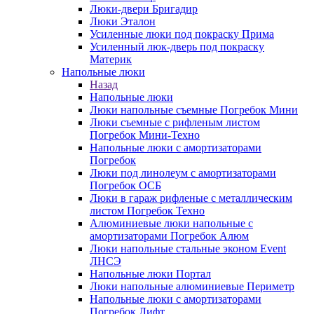
Люки-двери Бригадир
Люки Эталон
Усиленные люки под покраску Прима
Усиленный люк-дверь под покраску
Материк
Напольные люки
Назад
Напольные люки
Люки напольные съемные Погребок Мини
Люки съемные с рифленым листом
Погребок Мини-Техно
Напольные люки с амортизаторами
Погребок
Люки под линолеум с амортизаторами
Погребок ОСБ
Люки в гараж рифленые с металлическим
листом Погребок Техно
Алюминиевые люки напольные с
амортизаторами Погребок Алюм
Люки напольные стальные эконом Event
ЛНСЭ
Напольные люки Портал
Люки напольные алюминиевые Периметр
Напольные люки с амортизаторами
Погребок Лифт