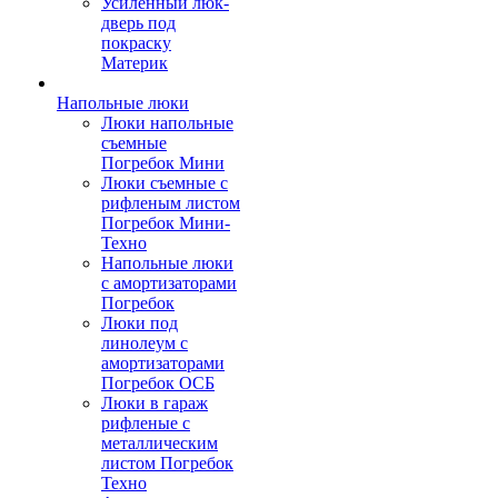
Усиленный люк-
дверь под
покраску
Материк
Напольные люки
Люки напольные
съемные
Погребок Мини
Люки съемные с
рифленым листом
Погребок Мини-
Техно
Напольные люки
с амортизаторами
Погребок
Люки под
линолеум с
амортизаторами
Погребок ОСБ
Люки в гараж
рифленые с
металлическим
листом Погребок
Техно