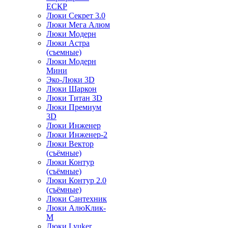
ЕСКР
Люки Секрет 3.0
Люки Мега Алюм
Люки Модерн
Люки Астра
(съемные)
Люки Модерн
Мини
Эко-Люки 3D
Люки Шаркон
Люки Титан 3D
Люки Премиум
3D
Люки Инженер
Люки Инженер-2
Люки Вектор
(съёмные)
Люки Контур
(съёмные)
Люки Контур 2.0
(съёмные)
Люки Сантехник
Люки АлюКлик-
М
Люки Lyuker