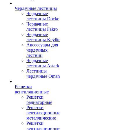
Чердачные лестницы
Чердачные
лестницы Docke
Чердачные
лестницы Fakro
Чердачные
лестницы Keylite
Аксессуары для
чердачных
лестниц
Чердачные
лестницы Astark
Лестницы
чердачные Oman
Решетки
вентиляционные
Решетки
радиаторные
Решетки
вентиляционные
металлические
Решетки
вентиляционные