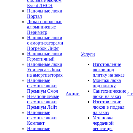
стальные эконом
Event ЛНСЭ
Напольные люки
Портал
Люки напольные
алюминиевые
Периметр
Напольные люки
с амортизаторами
Погребок Лифт
Напольные люки
Услуги
Герметичный
Напольные люки
Изготовление
Универсал Люкс
люков под
на амортизаторах
плитку на заказ
Напольные
Монтаж люка
съемные люки
под плитку
Премиум Смол
Сантехнические
Акции
Ст
Незаполняемые
люки на заказ
съемные люки
Изготовление
Премиум Лайт
люков в подвал
Напольные
на заказ
съемные люки
Установка
Компакт
чердачной
Напольные
лестницы