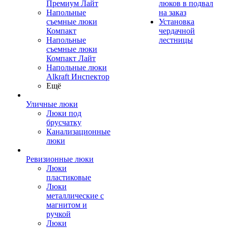
Премиум Лайт
люков в подвал
Напольные
на заказ
съемные люки
Установка
Компакт
чердачной
Напольные
лестницы
съемные люки
Компакт Лайт
Напольные люки
Alkraft Инспектор
Ещё
Уличные люки
Люки под
брусчатку
Канализационные
люки
Ревизионные люки
Люки
пластиковые
Люки
металлические с
магнитом и
ручкой
Люки