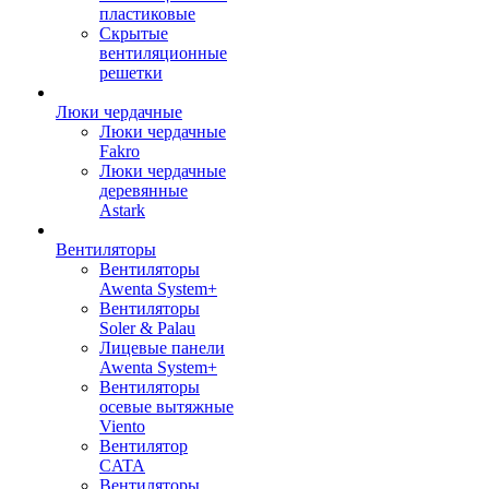
пластиковые
Скрытые
вентиляционные
решетки
Люки чердачные
Люки чердачные
Fakro
Люки чердачные
деревянные
Astark
Вентиляторы
Вентиляторы
Awenta System+
Вентиляторы
Soler & Palau
Лицевые панели
Awenta System+
Вентиляторы
осевые вытяжные
Viento
Вентилятор
CATA
Вентиляторы