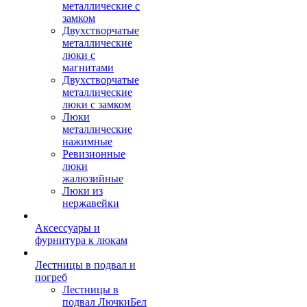
металлические с
замком
Двухстворчатые
металлические
люки с
магнитами
Двухстворчатые
металлические
люки с замком
Люки
металлические
нажимные
Ревизионные
люки
жалюзийные
Люки из
нержавейки
Аксессуары и
фурнитура к люкам
Лестницы в подвал и
погреб
Лестницы в
подвал ЛючкиБел