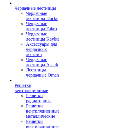
Чердачные лестницы
Чердачные
лестницы Docke
Чердачные
лестницы Fakro
Чердачные
лестницы Keylite
Аксессуары для
чердачных
лестниц
Чердачные
лестницы Astark
Лестницы
чердачные Oman
Решетки
вентиляционные
Решетки
радиаторные
Решетки
вентиляционные
металлические
Решетки
вентиляционные