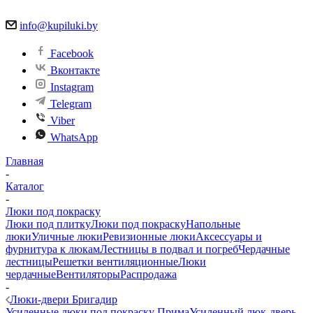
info@kupiluki.by
Facebook
Вконтакте
Instagram
Telegram
Viber
WhatsApp
Главная
-
Каталог
-
Люки под покраску
Люки под плитку
Люки под покраску
Напольные
люки
Уличные люки
Ревизионные люки
Аксессуары и
фурнитура к люкам
Лестницы в подвал и погреб
Чердачные
лестницы
Решетки вентиляционные
Люки
чердачные
Вентиляторы
Распродажа
-
Люки-двери Бригадир
Усиленные люки под покраску Прима
Усиленный люк-дверь