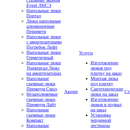
стальные эконом
Event ЛНСЭ
Напольные люки
Портал
Люки напольные
алюминиевые
Периметр
Напольные люки
с амортизаторами
Погребок Лифт
Напольные люки
Услуги
Герметичный
Напольные люки
Изготовление
Универсал Люкс
люков под
на амортизаторах
плитку на заказ
Напольные
Монтаж люка
съемные люки
под плитку
Премиум Смол
Сантехнические
Акции
Ст
Незаполняемые
люки на заказ
съемные люки
Изготовление
Премиум Лайт
люков в подвал
Напольные
на заказ
съемные люки
Установка
Компакт
чердачной
Напольные
лестницы