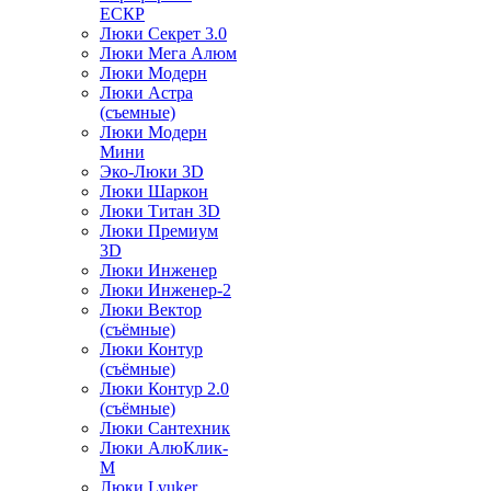
ЕСКР
Люки Секрет 3.0
Люки Мега Алюм
Люки Модерн
Люки Астра
(съемные)
Люки Модерн
Мини
Эко-Люки 3D
Люки Шаркон
Люки Титан 3D
Люки Премиум
3D
Люки Инженер
Люки Инженер-2
Люки Вектор
(съёмные)
Люки Контур
(съёмные)
Люки Контур 2.0
(съёмные)
Люки Сантехник
Люки АлюКлик-
М
Люки Lyuker