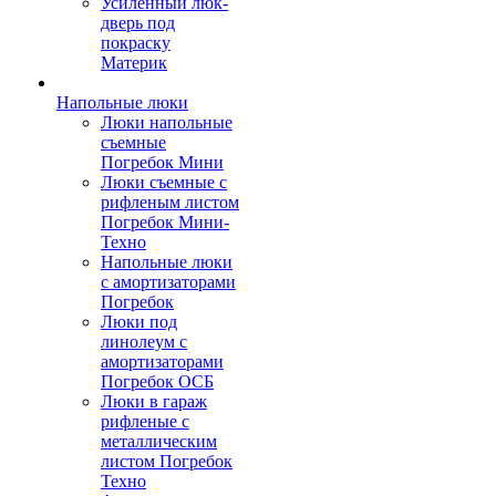
Усиленный люк-
дверь под
покраску
Материк
Напольные люки
Люки напольные
съемные
Погребок Мини
Люки съемные с
рифленым листом
Погребок Мини-
Техно
Напольные люки
с амортизаторами
Погребок
Люки под
линолеум с
амортизаторами
Погребок ОСБ
Люки в гараж
рифленые с
металлическим
листом Погребок
Техно