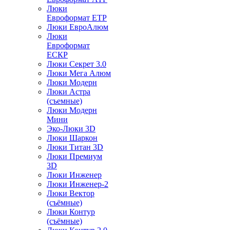
Люки
Евроформат ЕТР
Люки ЕвроАлюм
Люки
Евроформат
ЕСКР
Люки Секрет 3.0
Люки Мега Алюм
Люки Модерн
Люки Астра
(съемные)
Люки Модерн
Мини
Эко-Люки 3D
Люки Шаркон
Люки Титан 3D
Люки Премиум
3D
Люки Инженер
Люки Инженер-2
Люки Вектор
(съёмные)
Люки Контур
(съёмные)