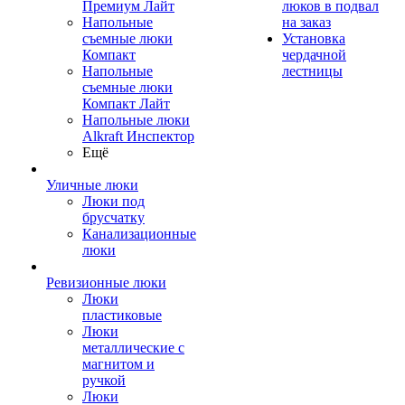
Премиум Лайт
люков в подвал
Напольные
на заказ
съемные люки
Установка
Компакт
чердачной
Напольные
лестницы
съемные люки
Компакт Лайт
Напольные люки
Alkraft Инспектор
Ещё
Уличные люки
Люки под
брусчатку
Канализационные
люки
Ревизионные люки
Люки
пластиковые
Люки
металлические с
магнитом и
ручкой
Люки