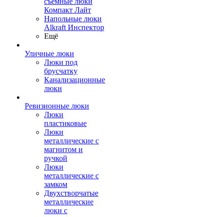
съемные люки
Компакт Лайт
Напольные люки
Alkraft Инспектор
Ещё
Уличные люки
Люки под
брусчатку
Канализационные
люки
Ревизионные люки
Люки
пластиковые
Люки
металлические с
магнитом и
ручкой
Люки
металлические с
замком
Двухстворчатые
металлические
люки с