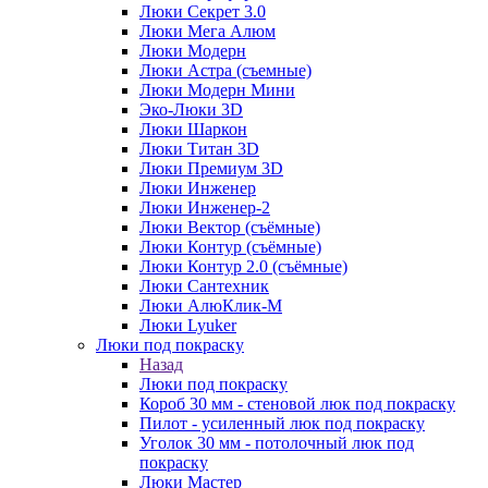
Люки Секрет 3.0
Люки Мега Алюм
Люки Модерн
Люки Астра (съемные)
Люки Модерн Мини
Эко-Люки 3D
Люки Шаркон
Люки Титан 3D
Люки Премиум 3D
Люки Инженер
Люки Инженер-2
Люки Вектор (съёмные)
Люки Контур (съёмные)
Люки Контур 2.0 (съёмные)
Люки Сантехник
Люки АлюКлик-М
Люки Lyuker
Люки под покраску
Назад
Люки под покраску
Короб 30 мм - стеновой люк под покраску
Пилот - усиленный люк под покраску
Уголок 30 мм - потолочный люк под
покраску
Люки Мастер