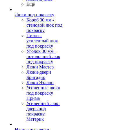
Ещё
Люки под покраску
Короб 30 мм -
стеновой люк под
покраску
Пилот -
усиленный люк
под покраску
Уголок 30 мм -
потолочный люк
под покраску
Люки Мастер
Люки-двери
Бригадир
Люки Эталон
Усиленные люки
под покраску
Прима
Усиленный люк-
дверь под
покраску
Материк
Напольные люки