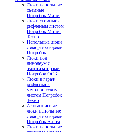
Люки напольные
съемные
Погребок Мини
Люки съемные с
рифленым листом
Погребок Мини-
Техно
Напольные люки
с амортизаторами
Погребок
Люки под
линолеум с
амортизаторами
Погребок ОСБ
Люки в гараж
рифленые с
металлическим
листом Погребок
Техно
Алюминиевые
люки напольные
с амортизаторами
Погребок Алюм
Люки напольные