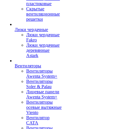
пластиковые
Скрытые
вентиляционные
решетки
Люки чердачные
Люки чердачные
Fakro
Люки чердачные
деревянные
Astark
Вентиляторы
Вентиляторы
Awenta System+
Вентиляторы
Soler & Palau
Лицевые панели
Awenta System+
Вентиляторы
осевые вытяжные
Viento
Вентилятор
CATA
Вентиляторы