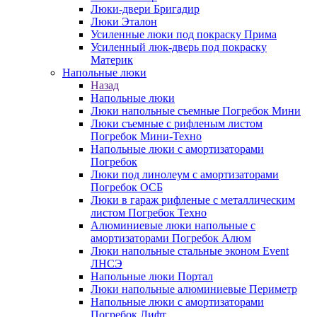
Люки-двери Бригадир
Люки Эталон
Усиленные люки под покраску Прима
Усиленный люк-дверь под покраску
Материк
Напольные люки
Назад
Напольные люки
Люки напольные съемные Погребок Мини
Люки съемные с рифленым листом
Погребок Мини-Техно
Напольные люки с амортизаторами
Погребок
Люки под линолеум с амортизаторами
Погребок ОСБ
Люки в гараж рифленые с металлическим
листом Погребок Техно
Алюминиевые люки напольные с
амортизаторами Погребок Алюм
Люки напольные стальные эконом Event
ЛНСЭ
Напольные люки Портал
Люки напольные алюминиевые Периметр
Напольные люки с амортизаторами
Погребок Лифт