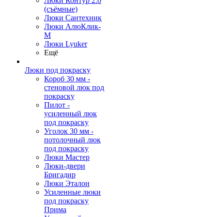
Люки Контур 2.0
(съёмные)
Люки Сантехник
Люки АлюКлик-
М
Люки Lyuker
Ещё
Люки под покраску
Короб 30 мм -
стеновой люк под
покраску
Пилот -
усиленный люк
под покраску
Уголок 30 мм -
потолочный люк
под покраску
Люки Мастер
Люки-двери
Бригадир
Люки Эталон
Усиленные люки
под покраску
Прима