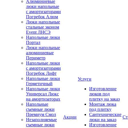
Алюминиевые
люки напольные
с амортизаторами
Погребок Алюм
Люки напольные
стальные эконом
Event ЛНСЭ
Напольные люки
Портал
Люки напольные
алюминиевые
Периметр
Напольные люки
с амортизаторами
Погребок Лифт
Напольные люки
Услуги
Герметичный
Напольные люки
Изготовление
Универсал Люкс
люков под
на амортизаторах
плитку на заказ
Напольные
Монтаж люка
съемные люки
под плитку
Премиум Смол
Сантехнические
Акции
Ст
Незаполняемые
люки на заказ
съемные люки
Изготовление