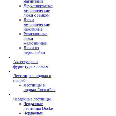
магнитами
Двухстворчатые
металлические
люки с замком
Люки
металлические
нажимные
Ревизионные
люки
жалюзийные
Люки из
нержавейки
Аксессуары и
фурнитура к люкам
Лестницы в подвал и
погреб
Лестницы в
подвал ЛючкиБел
Чердачные лестницы
Чердачные
лестницы Docke
Чердачные