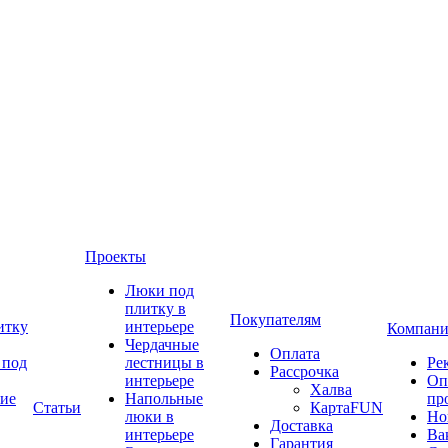
Проекты
Люки под
плитку в
Покупателям
итку
интерьере
Компани
Чердачные
Оплата
 под
лестницы в
Ре
Рассрочка
интерьере
Оп
Халва
ие
Напольные
пр
Статьи
КартаFUN
люки в
Но
Доставка
интерьере
Ва
Гарантия