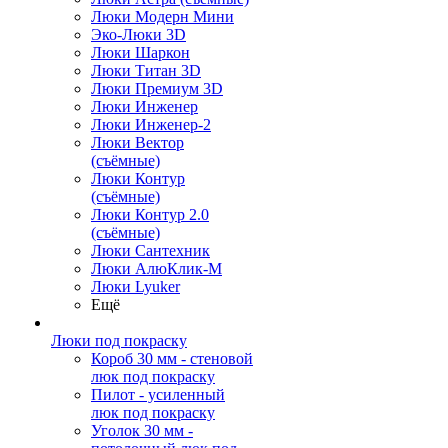
Люки Модерн Мини
Эко-Люки 3D
Люки Шаркон
Люки Титан 3D
Люки Премиум 3D
Люки Инженер
Люки Инженер-2
Люки Вектор
(съёмные)
Люки Контур
(съёмные)
Люки Контур 2.0
(съёмные)
Люки Сантехник
Люки АлюКлик-М
Люки Lyuker
Ещё
Люки под покраску
Короб 30 мм - стеновой
люк под покраску
Пилот - усиленный
люк под покраску
Уголок 30 мм -