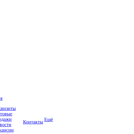
я
квизиты
товые
одажи
Ещё
Контакты
вости
кансии