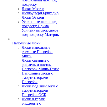
потолочный люк под
покраску
Люки Мастер
Люки-двери Бригадир
Люки Эталон
Усиленные люки под
покраску Прима
Усиленный люк-дверь
под покраску Материк
Напольные люки
Люки напольные
съемные Погребок
Мини
Люки съемные с
рифленым листом
Погребок Мини-Техно
Напольные люки с
амортизаторами
Погребок
Люки под линолеум с
амортизаторами
Погребок ОСБ
Люки в гараж
рифленые с