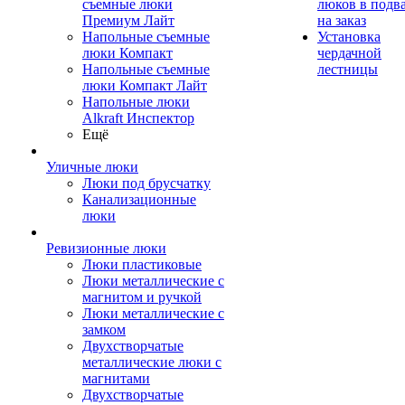
съемные люки
люков в подв
Премиум Лайт
на заказ
Напольные съемные
Установка
люки Компакт
чердачной
Напольные съемные
лестницы
люки Компакт Лайт
Напольные люки
Alkraft Инспектор
Ещё
Уличные люки
Люки под брусчатку
Канализационные
люки
Ревизионные люки
Люки пластиковые
Люки металлические с
магнитом и ручкой
Люки металлические с
замком
Двухстворчатые
металлические люки с
магнитами
Двухстворчатые