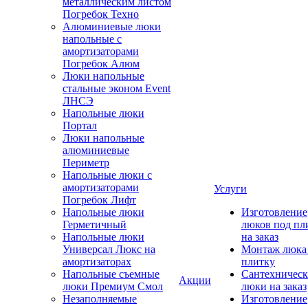
металлическим листом
Погребок Техно
Алюминиевые люки
напольные с
амортизаторами
Погребок Алюм
Люки напольные
стальные эконом Event
ЛНСЭ
Напольные люки
Портал
Люки напольные
алюминиевые
Периметр
Напольные люки с
амортизаторами
Услуги
Погребок Лифт
Напольные люки
Изготовление
Герметичный
люков под пл
Напольные люки
на заказ
Универсал Люкс на
Монтаж люка
амортизаторах
плитку
Напольные съемные
Сантехническ
Акции
люки Премиум Смол
люки на заказ
Незаполняемые
Изготовление