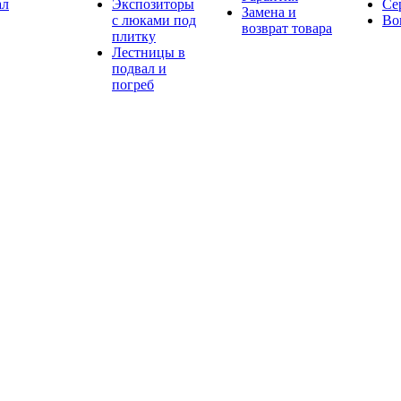
ал
Экспозиторы
Се
Замена и
с люками под
Во
возврат товара
плитку
Лестницы в
подвал и
погреб