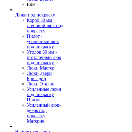
Ещё
Люки под покраску
Короб 30 мм -
стеновой люк под
покраску
Пилот -
усиленный люк
под покраску
Уголок 30 мм -
потолочный люк
под покраску
Люки Мастер
Люки-двери
Бригадир
Люки Эталон
Усиленные люки
под покраску
Прима
Усиленный люк-
дверь под
покраску
Материк
Напольные люки