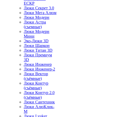
ЕСКР
Люки Секрет 3.0
Люки Мега Алюм
Люки Модерн
Люки Астра
(съемные)
Люки Модерн
Мини
Эко-Люки 3D
Люки Шаркон
Люки Титан 3D
Люки Премиум
3D
Люки Инженер
Люки Инженер-2
Люки Вектор
(съёмные)
Люки Контур
(съёмные)
Люки Контур 2.0
(съёмные)
Люки Сантехник
Люки АлюКлик-
М
Люки Lyuker