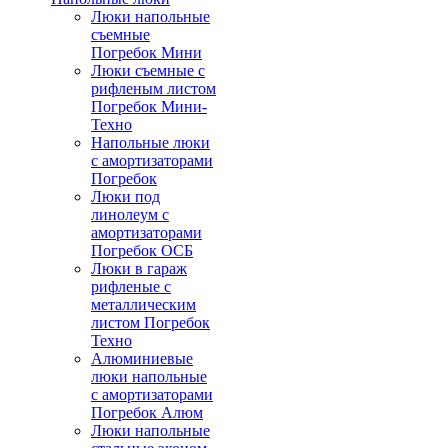
Люки напольные
съемные
Погребок Мини
Люки съемные с
рифленым листом
Погребок Мини-
Техно
Напольные люки
с амортизаторами
Погребок
Люки под
линолеум с
амортизаторами
Погребок ОСБ
Люки в гараж
рифленые с
металлическим
листом Погребок
Техно
Алюминиевые
люки напольные
с амортизаторами
Погребок Алюм
Люки напольные