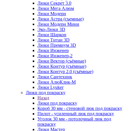
Люки Секрет 3.0
Люки Мега Алюм
Люки Модерн
Люки Астра (съемные)
Люки Модерн Мини
Эко-Люки 3D
Люки Шаркон
Люки Титан 3D
Люки Премиум 3D
Люки Инженер
Люки Инженер-2
Люки Вектор (съёмные)
Люки Контур (съёмные)
Люки Контур 2.0 (съёмные)
Люки Сантехник
Люки АлюКлик-М
Люки Lyuker
Люки под покраску
Назад
Люки под покраску
Короб 30 мм - стеновой люк под покраску
Пилот - усиленный люк под покраску
Уголок 30 мм - потолочный люк под
покраску
Люки Мастер