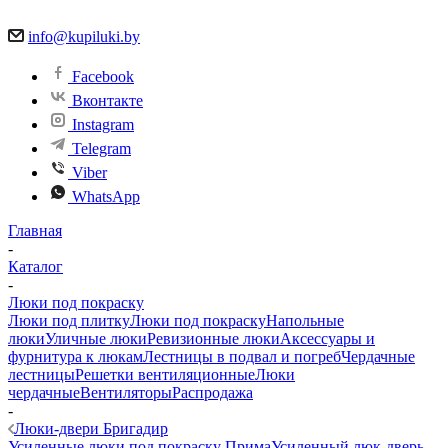
info@kupiluki.by
Facebook
Вконтакте
Instagram
Telegram
Viber
WhatsApp
Главная
-
Каталог
-
Люки под покраску
Люки под плитку
Люки под покраску
Напольные
люки
Уличные люки
Ревизионные люки
Аксессуары и
фурнитура к люкам
Лестницы в подвал и погреб
Чердачные
лестницы
Решетки вентиляционные
Люки
чердачные
Вентиляторы
Распродажа
-
Люки-двери Бригадир
Усиленные люки под покраску Прима
Усиленный люк-дверь