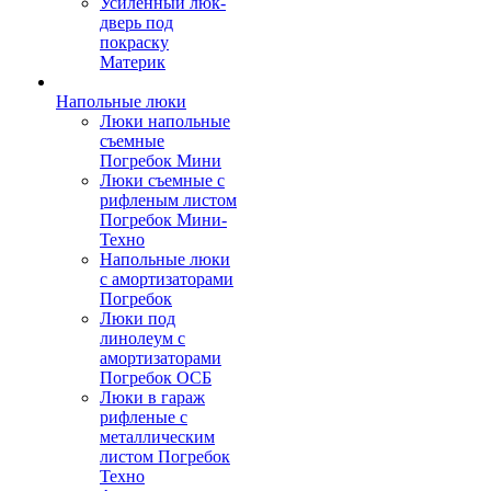
Усиленный люк-
дверь под
покраску
Материк
Напольные люки
Люки напольные
съемные
Погребок Мини
Люки съемные с
рифленым листом
Погребок Мини-
Техно
Напольные люки
с амортизаторами
Погребок
Люки под
линолеум с
амортизаторами
Погребок ОСБ
Люки в гараж
рифленые с
металлическим
листом Погребок
Техно