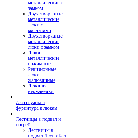
металлические с
замком
Двухстворчатые
металлические
люки с
магнитами
Двухстворчатые
металлические
люки с замком
Люки
металлические
нажимные
Ревизионные
люки
жалюзийные
Люки из
нержавейки
Аксессуары и
фурнитура к люкам
Лестницы в подвал и
погреб
Лестницы в
подвал ЛючкиБел