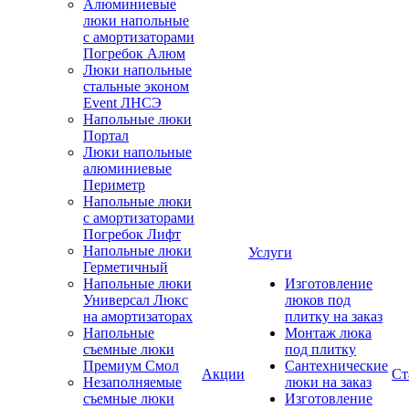
Алюминиевые
люки напольные
с амортизаторами
Погребок Алюм
Люки напольные
стальные эконом
Event ЛНСЭ
Напольные люки
Портал
Люки напольные
алюминиевые
Периметр
Напольные люки
с амортизаторами
Погребок Лифт
Напольные люки
Услуги
Герметичный
Напольные люки
Изготовление
Универсал Люкс
люков под
на амортизаторах
плитку на заказ
Напольные
Монтаж люка
съемные люки
под плитку
Премиум Смол
Сантехнические
Акции
Ст
Незаполняемые
люки на заказ
съемные люки
Изготовление