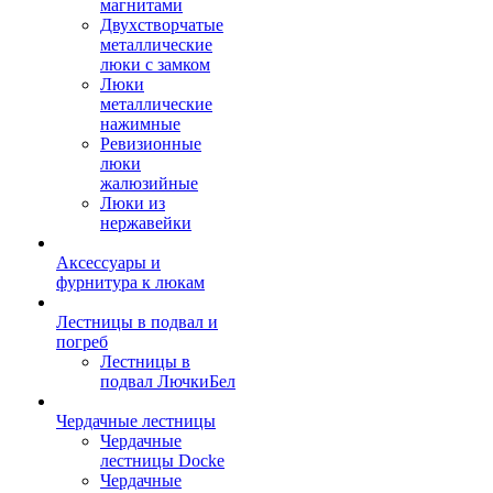
магнитами
Двухстворчатые
металлические
люки с замком
Люки
металлические
нажимные
Ревизионные
люки
жалюзийные
Люки из
нержавейки
Аксессуары и
фурнитура к люкам
Лестницы в подвал и
погреб
Лестницы в
подвал ЛючкиБел
Чердачные лестницы
Чердачные
лестницы Docke
Чердачные