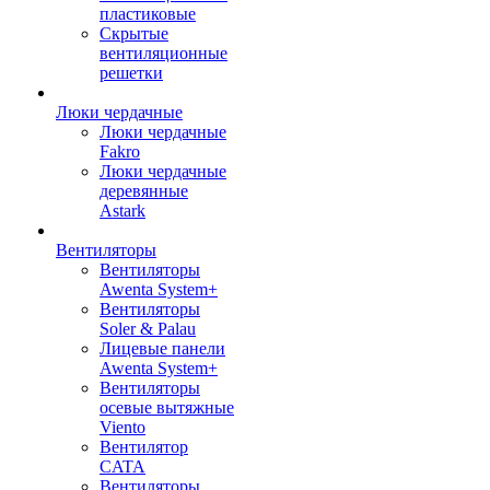
пластиковые
Скрытые
вентиляционные
решетки
Люки чердачные
Люки чердачные
Fakro
Люки чердачные
деревянные
Astark
Вентиляторы
Вентиляторы
Awenta System+
Вентиляторы
Soler & Palau
Лицевые панели
Awenta System+
Вентиляторы
осевые вытяжные
Viento
Вентилятор
CATA
Вентиляторы