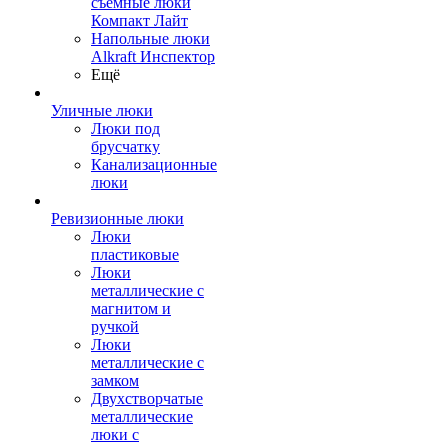
съемные люки
Компакт Лайт
Напольные люки
Alkraft Инспектор
Ещё
Уличные люки
Люки под
брусчатку
Канализационные
люки
Ревизионные люки
Люки
пластиковые
Люки
металлические с
магнитом и
ручкой
Люки
металлические с
замком
Двухстворчатые
металлические
люки с