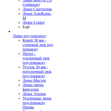
Люки Контур 2.0
(съёмные)
Люки Сантехник
Люки АлюКлик-
М
Люки Lyuker
Ещё
Люки под покраску
Короб 30 мм -
стеновой люк под
покраску
Пилот -
усиленный люк
под покраску
Уголок 30 мм -
потолочный люк
под покраску
Люки Мастер
Люки-двери
Бригадир
Люки Эталон
Усиленные люки
под покраску
Прима