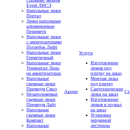
стальные эконом
Event ЛНСЭ
Напольные люки
Портал
Люки напольные
алюминиевые
Периметр
Напольные люки
с амортизаторами
Погребок Лифт
Напольные люки
Услуги
Герметичный
Напольные люки
Изготовление
Универсал Люкс
люков под
на амортизаторах
плитку на заказ
Напольные
Монтаж люка
съемные люки
под плитку
Премиум Смол
Сантехнические
Акции
Ст
Незаполняемые
люки на заказ
съемные люки
Изготовление
Премиум Лайт
люков в подвал
Напольные
на заказ
съемные люки
Установка
Компакт
чердачной
Напольные
лестницы