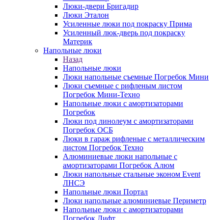
Люки-двери Бригадир
Люки Эталон
Усиленные люки под покраску Прима
Усиленный люк-дверь под покраску
Материк
Напольные люки
Назад
Напольные люки
Люки напольные съемные Погребок Мини
Люки съемные с рифленым листом
Погребок Мини-Техно
Напольные люки с амортизаторами
Погребок
Люки под линолеум с амортизаторами
Погребок ОСБ
Люки в гараж рифленые с металлическим
листом Погребок Техно
Алюминиевые люки напольные с
амортизаторами Погребок Алюм
Люки напольные стальные эконом Event
ЛНСЭ
Напольные люки Портал
Люки напольные алюминиевые Периметр
Напольные люки с амортизаторами
Погребок Лифт