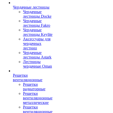
Чердачные лестницы
Чердачные
лестницы Docke
Чердачные
лестницы Fakro
Чердачные
лестницы Keylite
Аксессуары для
чердачных
лестниц
Чердачные
лестницы Astark
Лестницы
чердачные Oman
Решетки
вентиляционные
Решетки
радиаторные
Решетки
вентиляционные
металлические
Решетки
вентиляционные