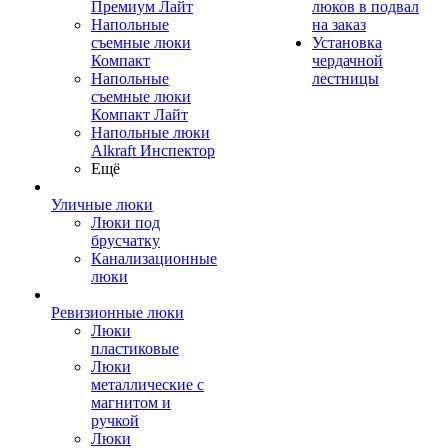
Премиум Лайт
люков в подвал
Напольные
на заказ
съемные люки
Установка
Компакт
чердачной
Напольные
лестницы
съемные люки
Компакт Лайт
Напольные люки
Alkraft Инспектор
Ещё
Уличные люки
Люки под
брусчатку
Канализационные
люки
Ревизионные люки
Люки
пластиковые
Люки
металлические с
магнитом и
ручкой
Люки