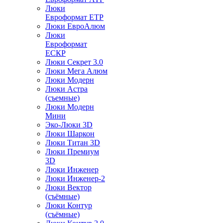
Люки
Евроформат ЕТР
Люки ЕвроАлюм
Люки
Евроформат
ЕСКР
Люки Секрет 3.0
Люки Мега Алюм
Люки Модерн
Люки Астра
(съемные)
Люки Модерн
Мини
Эко-Люки 3D
Люки Шаркон
Люки Титан 3D
Люки Премиум
3D
Люки Инженер
Люки Инженер-2
Люки Вектор
(съёмные)
Люки Контур
(съёмные)