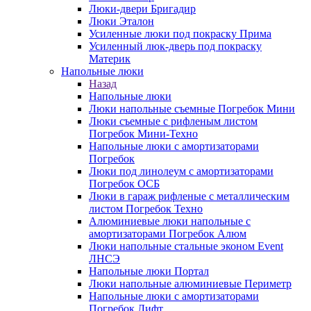
Люки-двери Бригадир
Люки Эталон
Усиленные люки под покраску Прима
Усиленный люк-дверь под покраску
Материк
Напольные люки
Назад
Напольные люки
Люки напольные съемные Погребок Мини
Люки съемные с рифленым листом
Погребок Мини-Техно
Напольные люки с амортизаторами
Погребок
Люки под линолеум с амортизаторами
Погребок ОСБ
Люки в гараж рифленые с металлическим
листом Погребок Техно
Алюминиевые люки напольные с
амортизаторами Погребок Алюм
Люки напольные стальные эконом Event
ЛНСЭ
Напольные люки Портал
Люки напольные алюминиевые Периметр
Напольные люки с амортизаторами
Погребок Лифт