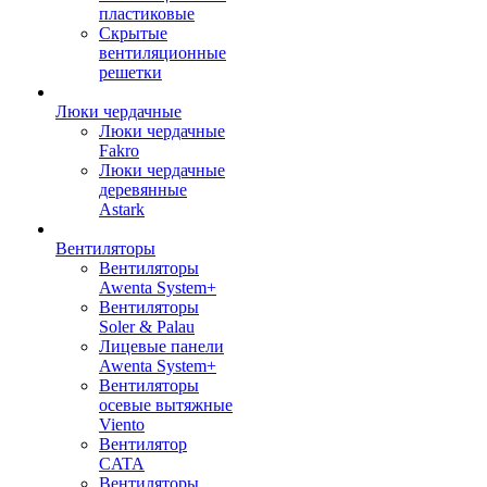
пластиковые
Скрытые
вентиляционные
решетки
Люки чердачные
Люки чердачные
Fakro
Люки чердачные
деревянные
Astark
Вентиляторы
Вентиляторы
Awenta System+
Вентиляторы
Soler & Palau
Лицевые панели
Awenta System+
Вентиляторы
осевые вытяжные
Viento
Вентилятор
CATA
Вентиляторы