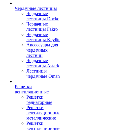
Чердачные лестницы
Чердачные
лестницы Docke
Чердачные
лестницы Fakro
Чердачные
лестницы Keylite
Аксессуары для
чердачных
лестниц
Чердачные
лестницы Astark
Лестницы
чердачные Oman
Решетки
вентиляционные
Решетки
радиаторные
Решетки
вентиляционные
металлические
Решетки
вентиляционные