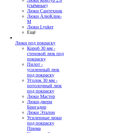
Люки Контур 2.0
(съёмные)
Люки Сантехник
Люки АлюКлик-
М
Люки Lyuker
Ещё
Люки под покраску
Короб 30 мм -
стеновой люк под
покраску
Пилот -
усиленный люк
под покраску
Уголок 30 мм -
потолочный люк
под покраску
Люки Мастер
Люки-двери
Бригадир
Люки Эталон
Усиленные люки
под покраску
Прима