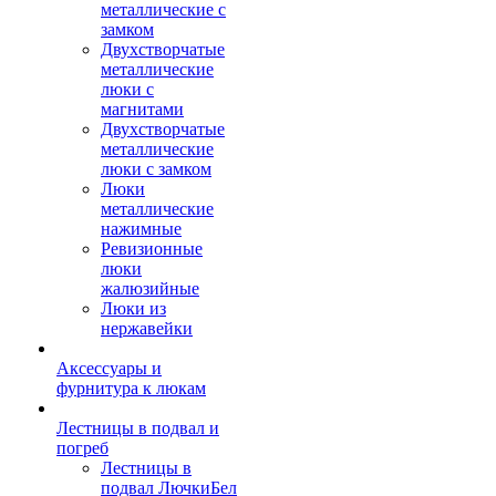
металлические с
замком
Двухстворчатые
металлические
люки с
магнитами
Двухстворчатые
металлические
люки с замком
Люки
металлические
нажимные
Ревизионные
люки
жалюзийные
Люки из
нержавейки
Аксессуары и
фурнитура к люкам
Лестницы в подвал и
погреб
Лестницы в
подвал ЛючкиБел