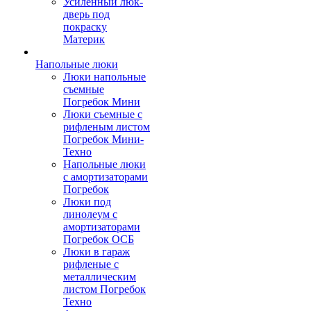
Усиленный люк-
дверь под
покраску
Материк
Напольные люки
Люки напольные
съемные
Погребок Мини
Люки съемные с
рифленым листом
Погребок Мини-
Техно
Напольные люки
с амортизаторами
Погребок
Люки под
линолеум с
амортизаторами
Погребок ОСБ
Люки в гараж
рифленые с
металлическим
листом Погребок
Техно