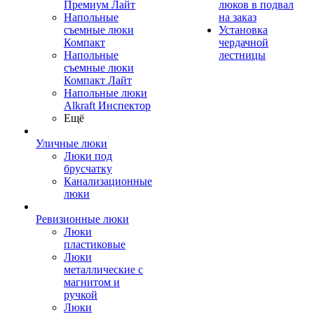
Премиум Лайт
люков в подвал
Напольные
на заказ
съемные люки
Установка
Компакт
чердачной
Напольные
лестницы
съемные люки
Компакт Лайт
Напольные люки
Alkraft Инспектор
Ещё
Уличные люки
Люки под
брусчатку
Канализационные
люки
Ревизионные люки
Люки
пластиковые
Люки
металлические с
магнитом и
ручкой
Люки