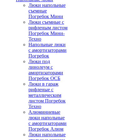
Люки напольные
съемные
Погребок Мини
Люки съемные с
рифленым листом
Погребок Мини-
Техно
Напольные люки
с амортизаторами
Погребок
Люки под
линолеум с
амортизаторами
Погребок ОСБ
Люки в гараж
рифленые с
металлическим
листом Погребок
Техно
Алюминиевые
люки напольные
с амортизаторами
Погребок Алюм
Люки напольные