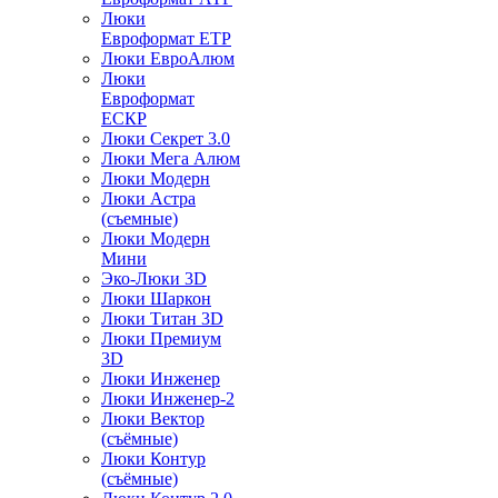
Люки
Евроформат ЕТР
Люки ЕвроАлюм
Люки
Евроформат
ЕСКР
Люки Секрет 3.0
Люки Мега Алюм
Люки Модерн
Люки Астра
(съемные)
Люки Модерн
Мини
Эко-Люки 3D
Люки Шаркон
Люки Титан 3D
Люки Премиум
3D
Люки Инженер
Люки Инженер-2
Люки Вектор
(съёмные)
Люки Контур
(съёмные)