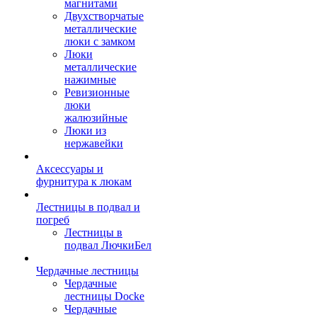
магнитами
Двухстворчатые
металлические
люки с замком
Люки
металлические
нажимные
Ревизионные
люки
жалюзийные
Люки из
нержавейки
Аксессуары и
фурнитура к люкам
Лестницы в подвал и
погреб
Лестницы в
подвал ЛючкиБел
Чердачные лестницы
Чердачные
лестницы Docke
Чердачные