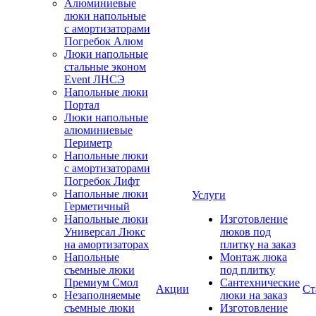
Алюминиевые
люки напольные
с амортизаторами
Погребок Алюм
Люки напольные
стальные эконом
Event ЛНСЭ
Напольные люки
Портал
Люки напольные
алюминиевые
Периметр
Напольные люки
с амортизаторами
Погребок Лифт
Напольные люки
Услуги
Герметичный
Напольные люки
Изготовление
Универсал Люкс
люков под
на амортизаторах
плитку на заказ
Напольные
Монтаж люка
съемные люки
под плитку
Премиум Смол
Сантехнические
Акции
Ст
Незаполняемые
люки на заказ
съемные люки
Изготовление