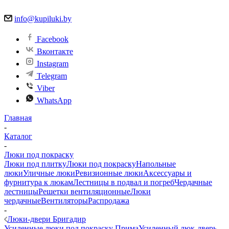
info@kupiluki.by
Facebook
Вконтакте
Instagram
Telegram
Viber
WhatsApp
Главная
-
Каталог
-
Люки под покраску
Люки под плитку
Люки под покраску
Напольные
люки
Уличные люки
Ревизионные люки
Аксессуары и
фурнитура к люкам
Лестницы в подвал и погреб
Чердачные
лестницы
Решетки вентиляционные
Люки
чердачные
Вентиляторы
Распродажа
-
Люки-двери Бригадир
Усиленные люки под покраску Прима
Усиленный люк-дверь