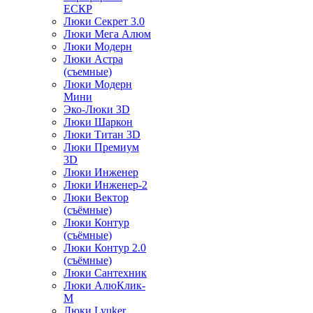
ЕСКР
Люки Секрет 3.0
Люки Мега Алюм
Люки Модерн
Люки Астра
(съемные)
Люки Модерн
Мини
Эко-Люки 3D
Люки Шаркон
Люки Титан 3D
Люки Премиум
3D
Люки Инженер
Люки Инженер-2
Люки Вектор
(съёмные)
Люки Контур
(съёмные)
Люки Контур 2.0
(съёмные)
Люки Сантехник
Люки АлюКлик-
М
Люки Lyuker