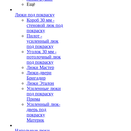
Ещё
Люки под покраску
Короб 30 мм -
стеновой люк под
покраску
Пилот -
усиленный люк
под покраску
Уголок 30 мм -
потолочный люк
под покраску
Люки Мастер
Люки-двери
Бригадир
Люки Эталон
Усиленные люки
под покраску
Прима
Усиленный люк-
дверь под
покраску
Материк
Напольные люки