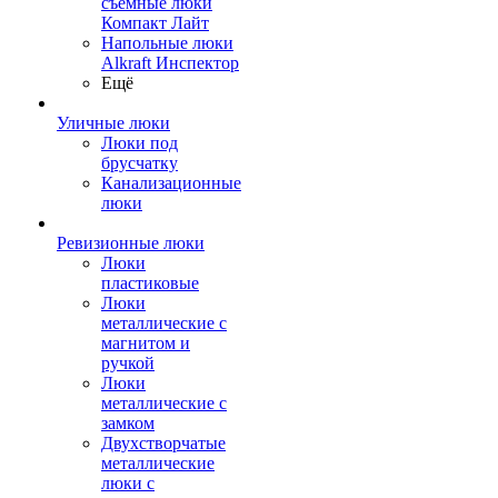
съемные люки
Компакт Лайт
Напольные люки
Alkraft Инспектор
Ещё
Уличные люки
Люки под
брусчатку
Канализационные
люки
Ревизионные люки
Люки
пластиковые
Люки
металлические с
магнитом и
ручкой
Люки
металлические с
замком
Двухстворчатые
металлические
люки с