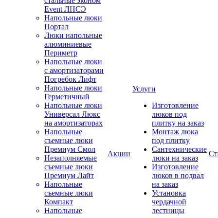
стальные эконом
Event ЛНСЭ
Напольные люки
Портал
Люки напольные
алюминиевые
Периметр
Напольные люки
с амортизаторами
Погребок Лифт
Напольные люки
Услуги
Герметичный
Напольные люки
Изготовление
Универсал Люкс
люков под
на амортизаторах
плитку на заказ
Напольные
Монтаж люка
съемные люки
под плитку
Премиум Смол
Сантехнические
Акции
Ст
Незаполняемые
люки на заказ
съемные люки
Изготовление
Премиум Лайт
люков в подвал
Напольные
на заказ
съемные люки
Установка
Компакт
чердачной
Напольные
лестницы