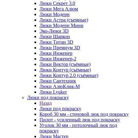
Люки Секрет 3.0
Люки Мега Алюм
Люки Модерн
Люки Астра (съемные)
Люки Модерн Мини
Эко-Люки 3D
Люки Шаркон
Люки Титан 3D
Люки Премиум 3D
Люки Инженер
Люки Инженер-2
Люки Вектор (съёмные)
Люки Контур (съёмные)
Люки Контур 2.0 (съёмные)
Люки Сантехник
Люки АлюКлик-М
Люки Lyuker
Люки под покраску
Назад
Люки под покраску
Короб 30 мм - стеновой люк под покраску
Пилот - усиленный люк под покраску
Уголок 30 мм - потолочный люк под
покраску
Люки Мастер