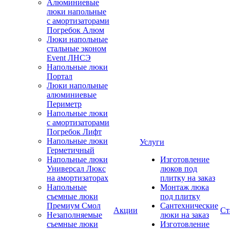
Алюминиевые
люки напольные
с амортизаторами
Погребок Алюм
Люки напольные
стальные эконом
Event ЛНСЭ
Напольные люки
Портал
Люки напольные
алюминиевые
Периметр
Напольные люки
с амортизаторами
Погребок Лифт
Напольные люки
Услуги
Герметичный
Напольные люки
Изготовление
Универсал Люкс
люков под
на амортизаторах
плитку на заказ
Напольные
Монтаж люка
съемные люки
под плитку
Премиум Смол
Сантехнические
Акции
Ст
Незаполняемые
люки на заказ
съемные люки
Изготовление