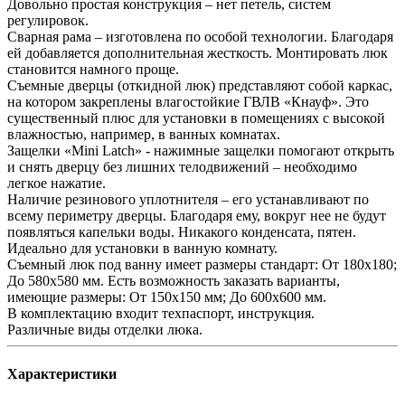
Довольно простая конструкция – нет петель, систем
регулировок.
Сварная рама – изготовлена по особой технологии. Благодаря
ей добавляется дополнительная жесткость. Монтировать люк
становится намного проще.
Съемные дверцы (откидной люк) представляют собой каркас,
на котором закреплены влагостойкие ГВЛВ «Кнауф». Это
существенный плюс для установки в помещениях с высокой
влажностью, например, в ванных комнатах.
Защелки «Mini Latch» - нажимные защелки помогают открыть
и снять дверцу без лишних телодвижений – необходимо
легкое нажатие.
Наличие резинового уплотнителя – его устанавливают по
всему периметру дверцы. Благодаря ему, вокруг нее не будут
появляться капельки воды. Никакого конденсата, пятен.
Идеально для установки в ванную комнату.
Съемный люк под ванну имеет размеры стандарт: От 180х180;
До 580х580 мм. Есть возможность заказать варианты,
имеющие размеры: От 150х150 мм; До 600х600 мм.
В комплектацию входит техпаспорт, инструкция.
Различные виды отделки люка.
Характеристики