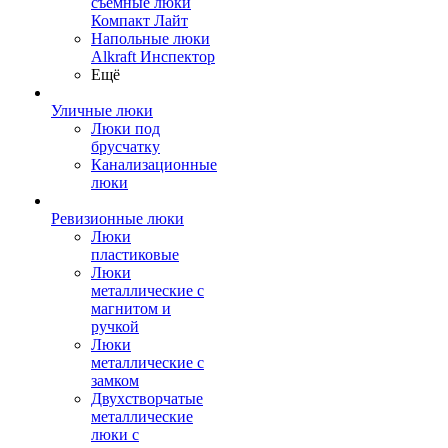
съемные люки
Компакт Лайт
Напольные люки
Alkraft Инспектор
Ещё
Уличные люки
Люки под
брусчатку
Канализационные
люки
Ревизионные люки
Люки
пластиковые
Люки
металлические с
магнитом и
ручкой
Люки
металлические с
замком
Двухстворчатые
металлические
люки с