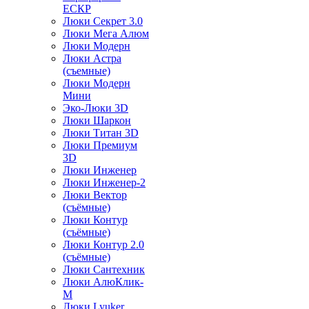
ЕСКР
Люки Секрет 3.0
Люки Мега Алюм
Люки Модерн
Люки Астра
(съемные)
Люки Модерн
Мини
Эко-Люки 3D
Люки Шаркон
Люки Титан 3D
Люки Премиум
3D
Люки Инженер
Люки Инженер-2
Люки Вектор
(съёмные)
Люки Контур
(съёмные)
Люки Контур 2.0
(съёмные)
Люки Сантехник
Люки АлюКлик-
М
Люки Lyuker