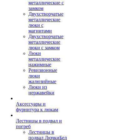
металлические с
замком
Двухстворчатые
металлические
люки с
магнитами
Двухстворчатые
металлические
люки с замком
Люки
металлические
нажимные
Ревизионные
люки
жалюзийные
Люки из
нержавейки
Аксессуары и
фурнитура к люкам
Лестницы в подвал и
погреб
Лестницы в
подвал ЛючкиБел