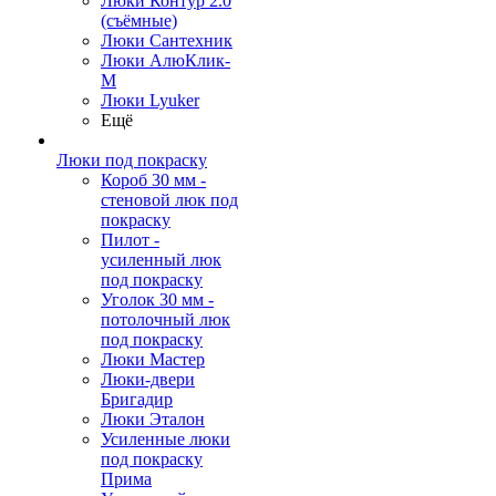
Люки Контур 2.0
(съёмные)
Люки Сантехник
Люки АлюКлик-
М
Люки Lyuker
Ещё
Люки под покраску
Короб 30 мм -
стеновой люк под
покраску
Пилот -
усиленный люк
под покраску
Уголок 30 мм -
потолочный люк
под покраску
Люки Мастер
Люки-двери
Бригадир
Люки Эталон
Усиленные люки
под покраску
Прима