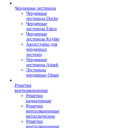
Чердачные лестницы
Чердачные
лестницы Docke
Чердачные
лестницы Fakro
Чердачные
лестницы Keylite
Аксессуары для
чердачных
лестниц
Чердачные
лестницы Astark
Лестницы
чердачные Oman
Решетки
вентиляционные
Решетки
радиаторные
Решетки
вентиляционные
металлические
Решетки
вентиляционные