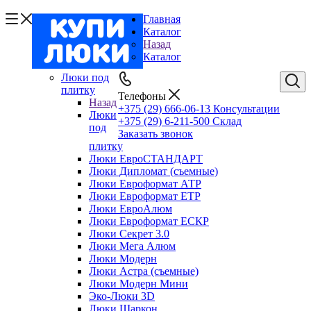
Главная
Каталог
Назад
Каталог
Люки под
плитку
Телефоны
Назад
+375 (29) 666-06-13
Консультации
Люки
+375 (29) 6-211-500
Склад
под
Заказать звонок
плитку
Люки ЕвроСТАНДАРТ
Люки Дипломат (съемные)
Люки Евроформат АТР
Люки Евроформат ЕТР
Люки ЕвроАлюм
Люки Евроформат ЕСКР
Люки Секрет 3.0
Люки Мега Алюм
Люки Модерн
Люки Астра (съемные)
Люки Модерн Мини
Эко-Люки 3D
Люки Шаркон