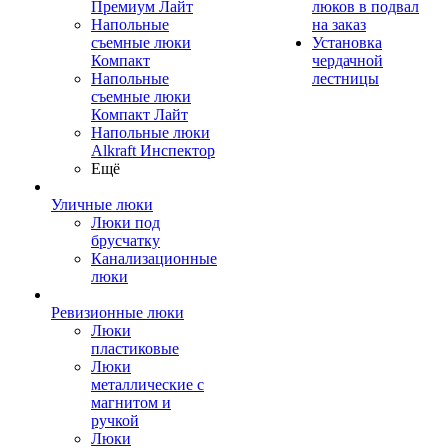
Премиум Лайт
люков в подвал
Напольные
на заказ
съемные люки
Установка
Компакт
чердачной
Напольные
лестницы
съемные люки
Компакт Лайт
Напольные люки
Alkraft Инспектор
Ещё
Уличные люки
Люки под
брусчатку
Канализационные
люки
Ревизионные люки
Люки
пластиковые
Люки
металлические с
магнитом и
ручкой
Люки