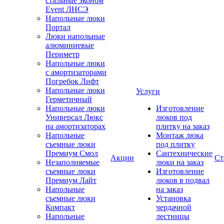
стальные эконом
Event ЛНСЭ
Напольные люки
Портал
Люки напольные
алюминиевые
Периметр
Напольные люки
с амортизаторами
Погребок Лифт
Напольные люки
Услуги
Герметичный
Напольные люки
Изготовление
Универсал Люкс
люков под
на амортизаторах
плитку на заказ
Напольные
Монтаж люка
съемные люки
под плитку
Премиум Смол
Сантехнические
Акции
Ст
Незаполняемые
люки на заказ
съемные люки
Изготовление
Премиум Лайт
люков в подвал
Напольные
на заказ
съемные люки
Установка
Компакт
чердачной
Напольные
лестницы