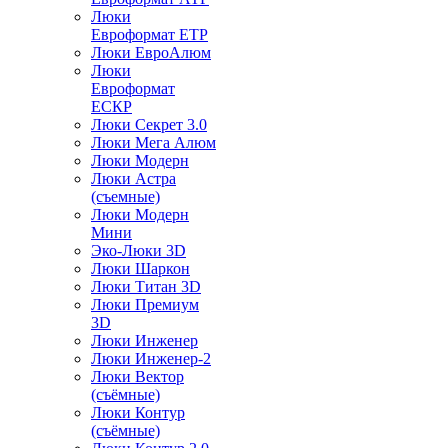
Люки
Евроформат ЕТР
Люки ЕвроАлюм
Люки
Евроформат
ЕСКР
Люки Секрет 3.0
Люки Мега Алюм
Люки Модерн
Люки Астра
(съемные)
Люки Модерн
Мини
Эко-Люки 3D
Люки Шаркон
Люки Титан 3D
Люки Премиум
3D
Люки Инженер
Люки Инженер-2
Люки Вектор
(съёмные)
Люки Контур
(съёмные)