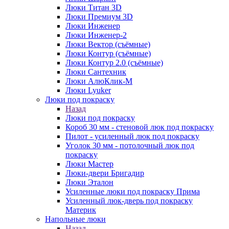
Люки Титан 3D
Люки Премиум 3D
Люки Инженер
Люки Инженер-2
Люки Вектор (съёмные)
Люки Контур (съёмные)
Люки Контур 2.0 (съёмные)
Люки Сантехник
Люки АлюКлик-М
Люки Lyuker
Люки под покраску
Назад
Люки под покраску
Короб 30 мм - стеновой люк под покраску
Пилот - усиленный люк под покраску
Уголок 30 мм - потолочный люк под
покраску
Люки Мастер
Люки-двери Бригадир
Люки Эталон
Усиленные люки под покраску Прима
Усиленный люк-дверь под покраску
Материк
Напольные люки
Назад