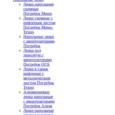
Люки напольные
съемные
Погребок Мини
Люки съемные с
рифленым листом
Погребок Мини-
Техно
Напольные люки
с амортизаторами
Погребок
Люки под
линолеум с
амортизаторами
Погребок ОСБ
Люки в гараж
рифленые с
металлическим
листом Погребок
Техно
Алюминиевые
люки напольные
с амортизаторами
Погребок Алюм
Люки напольные