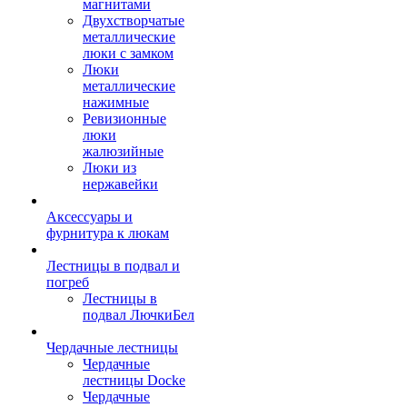
магнитами
Двухстворчатые
металлические
люки с замком
Люки
металлические
нажимные
Ревизионные
люки
жалюзийные
Люки из
нержавейки
Аксессуары и
фурнитура к люкам
Лестницы в подвал и
погреб
Лестницы в
подвал ЛючкиБел
Чердачные лестницы
Чердачные
лестницы Docke
Чердачные