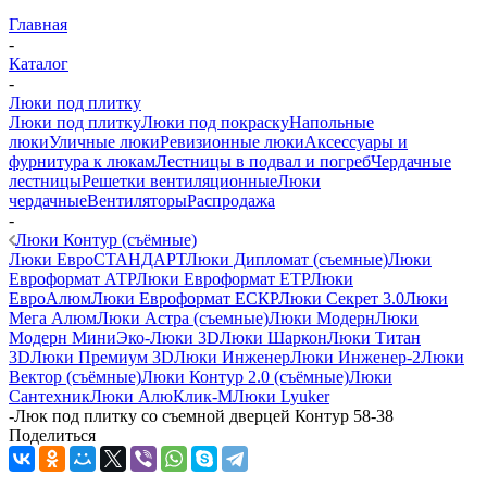
Главная
-
Каталог
-
Люки под плитку
Люки под плитку
Люки под покраску
Напольные
люки
Уличные люки
Ревизионные люки
Аксессуары и
фурнитура к люкам
Лестницы в подвал и погреб
Чердачные
лестницы
Решетки вентиляционные
Люки
чердачные
Вентиляторы
Распродажа
-
Люки Контур (съёмные)
Люки ЕвроСТАНДАРТ
Люки Дипломат (съемные)
Люки
Евроформат АТР
Люки Евроформат ЕТР
Люки
ЕвроАлюм
Люки Евроформат ЕСКР
Люки Секрет 3.0
Люки
Мега Алюм
Люки Астра (съемные)
Люки Модерн
Люки
Модерн Мини
Эко-Люки 3D
Люки Шаркон
Люки Титан
3D
Люки Премиум 3D
Люки Инженер
Люки Инженер-2
Люки
Вектор (съёмные)
Люки Контур 2.0 (съёмные)
Люки
Сантехник
Люки АлюКлик-М
Люки Lyuker
-
Люк под плитку со съемной дверцей Контур 58-38
Поделиться