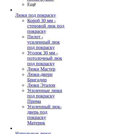
Ещё
Люки под покраску
Короб 30 мм -
стеновой люк под
покраску
Пилот -
усиленный люк
под покраску
Уголок 30 мм -
потолочный люк
под покраску
Люки Мастер
Люки-двери
Бригадир
Люки Эталон
Усиленные люки
под покраску
Прима
Усиленный люк-
дверь под
покраску
Материк
Напольные люки