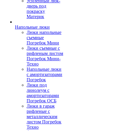
Усиленный люк-
дверь под
покраску
Материк
Напольные люки
Люки напольные
съемные
Погребок Мини
Люки съемные с
рифленым листом
Погребок Мини-
Техно
Напольные люки
с амортизаторами
Погребок
Люки под
линолеум с
амортизаторами
Погребок ОСБ
Люки в гараж
рифленые с
металлическим
листом Погребок
Техно