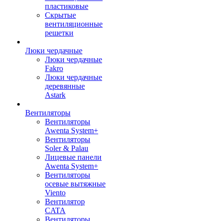
пластиковые
Скрытые
вентиляционные
решетки
Люки чердачные
Люки чердачные
Fakro
Люки чердачные
деревянные
Astark
Вентиляторы
Вентиляторы
Awenta System+
Вентиляторы
Soler & Palau
Лицевые панели
Awenta System+
Вентиляторы
осевые вытяжные
Viento
Вентилятор
CATA
Вентиляторы