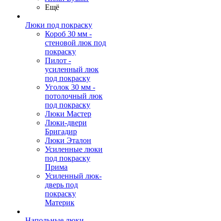
Ещё
Люки под покраску
Короб 30 мм -
стеновой люк под
покраску
Пилот -
усиленный люк
под покраску
Уголок 30 мм -
потолочный люк
под покраску
Люки Мастер
Люки-двери
Бригадир
Люки Эталон
Усиленные люки
под покраску
Прима
Усиленный люк-
дверь под
покраску
Материк
Напольные люки