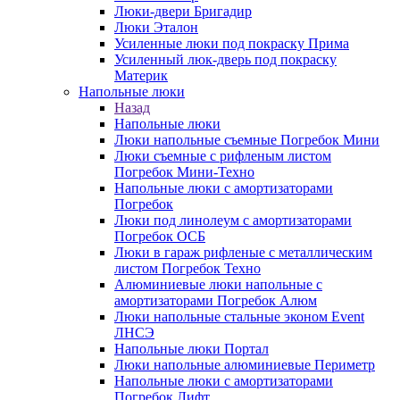
Люки-двери Бригадир
Люки Эталон
Усиленные люки под покраску Прима
Усиленный люк-дверь под покраску
Материк
Напольные люки
Назад
Напольные люки
Люки напольные съемные Погребок Мини
Люки съемные с рифленым листом
Погребок Мини-Техно
Напольные люки с амортизаторами
Погребок
Люки под линолеум с амортизаторами
Погребок ОСБ
Люки в гараж рифленые с металлическим
листом Погребок Техно
Алюминиевые люки напольные с
амортизаторами Погребок Алюм
Люки напольные стальные эконом Event
ЛНСЭ
Напольные люки Портал
Люки напольные алюминиевые Периметр
Напольные люки с амортизаторами
Погребок Лифт