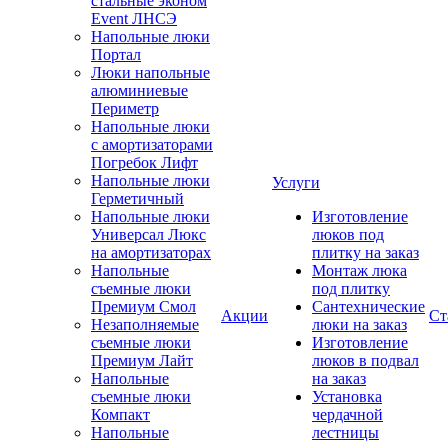
стальные эконом
Event ЛНСЭ
Напольные люки
Портал
Люки напольные
алюминиевые
Периметр
Напольные люки
с амортизаторами
Погребок Лифт
Напольные люки
Услуги
Герметичный
Напольные люки
Изготовление
Универсал Люкс
люков под
на амортизаторах
плитку на заказ
Напольные
Монтаж люка
съемные люки
под плитку
Премиум Смол
Сантехнические
Акции
Ст
Незаполняемые
люки на заказ
съемные люки
Изготовление
Премиум Лайт
люков в подвал
Напольные
на заказ
съемные люки
Установка
Компакт
чердачной
Напольные
лестницы