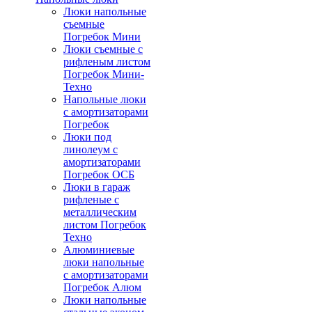
Люки напольные
съемные
Погребок Мини
Люки съемные с
рифленым листом
Погребок Мини-
Техно
Напольные люки
с амортизаторами
Погребок
Люки под
линолеум с
амортизаторами
Погребок ОСБ
Люки в гараж
рифленые с
металлическим
листом Погребок
Техно
Алюминиевые
люки напольные
с амортизаторами
Погребок Алюм
Люки напольные