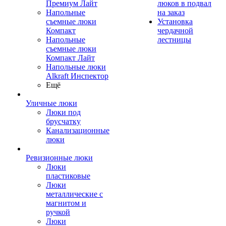
Премиум Лайт
люков в подвал
Напольные
на заказ
съемные люки
Установка
Компакт
чердачной
Напольные
лестницы
съемные люки
Компакт Лайт
Напольные люки
Alkraft Инспектор
Ещё
Уличные люки
Люки под
брусчатку
Канализационные
люки
Ревизионные люки
Люки
пластиковые
Люки
металлические с
магнитом и
ручкой
Люки