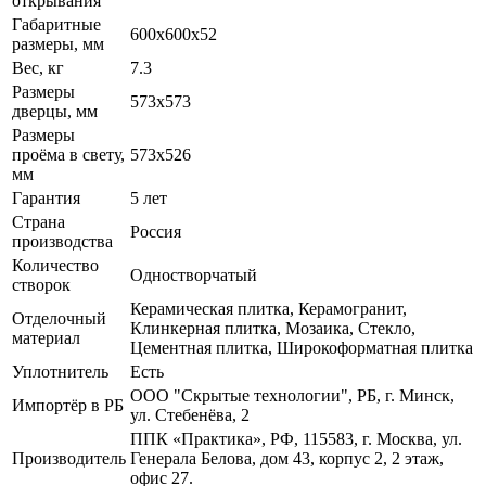
открывания
Габаритные
600x600x52
размеры, мм
Вес, кг
7.3
Размеры
573x573
дверцы, мм
Размеры
проёма в свету,
573x526
мм
Гарантия
5 лет
Страна
Россия
производства
Количество
Одностворчатый
створок
Керамическая плитка, Керамогранит,
Отделочный
Клинкерная плитка, Мозаика, Стекло,
материал
Цементная плитка, Широкоформатная плитка
Уплотнитель
Есть
ООО "Скрытые технологии", РБ, г. Минск,
Импортёр в РБ
ул. Стебенёва, 2
ППК «Практика», РФ, 115583, г. Москва, ул.
Производитель
Генерала Белова, дом 43, корпус 2, 2 этаж,
офис 27.