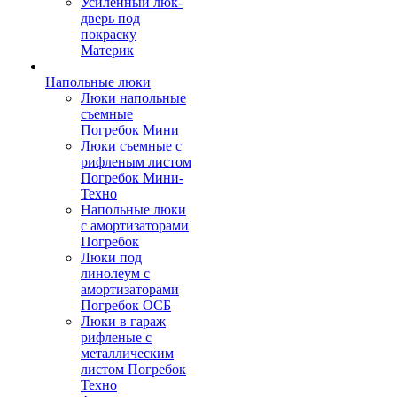
Усиленный люк-
дверь под
покраску
Материк
Напольные люки
Люки напольные
съемные
Погребок Мини
Люки съемные с
рифленым листом
Погребок Мини-
Техно
Напольные люки
с амортизаторами
Погребок
Люки под
линолеум с
амортизаторами
Погребок ОСБ
Люки в гараж
рифленые с
металлическим
листом Погребок
Техно