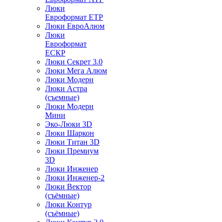
Люки
Евроформат ЕТР
Люки ЕвроАлюм
Люки
Евроформат
ЕСКР
Люки Секрет 3.0
Люки Мега Алюм
Люки Модерн
Люки Астра
(съемные)
Люки Модерн
Мини
Эко-Люки 3D
Люки Шаркон
Люки Титан 3D
Люки Премиум
3D
Люки Инженер
Люки Инженер-2
Люки Вектор
(съёмные)
Люки Контур
(съёмные)