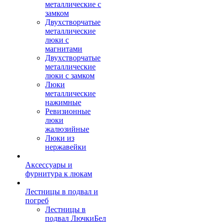
металлические с
замком
Двухстворчатые
металлические
люки с
магнитами
Двухстворчатые
металлические
люки с замком
Люки
металлические
нажимные
Ревизионные
люки
жалюзийные
Люки из
нержавейки
Аксессуары и
фурнитура к люкам
Лестницы в подвал и
погреб
Лестницы в
подвал ЛючкиБел