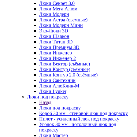
Люки Секрет 3.0
Люки Мега Алюм
Люки Модерн
Люки Астра (съемные)
Люки Модерн Мини
Эко-Люки 3D
Люки Шаркон
Люки Титан 3D
Люки Премиум 3D
Люки Инженер
Люки Инженер-2
Люки Вектор (съёмные)
Люки Контур (съёмные)
Люки Контур 2.0 (съёмные)
Люки Сантехник
Люки АлюКлик-М
Люки Lyuker
Люки под покраску
Назад
Люки под покраску
Короб 30 мм - стеновой люк под покраску
Пилот - усиленный люк под покраску
Уголок 30 мм - потолочный люк под
покраску
Люки Мастер