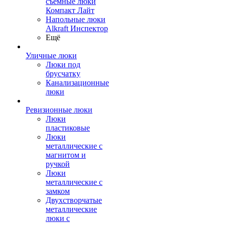
съемные люки
Компакт Лайт
Напольные люки
Alkraft Инспектор
Ещё
Уличные люки
Люки под
брусчатку
Канализационные
люки
Ревизионные люки
Люки
пластиковые
Люки
металлические с
магнитом и
ручкой
Люки
металлические с
замком
Двухстворчатые
металлические
люки с