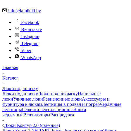
info@kupiluki.by
Facebook
Вконтакте
Instagram
Telegram
Viber
WhatsApp
Главная
-
Каталог
-
Люки под плитку
Люки под плитку
Люки под покраску
Напольные
люки
Уличные люки
Ревизионные люки
Аксессуары и
фурнитура к люкам
Лестницы в подвал и погреб
Чердачные
лестницы
Решетки вентиляционные
Люки
чердачные
Вентиляторы
Распродажа
-
Люки Контур 2.0 (съёмные)
Люки ЕвроСТАНДАРТ
Люки Дипломат (съемные)
Люки