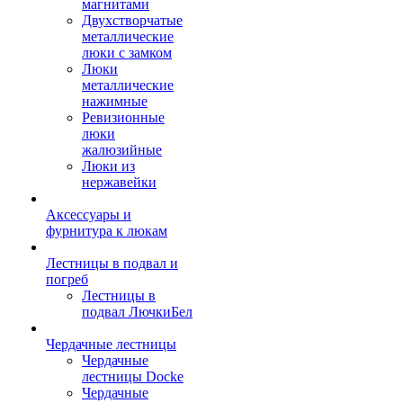
магнитами
Двухстворчатые
металлические
люки с замком
Люки
металлические
нажимные
Ревизионные
люки
жалюзийные
Люки из
нержавейки
Аксессуары и
фурнитура к люкам
Лестницы в подвал и
погреб
Лестницы в
подвал ЛючкиБел
Чердачные лестницы
Чердачные
лестницы Docke
Чердачные