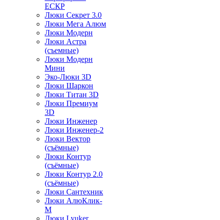
ЕСКР
Люки Секрет 3.0
Люки Мега Алюм
Люки Модерн
Люки Астра
(съемные)
Люки Модерн
Мини
Эко-Люки 3D
Люки Шаркон
Люки Титан 3D
Люки Премиум
3D
Люки Инженер
Люки Инженер-2
Люки Вектор
(съёмные)
Люки Контур
(съёмные)
Люки Контур 2.0
(съёмные)
Люки Сантехник
Люки АлюКлик-
М
Люки Lyuker