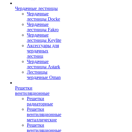
Чердачные лестницы
Чердачные
лестницы Docke
Чердачные
лестницы Fakro
Чердачные
лестницы Keylite
Аксессуары для
чердачных
лестниц
Чердачные
лестницы Astark
Лестницы
чердачные Oman
Решетки
вентиляционные
Решетки
радиаторные
Решетки
вентиляционные
металлические
Решетки
вентиляционные