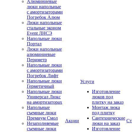
Алюминиевые
люки напольные
с амортизаторами
Погребок Алюм
Люки напольные
стальные эконом
Event ЛНСЭ
Напольные люки
Портал
Люки напольные
алюминиевые
Периметр
Напольные люки
с амортизаторами
Погребок Лифт
Напольные люки
Услуги
Герметичный
Напольные люки
Изготовление
Универсал Люкс
люков под
на амортизаторах
плитку на заказ
Напольные
Монтаж люка
съемные люки
под плитку
Премиум Смол
Сантехнические
Акции
Ст
Незаполняемые
люки на заказ
съемные люки
Изготовление