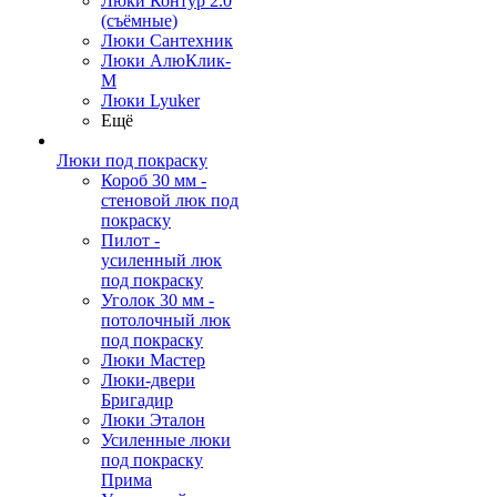
Люки Контур 2.0
(съёмные)
Люки Сантехник
Люки АлюКлик-
М
Люки Lyuker
Ещё
Люки под покраску
Короб 30 мм -
стеновой люк под
покраску
Пилот -
усиленный люк
под покраску
Уголок 30 мм -
потолочный люк
под покраску
Люки Мастер
Люки-двери
Бригадир
Люки Эталон
Усиленные люки
под покраску
Прима