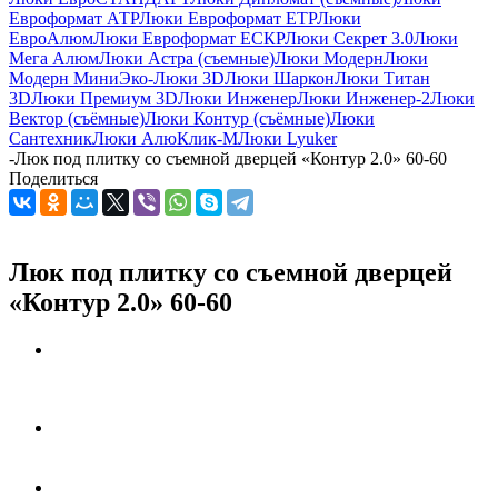
Евроформат АТР
Люки Евроформат ЕТР
Люки
ЕвроАлюм
Люки Евроформат ЕСКР
Люки Секрет 3.0
Люки
Мега Алюм
Люки Астра (съемные)
Люки Модерн
Люки
Модерн Мини
Эко-Люки 3D
Люки Шаркон
Люки Титан
3D
Люки Премиум 3D
Люки Инженер
Люки Инженер-2
Люки
Вектор (съёмные)
Люки Контур (съёмные)
Люки
Сантехник
Люки АлюКлик-М
Люки Lyuker
-
Люк под плитку со съемной дверцей «Контур 2.0» 60-60
Поделиться
Люк под плитку со съемной дверцей
«Контур 2.0» 60-60