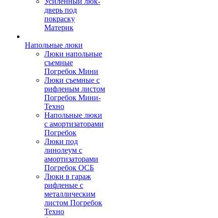
Усиленный люк-
дверь под
покраску
Материк
Напольные люки
Люки напольные
съемные
Погребок Мини
Люки съемные с
рифленым листом
Погребок Мини-
Техно
Напольные люки
с амортизаторами
Погребок
Люки под
линолеум с
амортизаторами
Погребок ОСБ
Люки в гараж
рифленые с
металлическим
листом Погребок
Техно