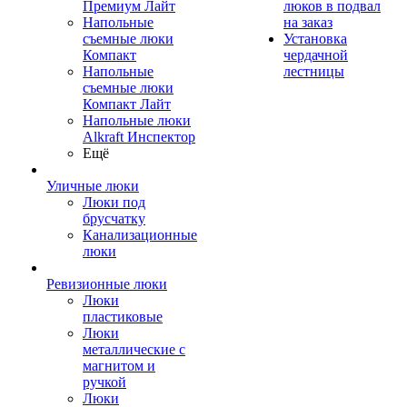
Премиум Лайт
люков в подвал
Напольные
на заказ
съемные люки
Установка
Компакт
чердачной
Напольные
лестницы
съемные люки
Компакт Лайт
Напольные люки
Alkraft Инспектор
Ещё
Уличные люки
Люки под
брусчатку
Канализационные
люки
Ревизионные люки
Люки
пластиковые
Люки
металлические с
магнитом и
ручкой
Люки