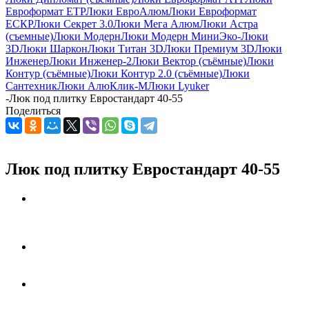
Евроформат ЕТР
Люки ЕвроАлюм
Люки Евроформат
ЕСКР
Люки Секрет 3.0
Люки Мега Алюм
Люки Астра
(съемные)
Люки Модерн
Люки Модерн Мини
Эко-Люки
3D
Люки Шаркон
Люки Титан 3D
Люки Премиум 3D
Люки
Инженер
Люки Инженер-2
Люки Вектор (съёмные)
Люки
Контур (съёмные)
Люки Контур 2.0 (съёмные)
Люки
Сантехник
Люки АлюКлик-М
Люки Lyuker
-
Люк под плитку Евростандарт 40-55
Поделиться
Люк под плитку Евростандарт 40-55