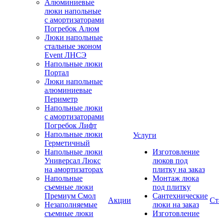
Алюминиевые
люки напольные
с амортизаторами
Погребок Алюм
Люки напольные
стальные эконом
Event ЛНСЭ
Напольные люки
Портал
Люки напольные
алюминиевые
Периметр
Напольные люки
с амортизаторами
Погребок Лифт
Напольные люки
Услуги
Герметичный
Напольные люки
Изготовление
Универсал Люкс
люков под
на амортизаторах
плитку на заказ
Напольные
Монтаж люка
съемные люки
под плитку
Премиум Смол
Сантехнические
Акции
Ст
Незаполняемые
люки на заказ
съемные люки
Изготовление