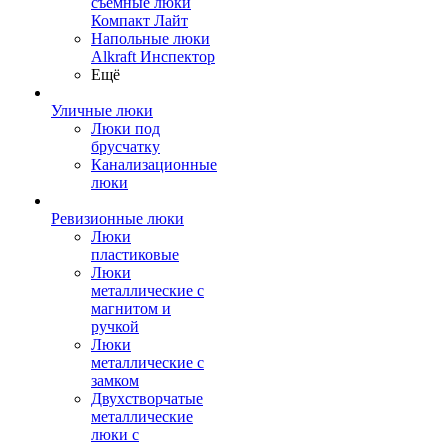
съемные люки
Компакт Лайт
Напольные люки
Alkraft Инспектор
Ещё
Уличные люки
Люки под
брусчатку
Канализационные
люки
Ревизионные люки
Люки
пластиковые
Люки
металлические с
магнитом и
ручкой
Люки
металлические с
замком
Двухстворчатые
металлические
люки с