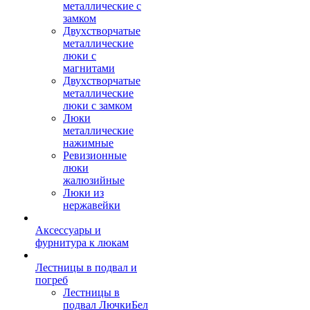
металлические с
замком
Двухстворчатые
металлические
люки с
магнитами
Двухстворчатые
металлические
люки с замком
Люки
металлические
нажимные
Ревизионные
люки
жалюзийные
Люки из
нержавейки
Аксессуары и
фурнитура к люкам
Лестницы в подвал и
погреб
Лестницы в
подвал ЛючкиБел