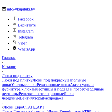
info@kupiluki.by
Facebook
Вконтакте
Instagram
Telegram
Viber
WhatsApp
Главная
-
Каталог
-
Люки под плитку
Люки под плитку
Люки под покраску
Напольные
люки
Уличные люки
Ревизионные люки
Аксессуары и
фурнитура к люкам
Лестницы в подвал и погреб
Чердачные
лестницы
Решетки вентиляционные
Люки
чердачные
Вентиляторы
Распродажа
-
Люки ЕвроСТАНДАРТ
Люки Дипломат (съемные)
Люки Евроформат АТР
Люки