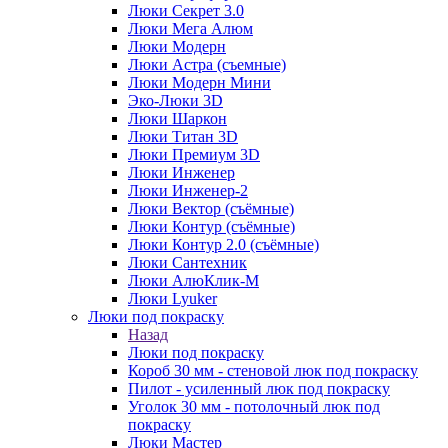
Люки Секрет 3.0
Люки Мега Алюм
Люки Модерн
Люки Астра (съемные)
Люки Модерн Мини
Эко-Люки 3D
Люки Шаркон
Люки Титан 3D
Люки Премиум 3D
Люки Инженер
Люки Инженер-2
Люки Вектор (съёмные)
Люки Контур (съёмные)
Люки Контур 2.0 (съёмные)
Люки Сантехник
Люки АлюКлик-М
Люки Lyuker
Люки под покраску
Назад
Люки под покраску
Короб 30 мм - стеновой люк под покраску
Пилот - усиленный люк под покраску
Уголок 30 мм - потолочный люк под
покраску
Люки Мастер