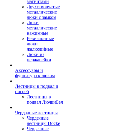
магнитами
Двухстворчатые
металлические
люки с замком
Люки
металлические
нажимные
Ревизионные
люки
жалюзийные
Люки из
нержавейки
Аксессуары и
фурнитура к люкам
Лестницы в подвал и
погреб
Лестницы в
подвал ЛючкиБел
Чердачные лестницы
Чердачные
лестницы Docke
Чердачные