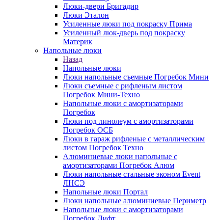
Люки-двери Бригадир
Люки Эталон
Усиленные люки под покраску Прима
Усиленный люк-дверь под покраску
Материк
Напольные люки
Назад
Напольные люки
Люки напольные съемные Погребок Мини
Люки съемные с рифленым листом
Погребок Мини-Техно
Напольные люки с амортизаторами
Погребок
Люки под линолеум с амортизаторами
Погребок ОСБ
Люки в гараж рифленые с металлическим
листом Погребок Техно
Алюминиевые люки напольные с
амортизаторами Погребок Алюм
Люки напольные стальные эконом Event
ЛНСЭ
Напольные люки Портал
Люки напольные алюминиевые Периметр
Напольные люки с амортизаторами
Погребок Лифт