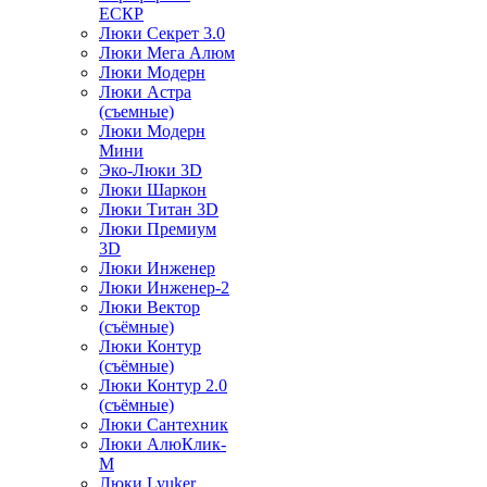
ЕСКР
Люки Секрет 3.0
Люки Мега Алюм
Люки Модерн
Люки Астра
(съемные)
Люки Модерн
Мини
Эко-Люки 3D
Люки Шаркон
Люки Титан 3D
Люки Премиум
3D
Люки Инженер
Люки Инженер-2
Люки Вектор
(съёмные)
Люки Контур
(съёмные)
Люки Контур 2.0
(съёмные)
Люки Сантехник
Люки АлюКлик-
М
Люки Lyuker