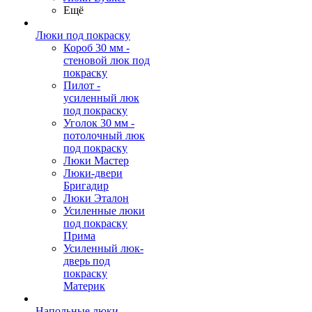
Ещё
Люки под покраску
Короб 30 мм -
стеновой люк под
покраску
Пилот -
усиленный люк
под покраску
Уголок 30 мм -
потолочный люк
под покраску
Люки Мастер
Люки-двери
Бригадир
Люки Эталон
Усиленные люки
под покраску
Прима
Усиленный люк-
дверь под
покраску
Материк
Напольные люки