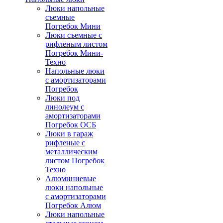
Люки напольные
съемные
Погребок Мини
Люки съемные с
рифленым листом
Погребок Мини-
Техно
Напольные люки
с амортизаторами
Погребок
Люки под
линолеум с
амортизаторами
Погребок ОСБ
Люки в гараж
рифленые с
металлическим
листом Погребок
Техно
Алюминиевые
люки напольные
с амортизаторами
Погребок Алюм
Люки напольные