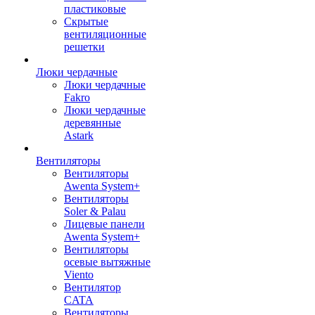
пластиковые
Скрытые
вентиляционные
решетки
Люки чердачные
Люки чердачные
Fakro
Люки чердачные
деревянные
Astark
Вентиляторы
Вентиляторы
Awenta System+
Вентиляторы
Soler & Palau
Лицевые панели
Awenta System+
Вентиляторы
осевые вытяжные
Viento
Вентилятор
CATA
Вентиляторы