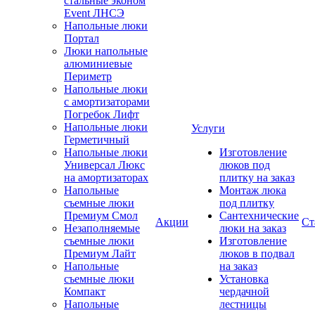
стальные эконом
Event ЛНСЭ
Напольные люки
Портал
Люки напольные
алюминиевые
Периметр
Напольные люки
с амортизаторами
Погребок Лифт
Напольные люки
Услуги
Герметичный
Напольные люки
Изготовление
Универсал Люкс
люков под
на амортизаторах
плитку на заказ
Напольные
Монтаж люка
съемные люки
под плитку
Премиум Смол
Сантехнические
Акции
Ст
Незаполняемые
люки на заказ
съемные люки
Изготовление
Премиум Лайт
люков в подвал
Напольные
на заказ
съемные люки
Установка
Компакт
чердачной
Напольные
лестницы