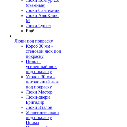
Люки Контур 2.0
(съёмные)
Люки Сантехник
Люки АлюКлик-
М
Люки Lyuker
Ещё
Люки под покраску
Короб 30 мм -
стеновой люк под
покраску
Пилот -
усиленный люк
под покраску
Уголок 30 мм -
потолочный люк
под покраску
Люки Мастер
Люки-двери
Бригадир
Люки Эталон
Усиленные люки
под покраску
Прима