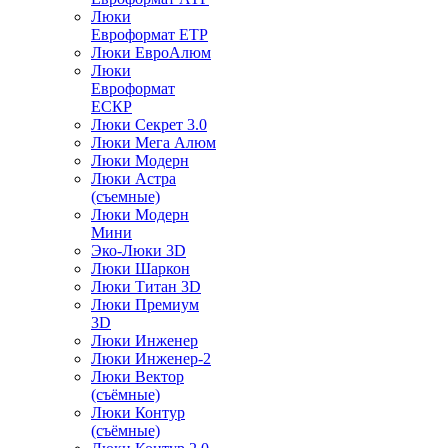
Люки
Евроформат ЕТР
Люки ЕвроАлюм
Люки
Евроформат
ЕСКР
Люки Секрет 3.0
Люки Мега Алюм
Люки Модерн
Люки Астра
(съемные)
Люки Модерн
Мини
Эко-Люки 3D
Люки Шаркон
Люки Титан 3D
Люки Премиум
3D
Люки Инженер
Люки Инженер-2
Люки Вектор
(съёмные)
Люки Контур
(съёмные)