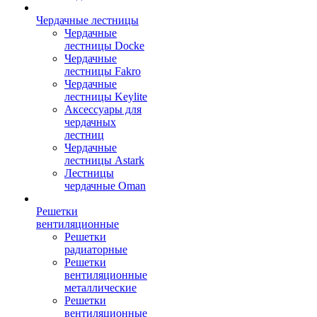
Чердачные лестницы
Чердачные
лестницы Docke
Чердачные
лестницы Fakro
Чердачные
лестницы Keylite
Аксессуары для
чердачных
лестниц
Чердачные
лестницы Astark
Лестницы
чердачные Oman
Решетки
вентиляционные
Решетки
радиаторные
Решетки
вентиляционные
металлические
Решетки
вентиляционные