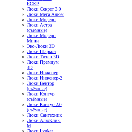
ЕСКР
Люки Секрет 3.0
Люки Мега Алюм
Люки Модерн
Люки Астра
(съемные)
Люки Модерн
Мини
Эко-Люки 3D
Люки Шаркон
Люки Титан 3D
Люки Премиум
3D
Люки Инженер
Люки Инженер-2
Люки Вектор
(съёмные)
Люки Контур
(съёмные)
Люки Контур 2.0
(съёмные)
Люки Сантехник
Люки АлюКлик-
М
Люки Lyuker