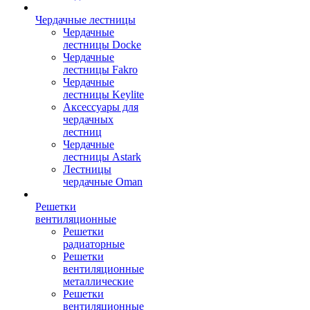
Чердачные лестницы
Чердачные
лестницы Docke
Чердачные
лестницы Fakro
Чердачные
лестницы Keylite
Аксессуары для
чердачных
лестниц
Чердачные
лестницы Astark
Лестницы
чердачные Oman
Решетки
вентиляционные
Решетки
радиаторные
Решетки
вентиляционные
металлические
Решетки
вентиляционные