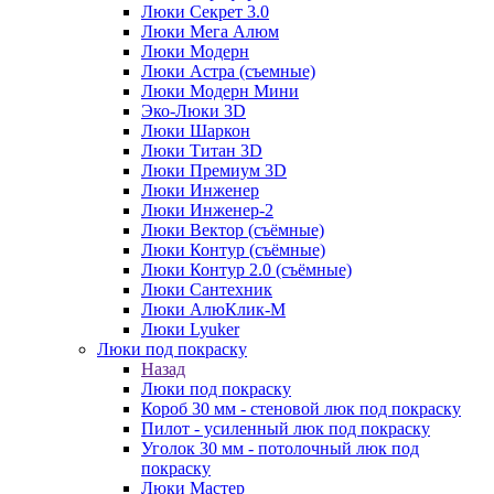
Люки Секрет 3.0
Люки Мега Алюм
Люки Модерн
Люки Астра (съемные)
Люки Модерн Мини
Эко-Люки 3D
Люки Шаркон
Люки Титан 3D
Люки Премиум 3D
Люки Инженер
Люки Инженер-2
Люки Вектор (съёмные)
Люки Контур (съёмные)
Люки Контур 2.0 (съёмные)
Люки Сантехник
Люки АлюКлик-М
Люки Lyuker
Люки под покраску
Назад
Люки под покраску
Короб 30 мм - стеновой люк под покраску
Пилот - усиленный люк под покраску
Уголок 30 мм - потолочный люк под
покраску
Люки Мастер