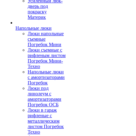
Усиленный люк-
дверь под
покраску
Материк
Напольные люки
Люки напольные
съемные
Погребок Мини
Люки съемные с
рифленым листом
Погребок Мини-
Техно
Напольные люки
с амортизаторами
Погребок
Люки под
линолеум с
амортизаторами
Погребок ОСБ
Люки в гараж
рифленые с
металлическим
листом Погребок
Техно