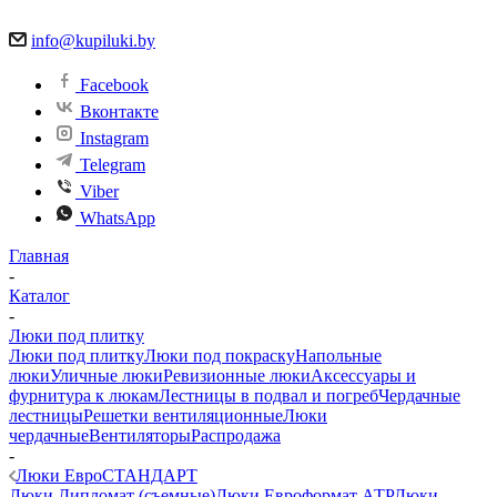
info@kupiluki.by
Facebook
Вконтакте
Instagram
Telegram
Viber
WhatsApp
Главная
-
Каталог
-
Люки под плитку
Люки под плитку
Люки под покраску
Напольные
люки
Уличные люки
Ревизионные люки
Аксессуары и
фурнитура к люкам
Лестницы в подвал и погреб
Чердачные
лестницы
Решетки вентиляционные
Люки
чердачные
Вентиляторы
Распродажа
-
Люки ЕвроСТАНДАРТ
Люки Дипломат (съемные)
Люки Евроформат АТР
Люки