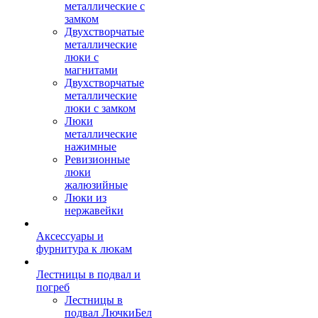
металлические с
замком
Двухстворчатые
металлические
люки с
магнитами
Двухстворчатые
металлические
люки с замком
Люки
металлические
нажимные
Ревизионные
люки
жалюзийные
Люки из
нержавейки
Аксессуары и
фурнитура к люкам
Лестницы в подвал и
погреб
Лестницы в
подвал ЛючкиБел