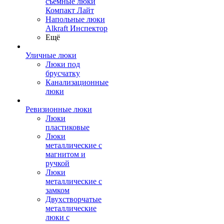
съемные люки
Компакт Лайт
Напольные люки
Alkraft Инспектор
Ещё
Уличные люки
Люки под
брусчатку
Канализационные
люки
Ревизионные люки
Люки
пластиковые
Люки
металлические с
магнитом и
ручкой
Люки
металлические с
замком
Двухстворчатые
металлические
люки с