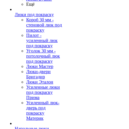
Ещё
Люки под покраску
Короб 30 мм -
стеновой люк под
покраску
Пилот -
усиленный люк
под покраску
Уголок 30 мм -
потолочный люк
под покраску
Люки Мастер
Люки-двери
Бригадир
Люки Эталон
Усиленные люки
под покраску
Прима
Усиленный люк-
дверь под
покраску
Материк
Напольные люки