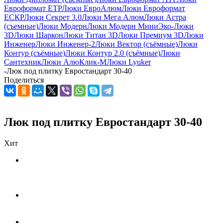
Евроформат ЕТР
Люки ЕвроАлюм
Люки Евроформат
ЕСКР
Люки Секрет 3.0
Люки Мега Алюм
Люки Астра
(съемные)
Люки Модерн
Люки Модерн Мини
Эко-Люки
3D
Люки Шаркон
Люки Титан 3D
Люки Премиум 3D
Люки
Инженер
Люки Инженер-2
Люки Вектор (съёмные)
Люки
Контур (съёмные)
Люки Контур 2.0 (съёмные)
Люки
Сантехник
Люки АлюКлик-М
Люки Lyuker
-
Люк под плитку Евростандарт 30-40
Поделиться
Люк под плитку Евростандарт 30-40
Хит