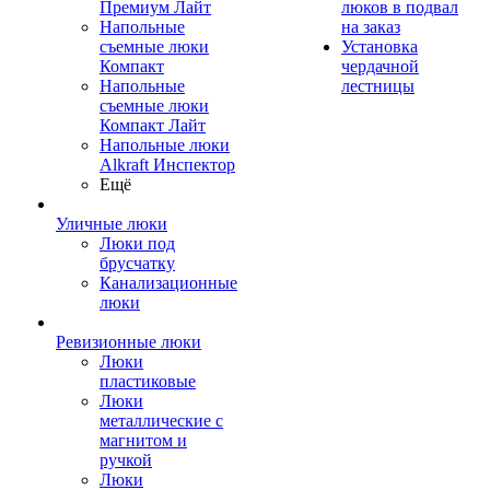
Премиум Лайт
люков в подвал
Напольные
на заказ
съемные люки
Установка
Компакт
чердачной
Напольные
лестницы
съемные люки
Компакт Лайт
Напольные люки
Alkraft Инспектор
Ещё
Уличные люки
Люки под
брусчатку
Канализационные
люки
Ревизионные люки
Люки
пластиковые
Люки
металлические с
магнитом и
ручкой
Люки