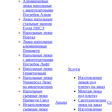
Алюминиевые
люки напольные
с амортизаторами
Погребок Алюм
Люки напольные
стальные эконом
Event ЛНСЭ
Напольные люки
Портал
Люки напольные
алюминиевые
Периметр
Напольные люки
с амортизаторами
Погребок Лифт
Напольные люки
Услуги
Герметичный
Напольные люки
Изготовление
Универсал Люкс
люков под
на амортизаторах
плитку на заказ
Напольные
Монтаж люка
съемные люки
под плитку
Премиум Смол
Сантехнические
Акции
Ст
Незаполняемые
люки на заказ
съемные люки
Изготовление