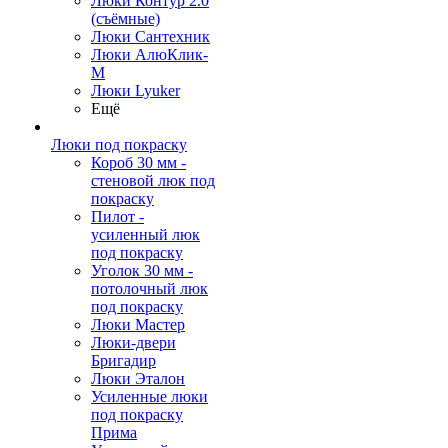
Люки Контур 2.0
(съёмные)
Люки Сантехник
Люки АлюКлик-
М
Люки Lyuker
Ещё
Люки под покраску
Короб 30 мм -
стеновой люк под
покраску
Пилот -
усиленный люк
под покраску
Уголок 30 мм -
потолочный люк
под покраску
Люки Мастер
Люки-двери
Бригадир
Люки Эталон
Усиленные люки
под покраску
Прима