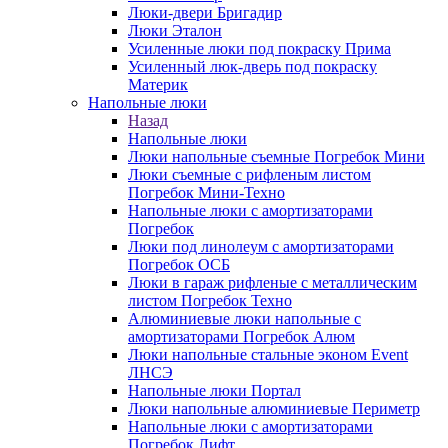
Люки-двери Бригадир
Люки Эталон
Усиленные люки под покраску Прима
Усиленный люк-дверь под покраску
Материк
Напольные люки
Назад
Напольные люки
Люки напольные съемные Погребок Мини
Люки съемные с рифленым листом
Погребок Мини-Техно
Напольные люки с амортизаторами
Погребок
Люки под линолеум с амортизаторами
Погребок ОСБ
Люки в гараж рифленые с металлическим
листом Погребок Техно
Алюминиевые люки напольные с
амортизаторами Погребок Алюм
Люки напольные стальные эконом Event
ЛНСЭ
Напольные люки Портал
Люки напольные алюминиевые Периметр
Напольные люки с амортизаторами
Погребок Лифт