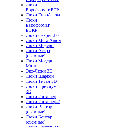
Люки
Евроформат ЕТР
Люки ЕвроАлюм
Люки
Евроформат
ЕСКР
Люки Секрет 3.0
Люки Мега Алюм
Люки Модерн
Люки Астра
(съемные)
Люки Модерн
Мини
Эко-Люки 3D
Люки Шаркон
Люки Титан 3D
Люки Премиум
3D
Люки Инженер
Люки Инженер-2
Люки Вектор
(съёмные)
Люки Контур
(съёмные)