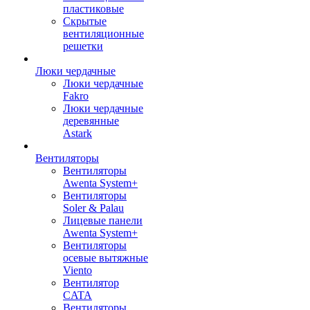
пластиковые
Скрытые
вентиляционные
решетки
Люки чердачные
Люки чердачные
Fakro
Люки чердачные
деревянные
Astark
Вентиляторы
Вентиляторы
Awenta System+
Вентиляторы
Soler & Palau
Лицевые панели
Awenta System+
Вентиляторы
осевые вытяжные
Viento
Вентилятор
CATA
Вентиляторы