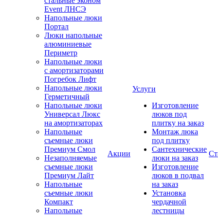
стальные эконом
Event ЛНСЭ
Напольные люки
Портал
Люки напольные
алюминиевые
Периметр
Напольные люки
с амортизаторами
Погребок Лифт
Напольные люки
Услуги
Герметичный
Напольные люки
Изготовление
Универсал Люкс
люков под
на амортизаторах
плитку на заказ
Напольные
Монтаж люка
съемные люки
под плитку
Премиум Смол
Сантехнические
Акции
Ст
Незаполняемые
люки на заказ
съемные люки
Изготовление
Премиум Лайт
люков в подвал
Напольные
на заказ
съемные люки
Установка
Компакт
чердачной
Напольные
лестницы