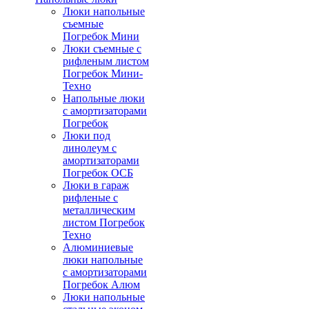
Люки напольные
съемные
Погребок Мини
Люки съемные с
рифленым листом
Погребок Мини-
Техно
Напольные люки
с амортизаторами
Погребок
Люки под
линолеум с
амортизаторами
Погребок ОСБ
Люки в гараж
рифленые с
металлическим
листом Погребок
Техно
Алюминиевые
люки напольные
с амортизаторами
Погребок Алюм
Люки напольные