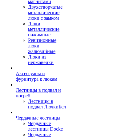
магнитами
Двухстворчатые
металлические
люки с замком
Люки
металлические
нажимные
Ревизионные
люки
жалюзийные
Люки из
нержавейки
Аксессуары и
фурнитура к люкам
Лестницы в подвал и
погреб
Лестницы в
подвал ЛючкиБел
Чердачные лестницы
Чердачные
лестницы Docke
Чердачные