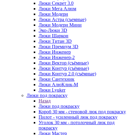
Люки Секрет 3.0
Люки Мега Алюм
Люки Модерн
Люки Астра (съемные)
Люки Модерн Мини
Эко-Люки 3D
Люки Шаркон
Люки Титан 3D
Люки Премиум 3D
Люки Инженер
Люки Инженер-2
Люки Вектор (съёмные)
Люки Контур (съёмные)
Люки Контур 2.0 (съёмные)
Люки Сантехник
Люки АлюКлик-М
Люки Lyuker
Люки под покраску
Назад
Люки под покраску
Короб 30 мм - стеновой люк под покраску
Пилот - усиленный люк под покраску
Уголок 30 мм - потолочный люк под
покраску
Люки Мастер