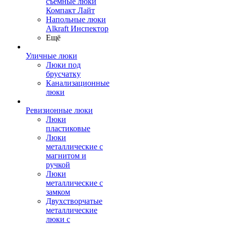
съемные люки
Компакт Лайт
Напольные люки
Alkraft Инспектор
Ещё
Уличные люки
Люки под
брусчатку
Канализационные
люки
Ревизионные люки
Люки
пластиковые
Люки
металлические с
магнитом и
ручкой
Люки
металлические с
замком
Двухстворчатые
металлические
люки с