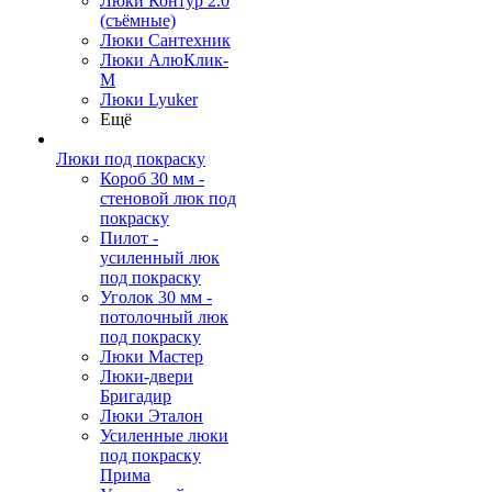
Люки Контур 2.0
(съёмные)
Люки Сантехник
Люки АлюКлик-
М
Люки Lyuker
Ещё
Люки под покраску
Короб 30 мм -
стеновой люк под
покраску
Пилот -
усиленный люк
под покраску
Уголок 30 мм -
потолочный люк
под покраску
Люки Мастер
Люки-двери
Бригадир
Люки Эталон
Усиленные люки
под покраску
Прима