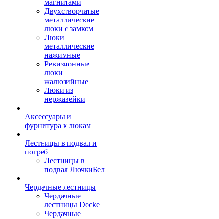
магнитами
Двухстворчатые
металлические
люки с замком
Люки
металлические
нажимные
Ревизионные
люки
жалюзийные
Люки из
нержавейки
Аксессуары и
фурнитура к люкам
Лестницы в подвал и
погреб
Лестницы в
подвал ЛючкиБел
Чердачные лестницы
Чердачные
лестницы Docke
Чердачные