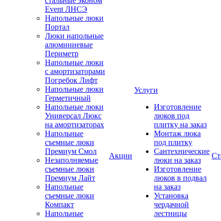
стальные эконом
Event ЛНСЭ
Напольные люки
Портал
Люки напольные
алюминиевые
Периметр
Напольные люки
с амортизаторами
Погребок Лифт
Напольные люки
Услуги
Герметичный
Напольные люки
Изготовление
Универсал Люкс
люков под
на амортизаторах
плитку на заказ
Напольные
Монтаж люка
съемные люки
под плитку
Премиум Смол
Сантехнические
Акции
Ст
Незаполняемые
люки на заказ
съемные люки
Изготовление
Премиум Лайт
люков в подвал
Напольные
на заказ
съемные люки
Установка
Компакт
чердачной
Напольные
лестницы