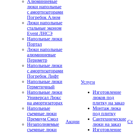
Алюминиевые
люки напольные
с амортизаторами
Погребок Алюм
Люки напольные
стальные эконом
Event ЛНСЭ
Напольные люки
Портал
Люки напольные
алюминиевые
Периметр
Напольные люки
с амортизаторами
Погребок Лифт
Напольные люки
Услуги
Герметичный
Напольные люки
Изготовление
Универсал Люкс
люков под
на амортизаторах
плитку на заказ
Напольные
Монтаж люка
съемные люки
под плитку
Премиум Смол
Сантехнические
Акции
Ст
Незаполняемые
люки на заказ
съемные люки
Изготовление