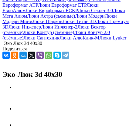
Евроформат АТР
Люки Евроформат ЕТР
Люки
ЕвроАлюм
Люки Евроформат ЕСКР
Люки Секрет 3.0
Люки
Мега Алюм
Люки Астра (съемные)
Люки Модерн
Люки
Модерн Мини
Люки Шаркон
Люки Титан 3D
Люки Премиум
3D
Люки Инженер
Люки Инженер-2
Люки Вектор
(съёмные)
Люки Контур (съёмные)
Люки Контур 2.0
(съёмные)
Люки Сантехник
Люки АлюКлик-М
Люки Lyuker
-
Эко-Люк 3d 40x30
Поделиться
Эко-Люк 3d 40x30