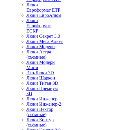
Люки
Евроформат ЕТР
Люки ЕвроАлюм
Люки
Евроформат
ЕСКР
Люки Секрет 3.0
Люки Мега Алюм
Люки Модерн
Люки Астра
(съемные)
Люки Модерн
Мини
Эко-Люки 3D
Люки Шаркон
Люки Титан 3D
Люки Премиум
3D
Люки Инженер
Люки Инженер-2
Люки Вектор
(съёмные)
Люки Контур
(съёмные)