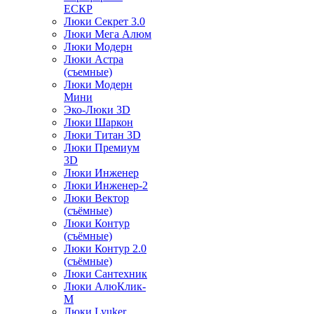
ЕСКР
Люки Секрет 3.0
Люки Мега Алюм
Люки Модерн
Люки Астра
(съемные)
Люки Модерн
Мини
Эко-Люки 3D
Люки Шаркон
Люки Титан 3D
Люки Премиум
3D
Люки Инженер
Люки Инженер-2
Люки Вектор
(съёмные)
Люки Контур
(съёмные)
Люки Контур 2.0
(съёмные)
Люки Сантехник
Люки АлюКлик-
М
Люки Lyuker