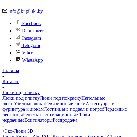
info@kupiluki.by
Facebook
Вконтакте
Instagram
Telegram
Viber
WhatsApp
Главная
-
Каталог
-
Люки под плитку
Люки под плитку
Люки под покраску
Напольные
люки
Уличные люки
Ревизионные люки
Аксессуары и
фурнитура к люкам
Лестницы в подвал и погреб
Чердачные
лестницы
Решетки вентиляционные
Люки
чердачные
Вентиляторы
Распродажа
-
Эко-Люки 3D
Люки ЕвроСТАНДАРТ
Люки Дипломат (съемные)
Люки