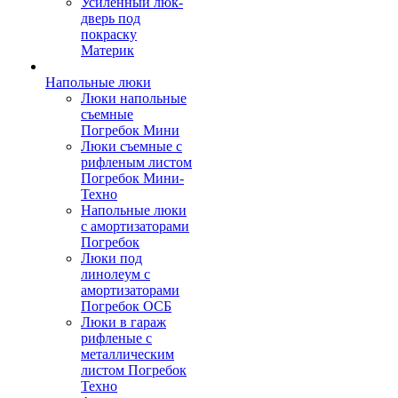
Усиленный люк-
дверь под
покраску
Материк
Напольные люки
Люки напольные
съемные
Погребок Мини
Люки съемные с
рифленым листом
Погребок Мини-
Техно
Напольные люки
с амортизаторами
Погребок
Люки под
линолеум с
амортизаторами
Погребок ОСБ
Люки в гараж
рифленые с
металлическим
листом Погребок
Техно