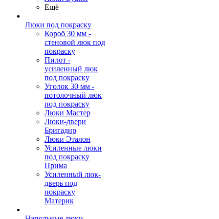
Ещё
Люки под покраску
Короб 30 мм -
стеновой люк под
покраску
Пилот -
усиленный люк
под покраску
Уголок 30 мм -
потолочный люк
под покраску
Люки Мастер
Люки-двери
Бригадир
Люки Эталон
Усиленные люки
под покраску
Прима
Усиленный люк-
дверь под
покраску
Материк
Напольные люки