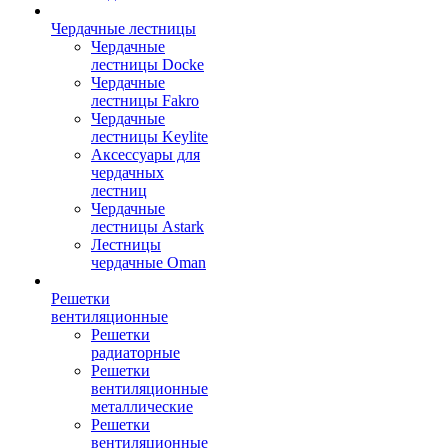
Чердачные лестницы
Чердачные
лестницы Docke
Чердачные
лестницы Fakro
Чердачные
лестницы Keylite
Аксессуары для
чердачных
лестниц
Чердачные
лестницы Astark
Лестницы
чердачные Oman
Решетки
вентиляционные
Решетки
радиаторные
Решетки
вентиляционные
металлические
Решетки
вентиляционные