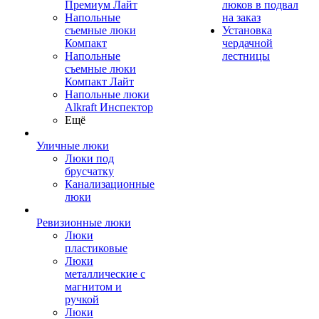
Премиум Лайт
люков в подвал
Напольные
на заказ
съемные люки
Установка
Компакт
чердачной
Напольные
лестницы
съемные люки
Компакт Лайт
Напольные люки
Alkraft Инспектор
Ещё
Уличные люки
Люки под
брусчатку
Канализационные
люки
Ревизионные люки
Люки
пластиковые
Люки
металлические с
магнитом и
ручкой
Люки