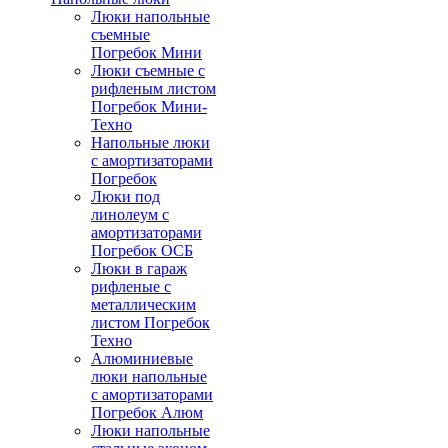
Люки напольные
съемные
Погребок Мини
Люки съемные с
рифленым листом
Погребок Мини-
Техно
Напольные люки
с амортизаторами
Погребок
Люки под
линолеум с
амортизаторами
Погребок ОСБ
Люки в гараж
рифленые с
металлическим
листом Погребок
Техно
Алюминиевые
люки напольные
с амортизаторами
Погребок Алюм
Люки напольные