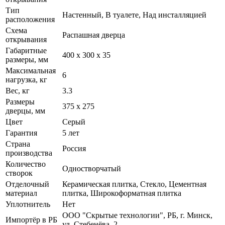
Тип
Настенный, В туалете, Над инсталляцией
расположения
Схема
Распашная дверца
открывания
Габаритные
400 x 300 x 35
размеры, мм
Максимальная
6
нагрузка, кг
Вес, кг
3.3
Размеры
375 х 275
дверцы, мм
Цвет
Серый
Гарантия
5 лет
Страна
Россия
производства
Количество
Одностворчатый
створок
Отделочный
Керамическая плитка, Стекло, Цементная
материал
плитка, Широкоформатная плитка
Уплотнитель
Нет
ООО "Скрытые технологии", РБ, г. Минск,
Импортёр в РБ
ул. Стебенёва, 2