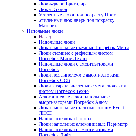
Люки-двери Бригадир
Люки Эталон
Усиленные люки под покраску Прима
Усиленный люк-дверь под покраску
Материк
Напольные люки
Назад
Напольные люки
Люки напольные съемные Погребок Мини
Люки съемные с рифленым листом
Погребок Мини-Техно
Напольные люки с амортизаторами
Погребок
Люки под линолеум с амортизаторами
Погребок ОСБ
Люки в гараж рифленые с металлическим
листом Погребок Техно
Алюминиевые люки напольные с
амортизаторами Погребок Алюм
Люки напольные стальные эконом Event
ЛНСЭ
Напольные люки Портал
Люки напольные алюминиевые Периметр
Напольные люки с амортизаторами
Погребок Лифт