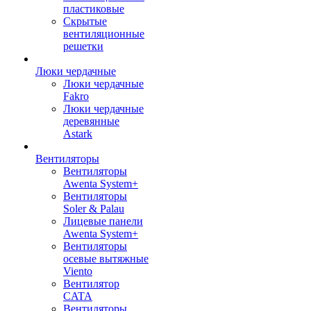
пластиковые
Скрытые
вентиляционные
решетки
Люки чердачные
Люки чердачные
Fakro
Люки чердачные
деревянные
Astark
Вентиляторы
Вентиляторы
Awenta System+
Вентиляторы
Soler & Palau
Лицевые панели
Awenta System+
Вентиляторы
осевые вытяжные
Viento
Вентилятор
CATA
Вентиляторы