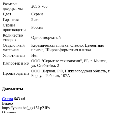
Размеры
265 х 765
дверцы, мм
Цвет
Серый
Гарантия
5 лет
Страна
Россия
производства
Количество
Одностворчатый
створок
Отделочный
Керамическая плитка, Стекло, Цементная
материал
плитка, Широкоформатная плитка
Уплотнитель
Нет
ООО "Скрытые технологии", РБ, г. Минск,
Импортёр в РБ
ул. Стебенёва, 2
ООО Шаркон, РФ, Нижегородская область, г.
Производитель
Бор, ул. Рабочая, 107А
Документы
Схема
643 кб
Видео
https://youtu.be/_gx15LpZIPs
Отзывы