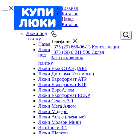
Главная
Каталог
Назад
Каталог
Люки под
плитку
Телефоны
Назад
+375 (29) 666-06-13
Консультации
Люки
+375 (29) 6-211-500
Склад
под
Заказать звонок
плитку
Люки ЕвроСТАНДАРТ
Люки Дипломат (съемные)
Люки Евроформат АТР
Люки Евроформат ЕТР
Люки ЕвроАлюм
Люки Евроформат ЕСКР
Люки Секрет 3.0
Люки Мега Алюм
Люки Модерн
Люки Астра (съемные)
Люки Модерн Мини
Эко-Люки 3D
Люки Шаркон