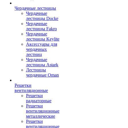
Чердачные лестницы
Чердачные
лестницы Docke
Чердачные
лестницы Fakro
Чердачные
лестницы Keylite
Аксессуары для
чердачных
лестниц
Чердачные
лестницы Astark
Лестницы
чердачные Oman
Решетки
вентиляционные
Решетки
радиаторные
Решетки
вентиляционные
металлические
Решетки
вентиляционные