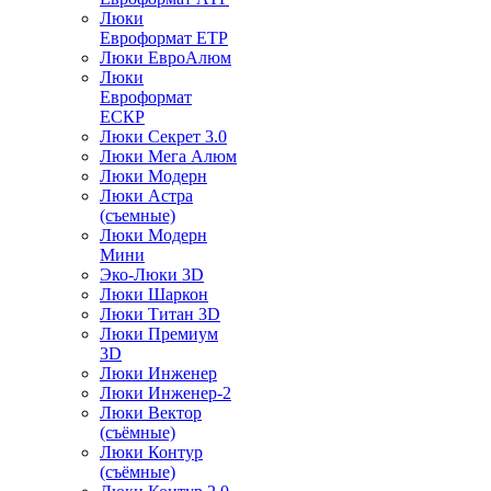
Люки
Евроформат ЕТР
Люки ЕвроАлюм
Люки
Евроформат
ЕСКР
Люки Секрет 3.0
Люки Мега Алюм
Люки Модерн
Люки Астра
(съемные)
Люки Модерн
Мини
Эко-Люки 3D
Люки Шаркон
Люки Титан 3D
Люки Премиум
3D
Люки Инженер
Люки Инженер-2
Люки Вектор
(съёмные)
Люки Контур
(съёмные)