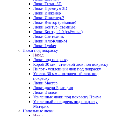
Люки Титан 3D
Люки Премиум 3D
Люки Инженер
Люки Инженер-2
Люки Вектор (съёмные)
Люки Контур (съёмные)
Люки Контур 2.0 (съёмные)
Люки Сантехник
Люки АлюКлик-М
Люки Lyuker
Люки под покраску
Назад
Люки под покраску
Короб 30 мм - стеновой люк под покраску
Пилот - усиленный люк под покраску
Уголок 30 мм - потолочный люк под
покраску
Люки Мастер
Люки-двери Бригадир
Люки Эталон
Усиленные люки под покраску Прима
Усиленный люк-дверь под покраску
Материк
Напольные люки
Назад