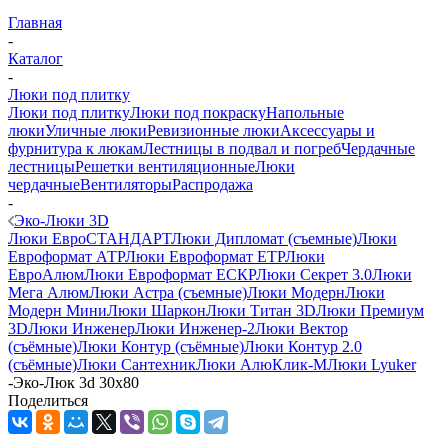
Главная
-
Каталог
-
Люки под плитку
Люки под плитку
Люки под покраску
Напольные
люки
Уличные люки
Ревизионные люки
Аксессуары и
фурнитура к люкам
Лестницы в подвал и погреб
Чердачные
лестницы
Решетки вентиляционные
Люки
чердачные
Вентиляторы
Распродажа
-
Эко-Люки 3D
Люки ЕвроСТАНДАРТ
Люки Дипломат (съемные)
Люки
Евроформат АТР
Люки Евроформат ЕТР
Люки
ЕвроАлюм
Люки Евроформат ЕСКР
Люки Секрет 3.0
Люки
Мега Алюм
Люки Астра (съемные)
Люки Модерн
Люки
Модерн Мини
Люки Шаркон
Люки Титан 3D
Люки Премиум
3D
Люки Инженер
Люки Инженер-2
Люки Вектор
(съёмные)
Люки Контур (съёмные)
Люки Контур 2.0
(съёмные)
Люки Сантехник
Люки АлюКлик-М
Люки Lyuker
-
Эко-Люк 3d 30x80
Поделиться