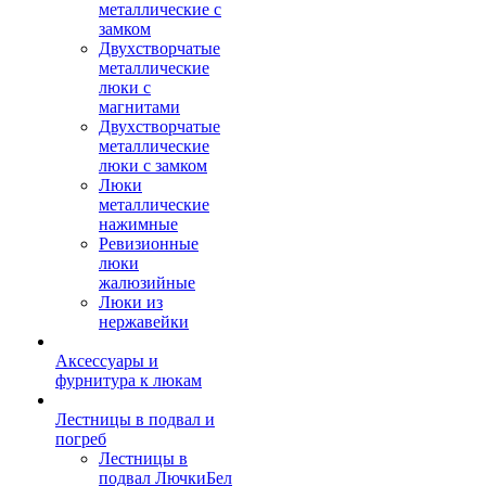
металлические с
замком
Двухстворчатые
металлические
люки с
магнитами
Двухстворчатые
металлические
люки с замком
Люки
металлические
нажимные
Ревизионные
люки
жалюзийные
Люки из
нержавейки
Аксессуары и
фурнитура к люкам
Лестницы в подвал и
погреб
Лестницы в
подвал ЛючкиБел