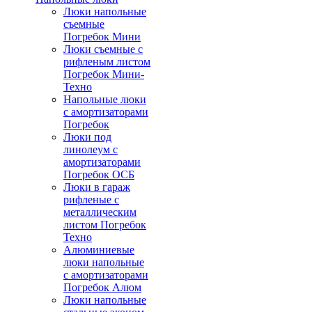
Люки напольные
съемные
Погребок Мини
Люки съемные с
рифленым листом
Погребок Мини-
Техно
Напольные люки
с амортизаторами
Погребок
Люки под
линолеум с
амортизаторами
Погребок ОСБ
Люки в гараж
рифленые с
металлическим
листом Погребок
Техно
Алюминиевые
люки напольные
с амортизаторами
Погребок Алюм
Люки напольные