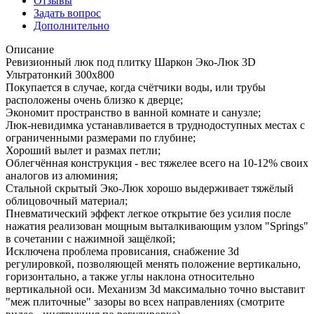
Отзывы
Задать вопрос
Дополнительно
Описание
Ревизионный люк под плитку Шаркон Эко-Люк 3D
Ультратонкий 300х800
Покупается в случае, когда счётчики воды, или трубы
расположены очень близко к дверце;
Экономит пространство в ванной комнате и санузле;
Люк-невидимка устанавливается в труднодоступных местах с
ограниченными размерами по глубине;
Хороший вылет и размах петли;
Облегчённая конструкция - вес тяжелее всего на 10-12% своих
аналогов из алюминия;
Стальной скрытый Эко-Люк хорошо выдерживает тяжёлый
облицовочный материал;
Пневматический эффект легкое открытие без усилия после
нажатия реализован мощным выталкивающим узлом "Springs"
в сочетании с нажимной защёлкой;
Исключена проблема провисания, снабжение 3d
регулировкой, позволяющей менять положение вертикально,
горизонтально, а также углы наклона относительно
вертикальной оси. Механизм 3d максимально точно выставит
"меж плиточные" зазоры во всех направлениях (смотрите