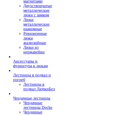
магнитами
Двухстворчатые
металлические
люки с замком
Люки
металлические
нажимные
Ревизионные
люки
жалюзийные
Люки из
нержавейки
Аксессуары и
фурнитура к люкам
Лестницы в подвал и
погреб
Лестницы в
подвал ЛючкиБел
Чердачные лестницы
Чердачные
лестницы Docke
Чердачные