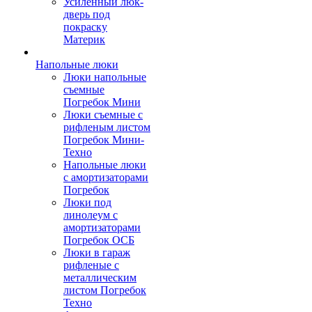
Усиленный люк-
дверь под
покраску
Материк
Напольные люки
Люки напольные
съемные
Погребок Мини
Люки съемные с
рифленым листом
Погребок Мини-
Техно
Напольные люки
с амортизаторами
Погребок
Люки под
линолеум с
амортизаторами
Погребок ОСБ
Люки в гараж
рифленые с
металлическим
листом Погребок
Техно