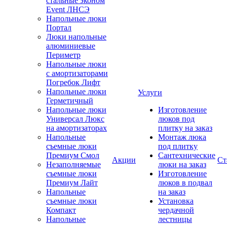
стальные эконом
Event ЛНСЭ
Напольные люки
Портал
Люки напольные
алюминиевые
Периметр
Напольные люки
с амортизаторами
Погребок Лифт
Напольные люки
Услуги
Герметичный
Напольные люки
Изготовление
Универсал Люкс
люков под
на амортизаторах
плитку на заказ
Напольные
Монтаж люка
съемные люки
под плитку
Премиум Смол
Сантехнические
Акции
Ст
Незаполняемые
люки на заказ
съемные люки
Изготовление
Премиум Лайт
люков в подвал
Напольные
на заказ
съемные люки
Установка
Компакт
чердачной
Напольные
лестницы