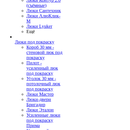
Люки Контур 2.0
(съёмные)
Люки Сантехник
Люки АлюКлик-
М
Люки Lyuker
Ещё
Люки под покраску
Короб 30 мм -
стеновой люк под
покраску
Пилот -
усиленный люк
под покраску
Уголок 30 мм -
потолочный люк
под покраску
Люки Мастер
Люки-двери
Бригадир
Люки Эталон
Усиленные люки
под покраску
Прима