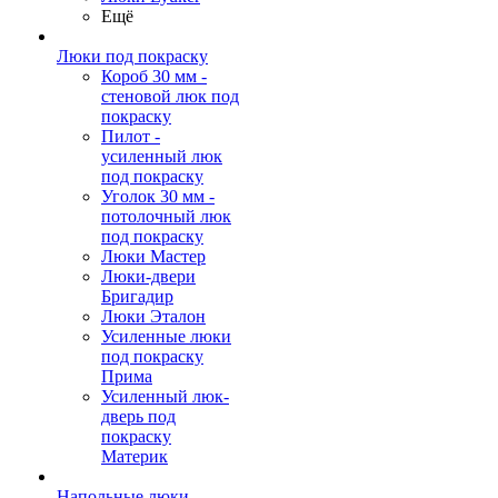
Ещё
Люки под покраску
Короб 30 мм -
стеновой люк под
покраску
Пилот -
усиленный люк
под покраску
Уголок 30 мм -
потолочный люк
под покраску
Люки Мастер
Люки-двери
Бригадир
Люки Эталон
Усиленные люки
под покраску
Прима
Усиленный люк-
дверь под
покраску
Материк
Напольные люки