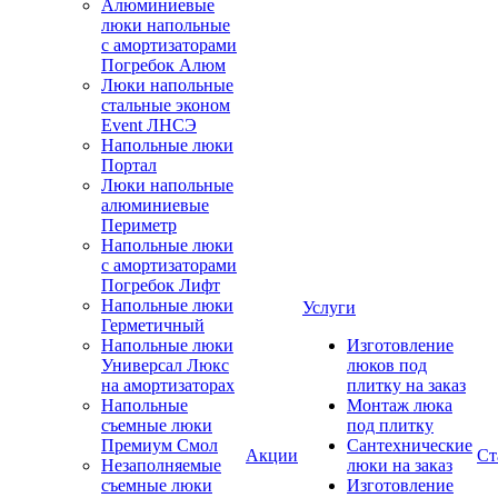
Алюминиевые
люки напольные
с амортизаторами
Погребок Алюм
Люки напольные
стальные эконом
Event ЛНСЭ
Напольные люки
Портал
Люки напольные
алюминиевые
Периметр
Напольные люки
с амортизаторами
Погребок Лифт
Напольные люки
Услуги
Герметичный
Напольные люки
Изготовление
Универсал Люкс
люков под
на амортизаторах
плитку на заказ
Напольные
Монтаж люка
съемные люки
под плитку
Премиум Смол
Сантехнические
Акции
Ст
Незаполняемые
люки на заказ
съемные люки
Изготовление