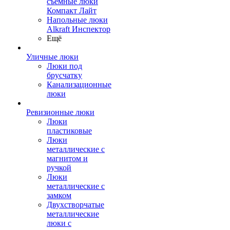
съемные люки
Компакт Лайт
Напольные люки
Alkraft Инспектор
Ещё
Уличные люки
Люки под
брусчатку
Канализационные
люки
Ревизионные люки
Люки
пластиковые
Люки
металлические с
магнитом и
ручкой
Люки
металлические с
замком
Двухстворчатые
металлические
люки с