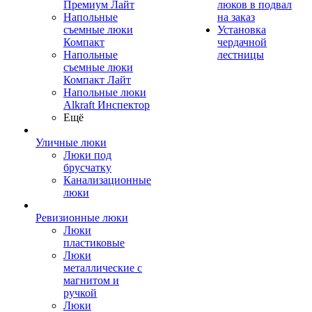
Премиум Лайт
люков в подвал
Напольные
на заказ
съемные люки
Установка
Компакт
чердачной
Напольные
лестницы
съемные люки
Компакт Лайт
Напольные люки
Alkraft Инспектор
Ещё
Уличные люки
Люки под
брусчатку
Канализационные
люки
Ревизионные люки
Люки
пластиковые
Люки
металлические с
магнитом и
ручкой
Люки