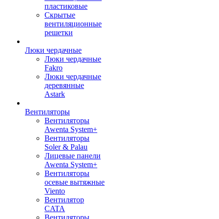
пластиковые
Скрытые
вентиляционные
решетки
Люки чердачные
Люки чердачные
Fakro
Люки чердачные
деревянные
Astark
Вентиляторы
Вентиляторы
Awenta System+
Вентиляторы
Soler & Palau
Лицевые панели
Awenta System+
Вентиляторы
осевые вытяжные
Viento
Вентилятор
CATA
Вентиляторы