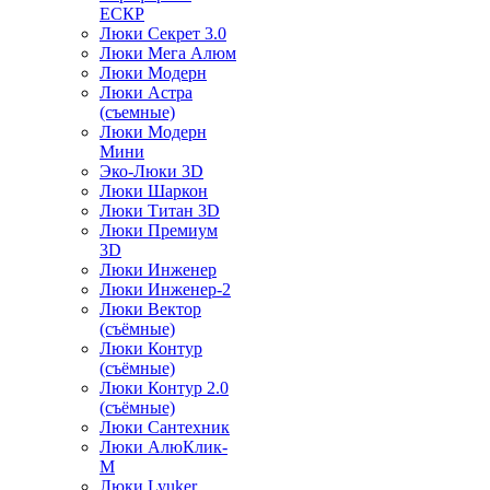
ЕСКР
Люки Секрет 3.0
Люки Мега Алюм
Люки Модерн
Люки Астра
(съемные)
Люки Модерн
Мини
Эко-Люки 3D
Люки Шаркон
Люки Титан 3D
Люки Премиум
3D
Люки Инженер
Люки Инженер-2
Люки Вектор
(съёмные)
Люки Контур
(съёмные)
Люки Контур 2.0
(съёмные)
Люки Сантехник
Люки АлюКлик-
М
Люки Lyuker