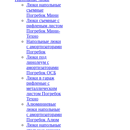
Люки напольные
съемные
Погребок Мини
Люки съемные с
рифленым листом
Погребок Мини-
Техно
Напольные люки
с амортизаторами
Погребок
Люки под
линолеум с
амортизаторами
Погребок ОСБ
Люки в гараж
рифленые с
металлическим
листом Погребок
Техно
Алюминиевые
люки напольные
с амортизаторами
Погребок Алюм
Люки напольные