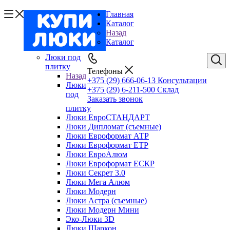
Главная
Каталог
Назад
Каталог
Люки под
плитку
Телефоны
Назад
+375 (29) 666-06-13
Консультации
Люки
+375 (29) 6-211-500
Склад
под
Заказать звонок
плитку
Люки ЕвроСТАНДАРТ
Люки Дипломат (съемные)
Люки Евроформат АТР
Люки Евроформат ЕТР
Люки ЕвроАлюм
Люки Евроформат ЕСКР
Люки Секрет 3.0
Люки Мега Алюм
Люки Модерн
Люки Астра (съемные)
Люки Модерн Мини
Эко-Люки 3D
Люки Шаркон