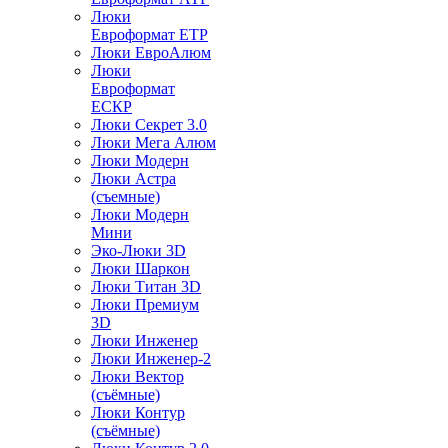
Люки
Евроформат ЕТР
Люки ЕвроАлюм
Люки
Евроформат
ЕСКР
Люки Секрет 3.0
Люки Мега Алюм
Люки Модерн
Люки Астра
(съемные)
Люки Модерн
Мини
Эко-Люки 3D
Люки Шаркон
Люки Титан 3D
Люки Премиум
3D
Люки Инженер
Люки Инженер-2
Люки Вектор
(съёмные)
Люки Контур
(съёмные)