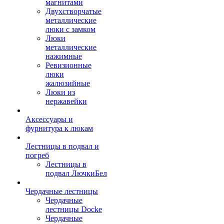
магнитами
Двухстворчатые
металлические
люки с замком
Люки
металлические
нажимные
Ревизионные
люки
жалюзийные
Люки из
нержавейки
Аксессуары и
фурнитура к люкам
Лестницы в подвал и
погреб
Лестницы в
подвал ЛючкиБел
Чердачные лестницы
Чердачные
лестницы Docke
Чердачные