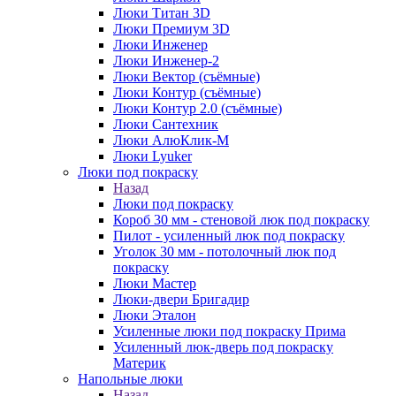
Люки Титан 3D
Люки Премиум 3D
Люки Инженер
Люки Инженер-2
Люки Вектор (съёмные)
Люки Контур (съёмные)
Люки Контур 2.0 (съёмные)
Люки Сантехник
Люки АлюКлик-М
Люки Lyuker
Люки под покраску
Назад
Люки под покраску
Короб 30 мм - стеновой люк под покраску
Пилот - усиленный люк под покраску
Уголок 30 мм - потолочный люк под
покраску
Люки Мастер
Люки-двери Бригадир
Люки Эталон
Усиленные люки под покраску Прима
Усиленный люк-дверь под покраску
Материк
Напольные люки
Назад