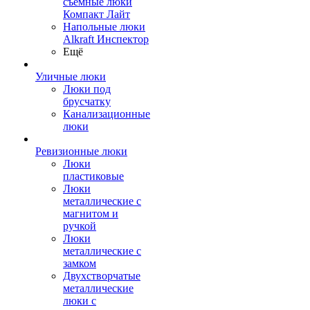
съемные люки
Компакт Лайт
Напольные люки
Alkraft Инспектор
Ещё
Уличные люки
Люки под
брусчатку
Канализационные
люки
Ревизионные люки
Люки
пластиковые
Люки
металлические с
магнитом и
ручкой
Люки
металлические с
замком
Двухстворчатые
металлические
люки с