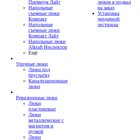
Премиум Лайт
люков в подвал
Напольные
на заказ
съемные люки
Установка
Компакт
чердачной
Напольные
лестницы
съемные люки
Компакт Лайт
Напольные люки
Alkraft Инспектор
Ещё
Уличные люки
Люки под
брусчатку
Канализационные
люки
Ревизионные люки
Люки
пластиковые
Люки
металлические с
магнитом и
ручкой
Люки