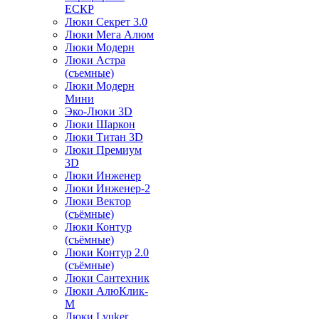
ЕСКР
Люки Секрет 3.0
Люки Мега Алюм
Люки Модерн
Люки Астра
(съемные)
Люки Модерн
Мини
Эко-Люки 3D
Люки Шаркон
Люки Титан 3D
Люки Премиум
3D
Люки Инженер
Люки Инженер-2
Люки Вектор
(съёмные)
Люки Контур
(съёмные)
Люки Контур 2.0
(съёмные)
Люки Сантехник
Люки АлюКлик-
М
Люки Lyuker