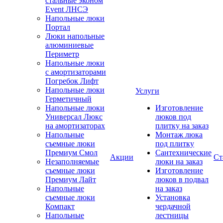
стальные эконом
Event ЛНСЭ
Напольные люки
Портал
Люки напольные
алюминиевые
Периметр
Напольные люки
с амортизаторами
Погребок Лифт
Напольные люки
Услуги
Герметичный
Напольные люки
Изготовление
Универсал Люкс
люков под
на амортизаторах
плитку на заказ
Напольные
Монтаж люка
съемные люки
под плитку
Премиум Смол
Сантехнические
Акции
Ст
Незаполняемые
люки на заказ
съемные люки
Изготовление
Премиум Лайт
люков в подвал
Напольные
на заказ
съемные люки
Установка
Компакт
чердачной
Напольные
лестницы