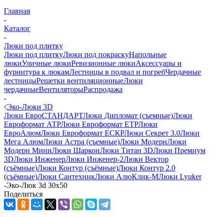
Главная
-
Каталог
-
Люки под плитку
Люки под плитку
Люки под покраску
Напольные
люки
Уличные люки
Ревизионные люки
Аксессуары и
фурнитура к люкам
Лестницы в подвал и погреб
Чердачные
лестницы
Решетки вентиляционные
Люки
чердачные
Вентиляторы
Распродажа
-
Эко-Люки 3D
Люки ЕвроСТАНДАРТ
Люки Дипломат (съемные)
Люки
Евроформат АТР
Люки Евроформат ЕТР
Люки
ЕвроАлюм
Люки Евроформат ЕСКР
Люки Секрет 3.0
Люки
Мега Алюм
Люки Астра (съемные)
Люки Модерн
Люки
Модерн Мини
Люки Шаркон
Люки Титан 3D
Люки Премиум
3D
Люки Инженер
Люки Инженер-2
Люки Вектор
(съёмные)
Люки Контур (съёмные)
Люки Контур 2.0
(съёмные)
Люки Сантехник
Люки АлюКлик-М
Люки Lyuker
-
Эко-Люк 3d 30x50
Поделиться