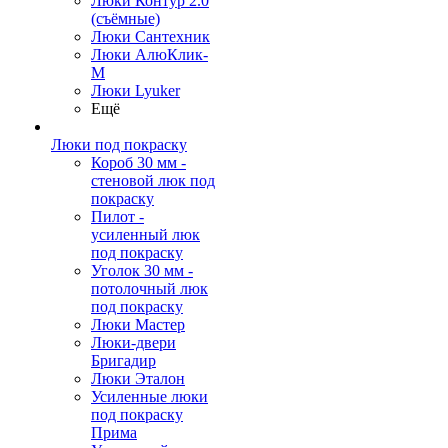
Люки Контур 2.0
(съёмные)
Люки Сантехник
Люки АлюКлик-
М
Люки Lyuker
Ещё
Люки под покраску
Короб 30 мм -
стеновой люк под
покраску
Пилот -
усиленный люк
под покраску
Уголок 30 мм -
потолочный люк
под покраску
Люки Мастер
Люки-двери
Бригадир
Люки Эталон
Усиленные люки
под покраску
Прима