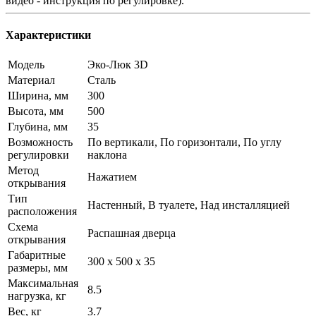
видео - инструкция по регулировке).
Характеристики
Модель
Эко-Люк 3D
Материал
Сталь
Ширина, мм
300
Высота, мм
500
Глубина, мм
35
Возможность
По вертикали, По горизонтали, По углу
регулировки
наклона
Метод
Нажатием
открывания
Тип
Настенный, В туалете, Над инсталляцией
расположения
Схема
Распашная дверца
открывания
Габаритные
300 x 500 x 35
размеры, мм
Максимальная
8.5
нагрузка, кг
Вес, кг
3.7