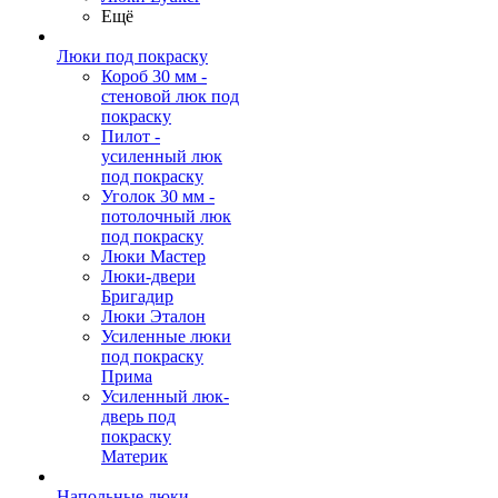
Ещё
Люки под покраску
Короб 30 мм -
стеновой люк под
покраску
Пилот -
усиленный люк
под покраску
Уголок 30 мм -
потолочный люк
под покраску
Люки Мастер
Люки-двери
Бригадир
Люки Эталон
Усиленные люки
под покраску
Прима
Усиленный люк-
дверь под
покраску
Материк
Напольные люки