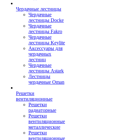
Чердачные лестницы
Чердачные
лестницы Docke
Чердачные
лестницы Fakro
Чердачные
лестницы Keylite
Аксессуары для
чердачных
лестниц
Чердачные
лестницы Astark
Лестницы
чердачные Oman
Решетки
вентиляционные
Решетки
радиаторные
Решетки
вентиляционные
металлические
Решетки
вентиляционные