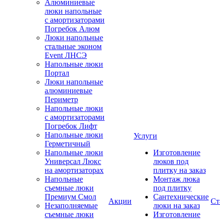
Алюминиевые
люки напольные
с амортизаторами
Погребок Алюм
Люки напольные
стальные эконом
Event ЛНСЭ
Напольные люки
Портал
Люки напольные
алюминиевые
Периметр
Напольные люки
с амортизаторами
Погребок Лифт
Напольные люки
Услуги
Герметичный
Напольные люки
Изготовление
Универсал Люкс
люков под
на амортизаторах
плитку на заказ
Напольные
Монтаж люка
съемные люки
под плитку
Премиум Смол
Сантехнические
Акции
Ст
Незаполняемые
люки на заказ
съемные люки
Изготовление