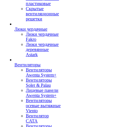
пластиковые
Скрытые
вентиляционные
решетки
Люки чердачные
Люки чердачные
Fakro
Люки чердачные
деревянные
Astark
Вентиляторы
Вентиляторы
Awenta System+
Вентиляторы
Soler & Palau
Лицевые панели
Awenta System+
Вентиляторы
осевые вытяжные
Viento
Вентилятор
CATA
Вентиляторы