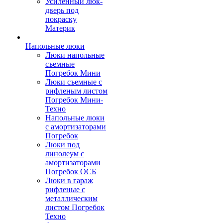
Усиленный люк-
дверь под
покраску
Материк
Напольные люки
Люки напольные
съемные
Погребок Мини
Люки съемные с
рифленым листом
Погребок Мини-
Техно
Напольные люки
с амортизаторами
Погребок
Люки под
линолеум с
амортизаторами
Погребок ОСБ
Люки в гараж
рифленые с
металлическим
листом Погребок
Техно