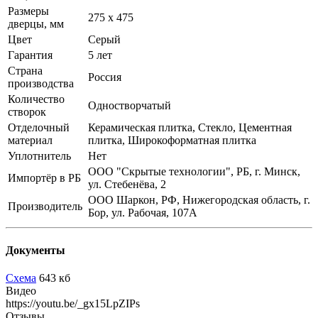
Размеры
275 х 475
дверцы, мм
Цвет
Серый
Гарантия
5 лет
Страна
Россия
производства
Количество
Одностворчатый
створок
Отделочный
Керамическая плитка, Стекло, Цементная
материал
плитка, Широкоформатная плитка
Уплотнитель
Нет
ООО "Скрытые технологии", РБ, г. Минск,
Импортёр в РБ
ул. Стебенёва, 2
ООО Шаркон, РФ, Нижегородская область, г.
Производитель
Бор, ул. Рабочая, 107А
Документы
Схема
643 кб
Видео
https://youtu.be/_gx15LpZIPs
Отзывы