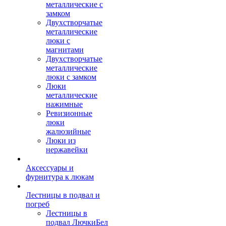
металлические с
замком
Двухстворчатые
металлические
люки с
магнитами
Двухстворчатые
металлические
люки с замком
Люки
металлические
нажимные
Ревизионные
люки
жалюзийные
Люки из
нержавейки
Аксессуары и
фурнитура к люкам
Лестницы в подвал и
погреб
Лестницы в
подвал ЛючкиБел