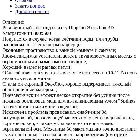
Отзывы
Задать вопрос
Дополнительно
Описание
Ревизионный люк под плитку Шаркон Эко-Люк 3D
Ультратонкий 300х500
Покупается в случае, когда счётчики воды, или трубы
расположены очень близко к дверце;
Экономит пространство в ванной комнате и санузле;
Люк-невидимка устанавливается в труднодоступных местах с
ограниченными размерами по глубине;
Хороший вылет и размах петли;
Облегчённая конструкция - вес тяжелее всего на 10-12% своих
аналогов из алюминия;
Стальной скрытый Эко-Люк хорошо выдерживает тяжёлый
облицовочный материал;
Пневматический эффект легкое открытие без усилия после
нажатия реализован мощным выталкивающим узлом "Springs"
в сочетании с нажимной защёлкой;
Исключена проблема провисания, снабжение 3d
регулировкой, позволяющей менять положение вертикально,
горизонтально, а также углы наклона относительно
вертикальной оси. Механизм 3d максимально точно выставит
"меж плиточные" зазоры во всех направлениях (смотрите