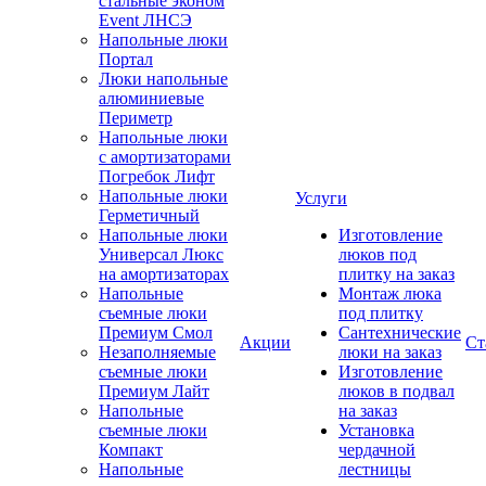
стальные эконом
Event ЛНСЭ
Напольные люки
Портал
Люки напольные
алюминиевые
Периметр
Напольные люки
с амортизаторами
Погребок Лифт
Напольные люки
Услуги
Герметичный
Напольные люки
Изготовление
Универсал Люкс
люков под
на амортизаторах
плитку на заказ
Напольные
Монтаж люка
съемные люки
под плитку
Премиум Смол
Сантехнические
Акции
Ст
Незаполняемые
люки на заказ
съемные люки
Изготовление
Премиум Лайт
люков в подвал
Напольные
на заказ
съемные люки
Установка
Компакт
чердачной
Напольные
лестницы