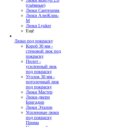
Люки Контур 2.0
(съёмные)
Люки Сантехник
Люки АлюКлик-
М
Люки Lyuker
Ещё
Люки под покраску
Короб 30 мм -
стеновой люк под
покраску
Пилот -
усиленный люк
под покраску
Уголок 30 мм -
потолочный люк
под покраску
Люки Мастер
Люки-двери
Бригадир
Люки Эталон
Усиленные люки
под покраску
Прима