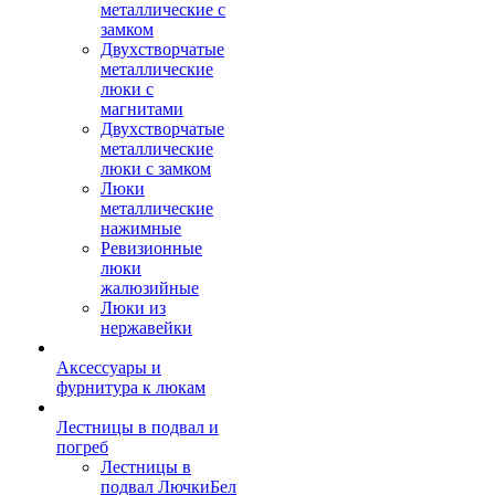
металлические с
замком
Двухстворчатые
металлические
люки с
магнитами
Двухстворчатые
металлические
люки с замком
Люки
металлические
нажимные
Ревизионные
люки
жалюзийные
Люки из
нержавейки
Аксессуары и
фурнитура к люкам
Лестницы в подвал и
погреб
Лестницы в
подвал ЛючкиБел