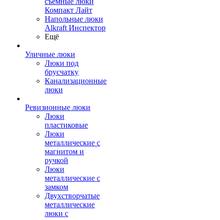
съемные люки
Компакт Лайт
Напольные люки
Alkraft Инспектор
Ещё
Уличные люки
Люки под
брусчатку
Канализационные
люки
Ревизионные люки
Люки
пластиковые
Люки
металлические с
магнитом и
ручкой
Люки
металлические с
замком
Двухстворчатые
металлические
люки с