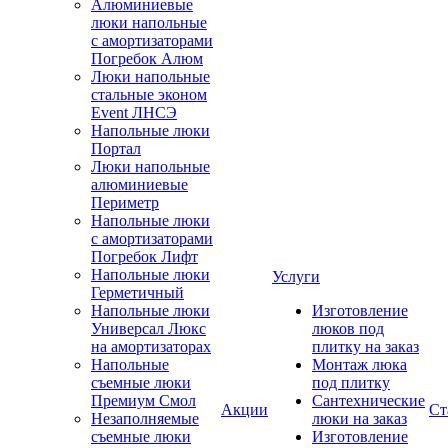
Алюминиевые
люки напольные
с амортизаторами
Погребок Алюм
Люки напольные
стальные эконом
Event ЛНСЭ
Напольные люки
Портал
Люки напольные
алюминиевые
Периметр
Напольные люки
с амортизаторами
Погребок Лифт
Напольные люки
Услуги
Герметичный
Напольные люки
Изготовление
Универсал Люкс
люков под
на амортизаторах
плитку на заказ
Напольные
Монтаж люка
съемные люки
под плитку
Премиум Смол
Сантехнические
Акции
Ст
Незаполняемые
люки на заказ
съемные люки
Изготовление