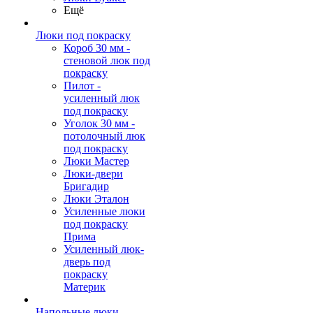
Ещё
Люки под покраску
Короб 30 мм -
стеновой люк под
покраску
Пилот -
усиленный люк
под покраску
Уголок 30 мм -
потолочный люк
под покраску
Люки Мастер
Люки-двери
Бригадир
Люки Эталон
Усиленные люки
под покраску
Прима
Усиленный люк-
дверь под
покраску
Материк
Напольные люки