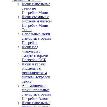
Люки напольные
съемные
Погребок Мини
Люки съемные с
рифленым листом
Погребок Мини-
Техно
Напольные люки
с амортизаторами
Погребок
Люки под
линолеум с
амортизаторами
Погребок ОСБ
Люки в гараж
рифленые с
металлическим
листом Погребок
Техно
Алюминиевые
люки напольные
с амортизаторами
Погребок Алюм
Люки напольные