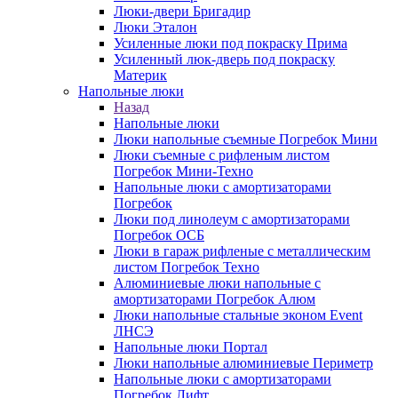
Люки-двери Бригадир
Люки Эталон
Усиленные люки под покраску Прима
Усиленный люк-дверь под покраску
Материк
Напольные люки
Назад
Напольные люки
Люки напольные съемные Погребок Мини
Люки съемные с рифленым листом
Погребок Мини-Техно
Напольные люки с амортизаторами
Погребок
Люки под линолеум с амортизаторами
Погребок ОСБ
Люки в гараж рифленые с металлическим
листом Погребок Техно
Алюминиевые люки напольные с
амортизаторами Погребок Алюм
Люки напольные стальные эконом Event
ЛНСЭ
Напольные люки Портал
Люки напольные алюминиевые Периметр
Напольные люки с амортизаторами
Погребок Лифт