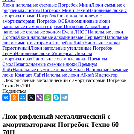
Люки напольные съемные Погребок Мини
Люки съемные с
рифленым листом Погребок Мини-Техно
Напольные люки с
амортизаторами Погребок
Люки под линолеум с
амортизаторами Погребок ОСБ
Алюминиевые люки
напольные с амортизаторами Погребок Алюм
Люки
напольные стальные эконом Event ЛНСЭ
Напольные люки
Портал
Люки напольные алюминиевые Периметр
Напольные
люки с амортизаторами Погребок Лифт
Напольные люки
Герметичный
Люки напольные утепленные Погребок
Термо
Напольные люки Универсал Люкс на
амортизаторах
Напольные съемные люки Премиум
Смол
Незаполняемые съемные люки Премиум
Лайт
Напольные съемные люки Компакт
Напольные съемные
люки Компакт Лайт
Напольные люки Alkraft Инспектор
-
Люк рифленый металлический с амортизаторами Погребок
Техно 60-70П
Поделиться
Люк рифленый металлический с
амортизаторами Погребок Техно 60-
70П