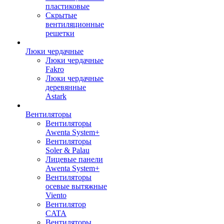
пластиковые
Скрытые
вентиляционные
решетки
Люки чердачные
Люки чердачные
Fakro
Люки чердачные
деревянные
Astark
Вентиляторы
Вентиляторы
Awenta System+
Вентиляторы
Soler & Palau
Лицевые панели
Awenta System+
Вентиляторы
осевые вытяжные
Viento
Вентилятор
CATA
Вентиляторы