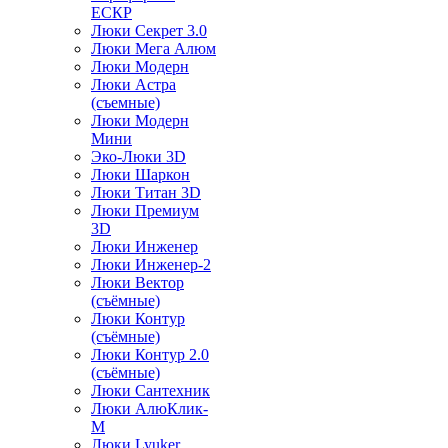
ЕСКР
Люки Секрет 3.0
Люки Мега Алюм
Люки Модерн
Люки Астра
(съемные)
Люки Модерн
Мини
Эко-Люки 3D
Люки Шаркон
Люки Титан 3D
Люки Премиум
3D
Люки Инженер
Люки Инженер-2
Люки Вектор
(съёмные)
Люки Контур
(съёмные)
Люки Контур 2.0
(съёмные)
Люки Сантехник
Люки АлюКлик-
М
Люки Lyuker