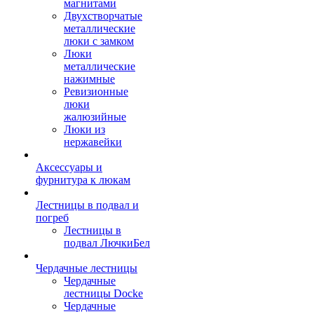
магнитами
Двухстворчатые
металлические
люки с замком
Люки
металлические
нажимные
Ревизионные
люки
жалюзийные
Люки из
нержавейки
Аксессуары и
фурнитура к люкам
Лестницы в подвал и
погреб
Лестницы в
подвал ЛючкиБел
Чердачные лестницы
Чердачные
лестницы Docke
Чердачные