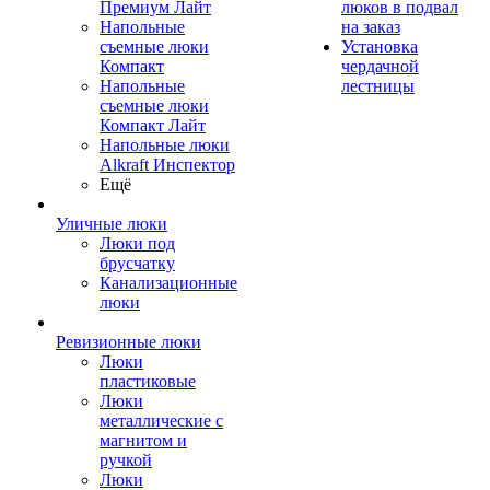
Премиум Лайт
люков в подвал
Напольные
на заказ
съемные люки
Установка
Компакт
чердачной
Напольные
лестницы
съемные люки
Компакт Лайт
Напольные люки
Alkraft Инспектор
Ещё
Уличные люки
Люки под
брусчатку
Канализационные
люки
Ревизионные люки
Люки
пластиковые
Люки
металлические с
магнитом и
ручкой
Люки