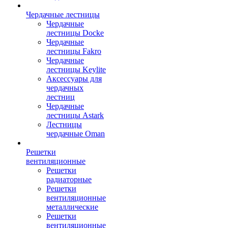
Чердачные лестницы
Чердачные
лестницы Docke
Чердачные
лестницы Fakro
Чердачные
лестницы Keylite
Аксессуары для
чердачных
лестниц
Чердачные
лестницы Astark
Лестницы
чердачные Oman
Решетки
вентиляционные
Решетки
радиаторные
Решетки
вентиляционные
металлические
Решетки
вентиляционные