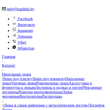
info@kupiluki.by
Facebook
Вконтакте
Instagram
Telegram
Viber
WhatsApp
Главная
-
Каталог
-
Напольные люки
Люки под плитку
Люки под покраску
Напольные
люки
Уличные люки
Ревизионные люки
Аксессуары и
фурнитура к люкам
Лестницы в подвал и погреб
Чердачные
лестницы
Решетки вентиляционные
Люки
чердачные
Вентиляторы
Распродажа
-
Люки в гараж рифленые с металлическим листом Погребок
Техно