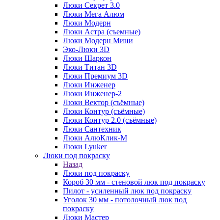
Люки Секрет 3.0
Люки Мега Алюм
Люки Модерн
Люки Астра (съемные)
Люки Модерн Мини
Эко-Люки 3D
Люки Шаркон
Люки Титан 3D
Люки Премиум 3D
Люки Инженер
Люки Инженер-2
Люки Вектор (съёмные)
Люки Контур (съёмные)
Люки Контур 2.0 (съёмные)
Люки Сантехник
Люки АлюКлик-М
Люки Lyuker
Люки под покраску
Назад
Люки под покраску
Короб 30 мм - стеновой люк под покраску
Пилот - усиленный люк под покраску
Уголок 30 мм - потолочный люк под
покраску
Люки Мастер