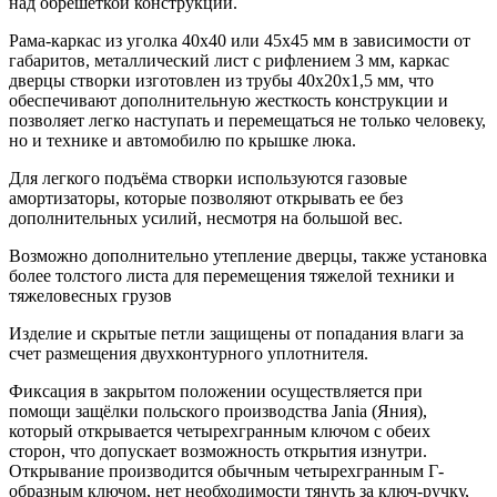
над обрешеткой конструкции.
Рама-каркас из уголка 40х40 или 45х45 мм в зависимости от
габаритов, металлический лист с рифлением 3 мм, каркас
дверцы створки изготовлен из трубы 40х20х1,5 мм, что
обеспечивают дополнительную жесткость конструкции и
позволяет легко наступать и перемещаться не только человеку,
но и технике и автомобилю по крышке люка.
Для легкого подъёма створки используются газовые
амортизаторы, которые позволяют открывать ее без
дополнительных усилий, несмотря на большой вес.
Возможно дополнительно утепление дверцы, также установка
более толстого листа для перемещения тяжелой техники и
тяжеловесных грузов
Изделие и скрытые петли защищены от попадания влаги за
счет размещения двухконтурного уплотнителя.
Фиксация в закрытом положении осуществляется при
помощи защёлки польского производства Jania (Яния),
который открывается четырехгранным ключом с обеих
сторон, что допускает возможность открытия изнутри.
Открывание производится обычным четырехгранным Г-
образным ключом, нет необходимости тянуть за ключ-ручку,