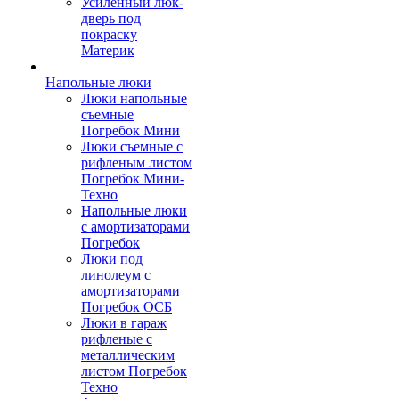
Усиленный люк-
дверь под
покраску
Материк
Напольные люки
Люки напольные
съемные
Погребок Мини
Люки съемные с
рифленым листом
Погребок Мини-
Техно
Напольные люки
с амортизаторами
Погребок
Люки под
линолеум с
амортизаторами
Погребок ОСБ
Люки в гараж
рифленые с
металлическим
листом Погребок
Техно