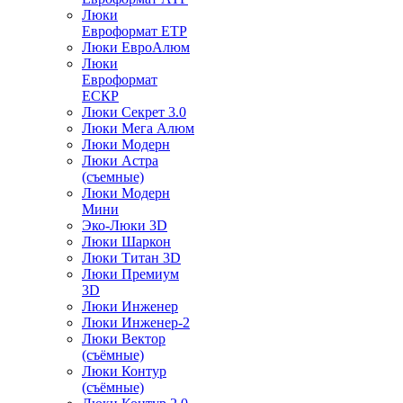
Люки
Евроформат ЕТР
Люки ЕвроАлюм
Люки
Евроформат
ЕСКР
Люки Секрет 3.0
Люки Мега Алюм
Люки Модерн
Люки Астра
(съемные)
Люки Модерн
Мини
Эко-Люки 3D
Люки Шаркон
Люки Титан 3D
Люки Премиум
3D
Люки Инженер
Люки Инженер-2
Люки Вектор
(съёмные)
Люки Контур
(съёмные)