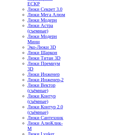
ЕСКР
Люки Секрет 3.0
Люки Мега Алюм
Люки Модерн
Люки Астра
(съемные)
Люки Модерн
Мини
Эко-Люки 3D
Люки Шаркон
Люки Титан 3D
Люки Премиум
3D
Люки Инженер
Люки Инженер-2
Люки Вектор
(съёмные)
Люки Контур
(съёмные)
Люки Контур 2.0
(съёмные)
Люки Сантехник
Люки АлюКлик-
М
Люки Lyuker