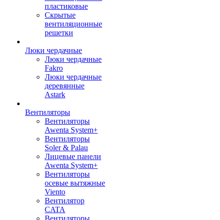
пластиковые
Скрытые
вентиляционные
решетки
Люки чердачные
Люки чердачные
Fakro
Люки чердачные
деревянные
Astark
Вентиляторы
Вентиляторы
Awenta System+
Вентиляторы
Soler & Palau
Лицевые панели
Awenta System+
Вентиляторы
осевые вытяжные
Viento
Вентилятор
CATA
Вентиляторы