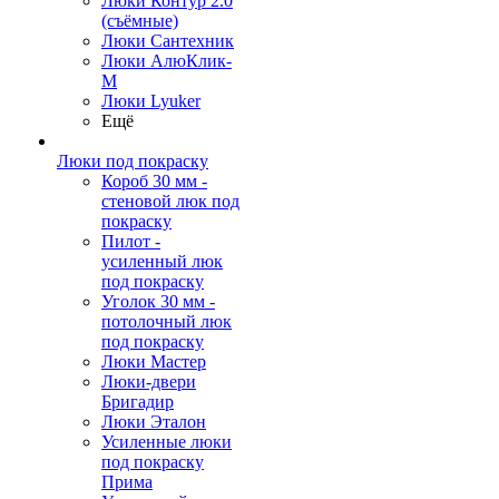
Люки Контур 2.0
(съёмные)
Люки Сантехник
Люки АлюКлик-
М
Люки Lyuker
Ещё
Люки под покраску
Короб 30 мм -
стеновой люк под
покраску
Пилот -
усиленный люк
под покраску
Уголок 30 мм -
потолочный люк
под покраску
Люки Мастер
Люки-двери
Бригадир
Люки Эталон
Усиленные люки
под покраску
Прима