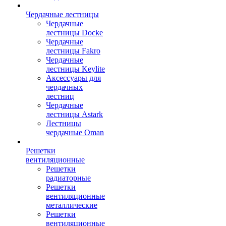
Чердачные лестницы
Чердачные
лестницы Docke
Чердачные
лестницы Fakro
Чердачные
лестницы Keylite
Аксессуары для
чердачных
лестниц
Чердачные
лестницы Astark
Лестницы
чердачные Oman
Решетки
вентиляционные
Решетки
радиаторные
Решетки
вентиляционные
металлические
Решетки
вентиляционные