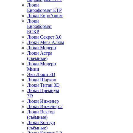
Люки
Евроформат ЕТР
Люки ЕвроАлюм
Люки
Евроформат
ЕСКР
Люки Секрет 3.0
Люки Мега Алюм
Люки Модерн
Люки Астра
(съемные)
Люки Модерн
Мини
Эко-Люки 3D
Люки Шаркон
Люки Титан 3D
Люки Премиум
3D
Люки Инженер
Люки Инженер-2
Люки Вектор
(съёмные)
Люки Контур
(съёмные)