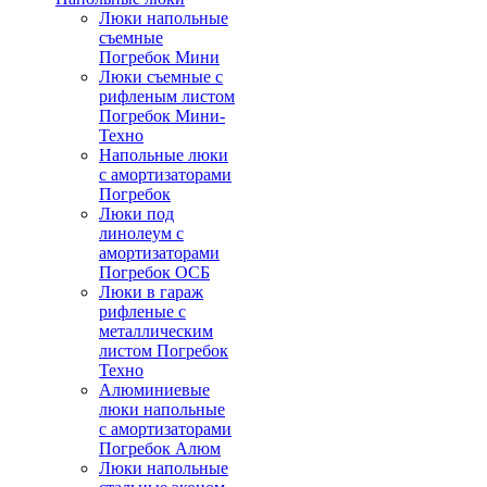
Люки напольные
съемные
Погребок Мини
Люки съемные с
рифленым листом
Погребок Мини-
Техно
Напольные люки
с амортизаторами
Погребок
Люки под
линолеум с
амортизаторами
Погребок ОСБ
Люки в гараж
рифленые с
металлическим
листом Погребок
Техно
Алюминиевые
люки напольные
с амортизаторами
Погребок Алюм
Люки напольные