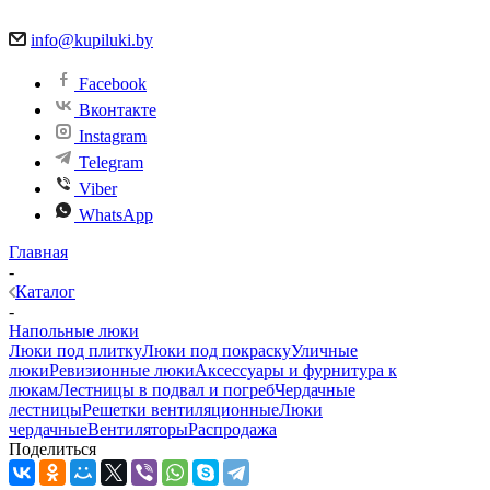
info@kupiluki.by
Facebook
Вконтакте
Instagram
Telegram
Viber
WhatsApp
Главная
-
Каталог
-
Напольные люки
Люки под плитку
Люки под покраску
Уличные
люки
Ревизионные люки
Аксессуары и фурнитура к
люкам
Лестницы в подвал и погреб
Чердачные
лестницы
Решетки вентиляционные
Люки
чердачные
Вентиляторы
Распродажа
Поделиться