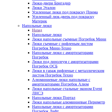
Люки-двери Бригадир
Люки Эталон
Усиленные люки под покраску Прима
Усиленный люк-дверь под покраску
Материк
Напольные люки
Назад
Напольные люки
Люки напольные съемные Погребок Мини
Люки съемные с рифленым листом
Погребок Мини-Техно
Напольные люки с амортизаторами
Погребок
Люки под линолеум с амортизаторами
Погребок ОСБ
Люки в гараж рифленые с металлическим
листом Погребок Техно
Алюминиевые люки напольные с
амортизаторами Погребок Алюм
Люки напольные стальные эконом Event
ЛНСЭ
Напольные люки Портал
Люки напольные алюминиевые Периметр
Напольные люки с амортизаторами
Погребок Лифт