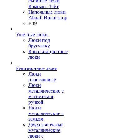
съемные люки
Компакт Лайт
Напольные люки
Alkraft Инспектор
Ещё
Уличные люки
Люки под
брусчатку
Канализационные
люки
Ревизионные люки
Люки
пластиковые
Люки
металлические с
магнитом и
ручкой
Люки
металлические с
замком
Двухстворчатые
металлические
люки с