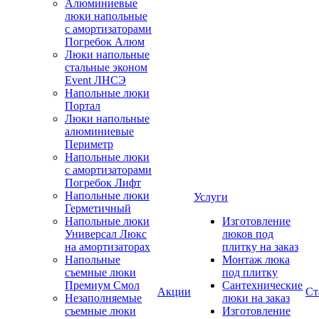
Алюминиевые
люки напольные
с амортизаторами
Погребок Алюм
Люки напольные
стальные эконом
Event ЛНСЭ
Напольные люки
Портал
Люки напольные
алюминиевые
Периметр
Напольные люки
с амортизаторами
Погребок Лифт
Напольные люки
Услуги
Герметичный
Напольные люки
Изготовление
Универсал Люкс
люков под
на амортизаторах
плитку на заказ
Напольные
Монтаж люка
съемные люки
под плитку
Премиум Смол
Сантехнические
Акции
Ст
Незаполняемые
люки на заказ
съемные люки
Изготовление