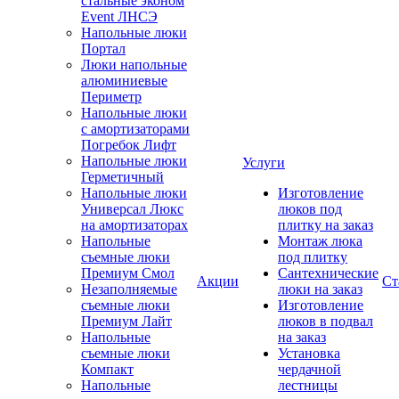
стальные эконом
Event ЛНСЭ
Напольные люки
Портал
Люки напольные
алюминиевые
Периметр
Напольные люки
с амортизаторами
Погребок Лифт
Напольные люки
Услуги
Герметичный
Напольные люки
Изготовление
Универсал Люкс
люков под
на амортизаторах
плитку на заказ
Напольные
Монтаж люка
съемные люки
под плитку
Премиум Смол
Сантехнические
Акции
Ст
Незаполняемые
люки на заказ
съемные люки
Изготовление
Премиум Лайт
люков в подвал
Напольные
на заказ
съемные люки
Установка
Компакт
чердачной
Напольные
лестницы