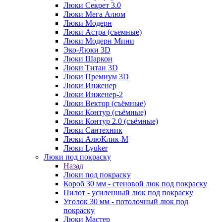
Люки Секрет 3.0
Люки Мега Алюм
Люки Модерн
Люки Астра (съемные)
Люки Модерн Мини
Эко-Люки 3D
Люки Шаркон
Люки Титан 3D
Люки Премиум 3D
Люки Инженер
Люки Инженер-2
Люки Вектор (съёмные)
Люки Контур (съёмные)
Люки Контур 2.0 (съёмные)
Люки Сантехник
Люки АлюКлик-М
Люки Lyuker
Люки под покраску
Назад
Люки под покраску
Короб 30 мм - стеновой люк под покраску
Пилот - усиленный люк под покраску
Уголок 30 мм - потолочный люк под
покраску
Люки Мастер