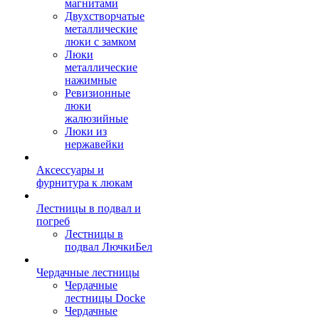
магнитами
Двухстворчатые
металлические
люки с замком
Люки
металлические
нажимные
Ревизионные
люки
жалюзийные
Люки из
нержавейки
Аксессуары и
фурнитура к люкам
Лестницы в подвал и
погреб
Лестницы в
подвал ЛючкиБел
Чердачные лестницы
Чердачные
лестницы Docke
Чердачные