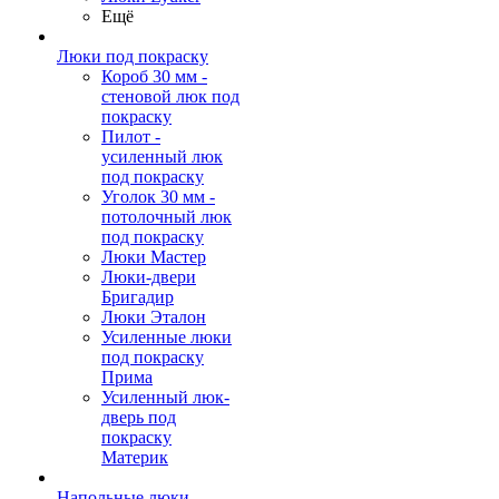
Ещё
Люки под покраску
Короб 30 мм -
стеновой люк под
покраску
Пилот -
усиленный люк
под покраску
Уголок 30 мм -
потолочный люк
под покраску
Люки Мастер
Люки-двери
Бригадир
Люки Эталон
Усиленные люки
под покраску
Прима
Усиленный люк-
дверь под
покраску
Материк
Напольные люки