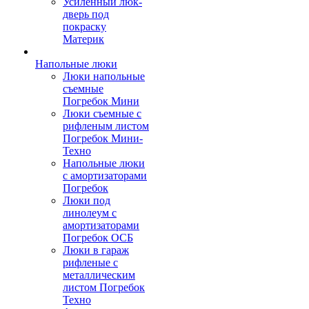
Усиленный люк-
дверь под
покраску
Материк
Напольные люки
Люки напольные
съемные
Погребок Мини
Люки съемные с
рифленым листом
Погребок Мини-
Техно
Напольные люки
с амортизаторами
Погребок
Люки под
линолеум с
амортизаторами
Погребок ОСБ
Люки в гараж
рифленые с
металлическим
листом Погребок
Техно