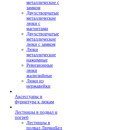
металлические с
замком
Двухстворчатые
металлические
люки с
магнитами
Двухстворчатые
металлические
люки с замком
Люки
металлические
нажимные
Ревизионные
люки
жалюзийные
Люки из
нержавейки
Аксессуары и
фурнитура к люкам
Лестницы в подвал и
погреб
Лестницы в
подвал ЛючкиБел