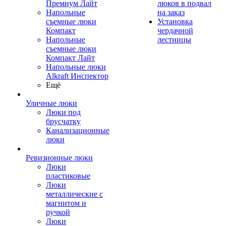
Премиум Лайт
люков в подвал
Напольные
на заказ
съемные люки
Установка
Компакт
чердачной
Напольные
лестницы
съемные люки
Компакт Лайт
Напольные люки
Alkraft Инспектор
Ещё
Уличные люки
Люки под
брусчатку
Канализационные
люки
Ревизионные люки
Люки
пластиковые
Люки
металлические с
магнитом и
ручкой
Люки