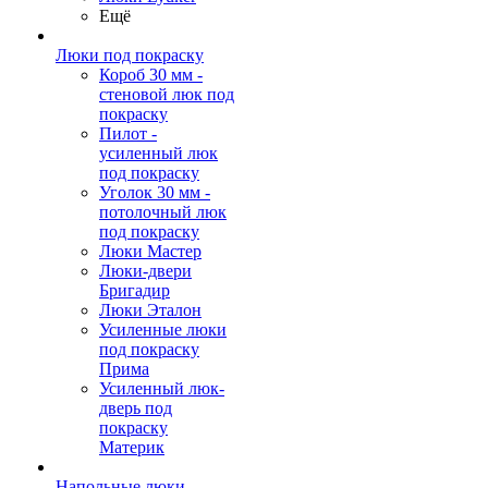
Ещё
Люки под покраску
Короб 30 мм -
стеновой люк под
покраску
Пилот -
усиленный люк
под покраску
Уголок 30 мм -
потолочный люк
под покраску
Люки Мастер
Люки-двери
Бригадир
Люки Эталон
Усиленные люки
под покраску
Прима
Усиленный люк-
дверь под
покраску
Материк
Напольные люки