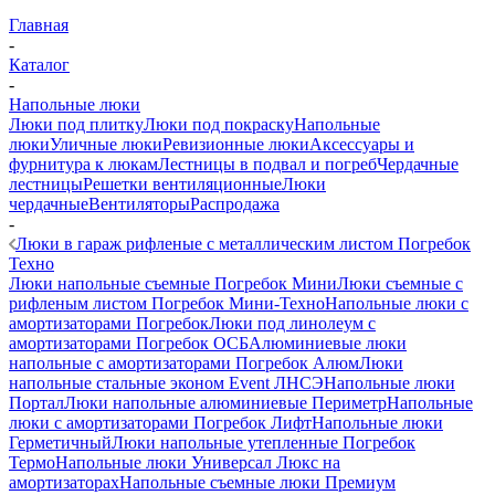
Главная
-
Каталог
-
Напольные люки
Люки под плитку
Люки под покраску
Напольные
люки
Уличные люки
Ревизионные люки
Аксессуары и
фурнитура к люкам
Лестницы в подвал и погреб
Чердачные
лестницы
Решетки вентиляционные
Люки
чердачные
Вентиляторы
Распродажа
-
Люки в гараж рифленые с металлическим листом Погребок
Техно
Люки напольные съемные Погребок Мини
Люки съемные с
рифленым листом Погребок Мини-Техно
Напольные люки с
амортизаторами Погребок
Люки под линолеум с
амортизаторами Погребок ОСБ
Алюминиевые люки
напольные с амортизаторами Погребок Алюм
Люки
напольные стальные эконом Event ЛНСЭ
Напольные люки
Портал
Люки напольные алюминиевые Периметр
Напольные
люки с амортизаторами Погребок Лифт
Напольные люки
Герметичный
Люки напольные утепленные Погребок
Термо
Напольные люки Универсал Люкс на
амортизаторах
Напольные съемные люки Премиум