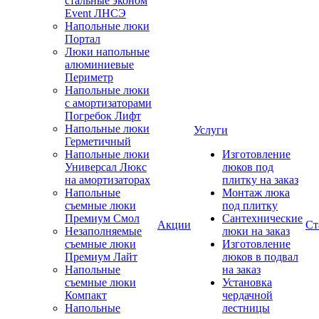
стальные эконом
Event ЛНСЭ
Напольные люки
Портал
Люки напольные
алюминиевые
Периметр
Напольные люки
с амортизаторами
Погребок Лифт
Напольные люки
Услуги
Герметичный
Напольные люки
Изготовление
Универсал Люкс
люков под
на амортизаторах
плитку на заказ
Напольные
Монтаж люка
съемные люки
под плитку
Премиум Смол
Сантехнические
Акции
Ст
Незаполняемые
люки на заказ
съемные люки
Изготовление
Премиум Лайт
люков в подвал
Напольные
на заказ
съемные люки
Установка
Компакт
чердачной
Напольные
лестницы