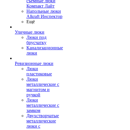
съемные люки
Компакт Лайт
Напольные люки
Alkraft Инспектор
Ещё
Уличные люки
Люки под
брусчатку
Канализационные
люки
Ревизионные люки
Люки
пластиковые
Люки
металлические с
магнитом и
ручкой
Люки
металлические с
замком
Двухстворчатые
металлические
люки с