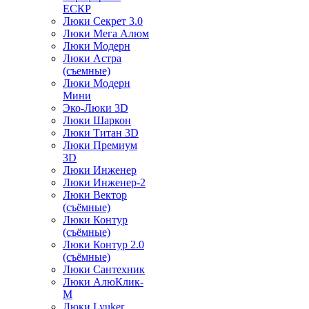
ЕСКР
Люки Секрет 3.0
Люки Мега Алюм
Люки Модерн
Люки Астра
(съемные)
Люки Модерн
Мини
Эко-Люки 3D
Люки Шаркон
Люки Титан 3D
Люки Премиум
3D
Люки Инженер
Люки Инженер-2
Люки Вектор
(съёмные)
Люки Контур
(съёмные)
Люки Контур 2.0
(съёмные)
Люки Сантехник
Люки АлюКлик-
М
Люки Lyuker