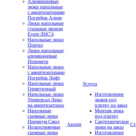
Алюминиевые
люки напольные
с амортизаторами
Погребок Алюм
Люки напольные
стальные эконом
Event ЛНСЭ
Напольные люки
Портал
Люки напольные
алюминиевые
Периметр
Напольные люки
с амортизаторами
Погребок Лифт
Напольные люки
Услуги
Герметичный
Напольные люки
Изготовление
Универсал Люкс
люков под
на амортизаторах
плитку на заказ
Напольные
Монтаж люка
съемные люки
под плитку
Премиум Смол
Сантехнические
Акции
Ст
Незаполняемые
люки на заказ
съемные люки
Изготовление