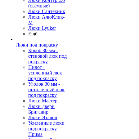
Люки Контур 2.0
(съёмные)
Люки Сантехник
Люки АлюКлик-
М
Люки Lyuker
Ещё
Люки под покраску
Короб 30 мм -
стеновой люк под
покраску
Пилот -
усиленный люк
под покраску
Уголок 30 мм -
потолочный люк
под покраску
Люки Мастер
Люки-двери
Бригадир
Люки Эталон
Усиленные люки
под покраску
Прима