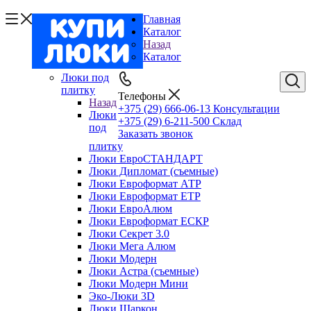
Главная
Каталог
Назад
Каталог
Люки под
плитку
Телефоны
Назад
+375 (29) 666-06-13
Консультации
Люки
+375 (29) 6-211-500
Склад
под
Заказать звонок
плитку
Люки ЕвроСТАНДАРТ
Люки Дипломат (съемные)
Люки Евроформат АТР
Люки Евроформат ЕТР
Люки ЕвроАлюм
Люки Евроформат ЕСКР
Люки Секрет 3.0
Люки Мега Алюм
Люки Модерн
Люки Астра (съемные)
Люки Модерн Мини
Эко-Люки 3D
Люки Шаркон