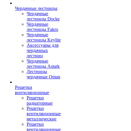
Чердачные лестницы
Чердачные
лестницы Docke
Чердачные
лестницы Fakro
Чердачные
лестницы Keylite
Аксессуары для
чердачных
лестниц
Чердачные
лестницы Astark
Лестницы
чердачные Oman
Решетки
вентиляционные
Решетки
радиаторные
Решетки
вентиляционные
металлические
Решетки
вентиляционные