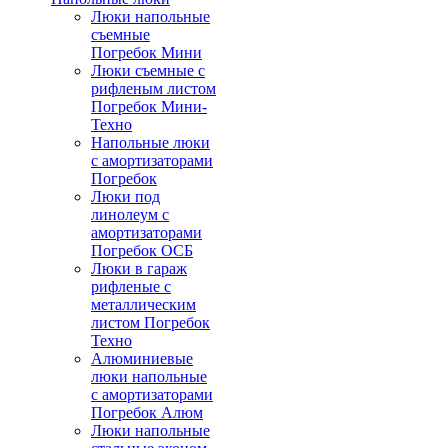
Люки напольные
съемные
Погребок Мини
Люки съемные с
рифленым листом
Погребок Мини-
Техно
Напольные люки
с амортизаторами
Погребок
Люки под
линолеум с
амортизаторами
Погребок ОСБ
Люки в гараж
рифленые с
металлическим
листом Погребок
Техно
Алюминиевые
люки напольные
с амортизаторами
Погребок Алюм
Люки напольные