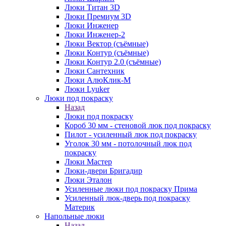
Люки Титан 3D
Люки Премиум 3D
Люки Инженер
Люки Инженер-2
Люки Вектор (съёмные)
Люки Контур (съёмные)
Люки Контур 2.0 (съёмные)
Люки Сантехник
Люки АлюКлик-М
Люки Lyuker
Люки под покраску
Назад
Люки под покраску
Короб 30 мм - стеновой люк под покраску
Пилот - усиленный люк под покраску
Уголок 30 мм - потолочный люк под
покраску
Люки Мастер
Люки-двери Бригадир
Люки Эталон
Усиленные люки под покраску Прима
Усиленный люк-дверь под покраску
Материк
Напольные люки
Назад