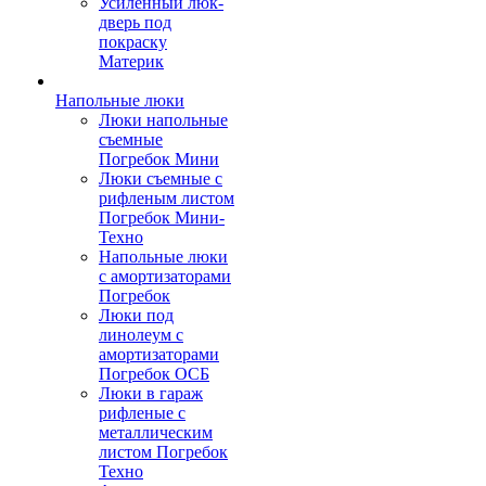
Усиленный люк-
дверь под
покраску
Материк
Напольные люки
Люки напольные
съемные
Погребок Мини
Люки съемные с
рифленым листом
Погребок Мини-
Техно
Напольные люки
с амортизаторами
Погребок
Люки под
линолеум с
амортизаторами
Погребок ОСБ
Люки в гараж
рифленые с
металлическим
листом Погребок
Техно