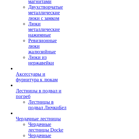
магнитами
Двухстворчатые
металлические
люки с замком
Люки
металлические
нажимные
Ревизионные
люки
жалюзийные
Люки из
нержавейки
Аксессуары и
фурнитура к люкам
Лестницы в подвал и
погреб
Лестницы в
подвал ЛючкиБел
Чердачные лестницы
Чердачные
лестницы Docke
Чердачные