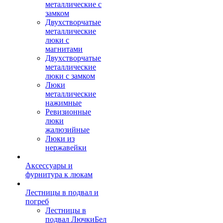
металлические с
замком
Двухстворчатые
металлические
люки с
магнитами
Двухстворчатые
металлические
люки с замком
Люки
металлические
нажимные
Ревизионные
люки
жалюзийные
Люки из
нержавейки
Аксессуары и
фурнитура к люкам
Лестницы в подвал и
погреб
Лестницы в
подвал ЛючкиБел