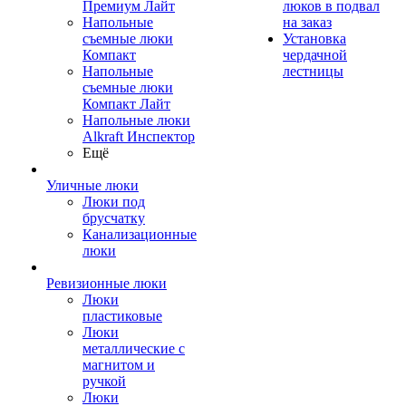
Премиум Лайт
люков в подвал
Напольные
на заказ
съемные люки
Установка
Компакт
чердачной
Напольные
лестницы
съемные люки
Компакт Лайт
Напольные люки
Alkraft Инспектор
Ещё
Уличные люки
Люки под
брусчатку
Канализационные
люки
Ревизионные люки
Люки
пластиковые
Люки
металлические с
магнитом и
ручкой
Люки