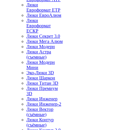
Люки
Евроформат ЕТР
Люки ЕвроАлюм
Люки
Евроформат
ЕСКР
Люки Секрет 3.0
Люки Мега Алюм
Люки Модерн
Люки Астра
(съемные)
Люки Модерн
Мини
Эко-Люки 3D
Люки Шаркон
Люки Титан 3D
Люки Премиум
3D
Люки Инженер
Люки Инженер-2
Люки Вектор
(съёмные)
Люки Контур
(съёмные)