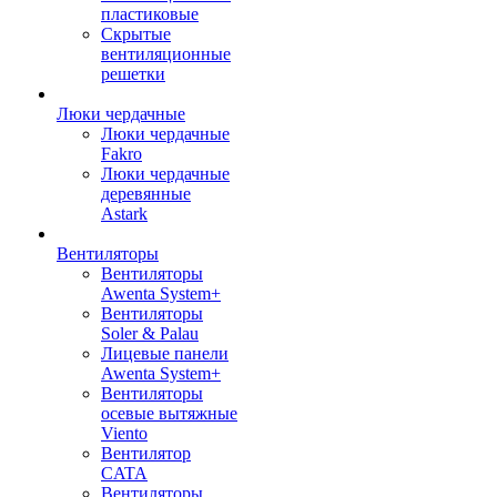
пластиковые
Скрытые
вентиляционные
решетки
Люки чердачные
Люки чердачные
Fakro
Люки чердачные
деревянные
Astark
Вентиляторы
Вентиляторы
Awenta System+
Вентиляторы
Soler & Palau
Лицевые панели
Awenta System+
Вентиляторы
осевые вытяжные
Viento
Вентилятор
CATA
Вентиляторы