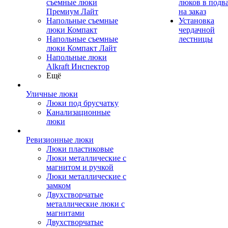
съемные люки
люков в подв
Премиум Лайт
на заказ
Напольные съемные
Установка
люки Компакт
чердачной
Напольные съемные
лестницы
люки Компакт Лайт
Напольные люки
Alkraft Инспектор
Ещё
Уличные люки
Люки под брусчатку
Канализационные
люки
Ревизионные люки
Люки пластиковые
Люки металлические с
магнитом и ручкой
Люки металлические с
замком
Двухстворчатые
металлические люки с
магнитами
Двухстворчатые