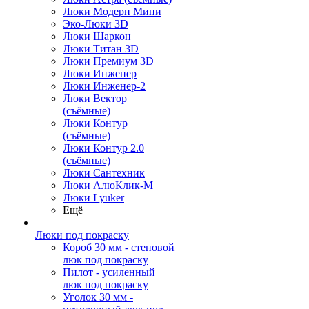
Люки Модерн Мини
Эко-Люки 3D
Люки Шаркон
Люки Титан 3D
Люки Премиум 3D
Люки Инженер
Люки Инженер-2
Люки Вектор
(съёмные)
Люки Контур
(съёмные)
Люки Контур 2.0
(съёмные)
Люки Сантехник
Люки АлюКлик-М
Люки Lyuker
Ещё
Люки под покраску
Короб 30 мм - стеновой
люк под покраску
Пилот - усиленный
люк под покраску
Уголок 30 мм -