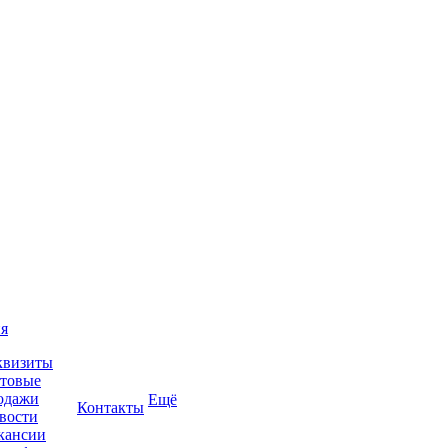
я
квизиты
товые
одажи
Ещё
Контакты
вости
кансии