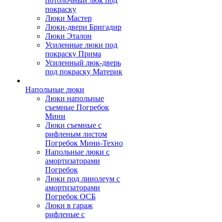
потолочный люк под
покраску
Люки Мастер
Люки-двери Бригадир
Люки Эталон
Усиленные люки под
покраску Прима
Усиленный люк-дверь
под покраску Материк
Напольные люки
Люки напольные
съемные Погребок
Мини
Люки съемные с
рифленым листом
Погребок Мини-Техно
Напольные люки с
амортизаторами
Погребок
Люки под линолеум с
амортизаторами
Погребок ОСБ
Люки в гараж
рифленые с