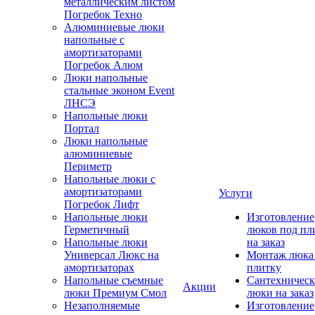
металлическим листом
Погребок Техно
Алюминиевые люки
напольные с
амортизаторами
Погребок Алюм
Люки напольные
стальные эконом Event
ЛНСЭ
Напольные люки
Портал
Люки напольные
алюминиевые
Периметр
Напольные люки с
амортизаторами
Услуги
Погребок Лифт
Напольные люки
Изготовление
Герметичный
люков под пл
Напольные люки
на заказ
Универсал Люкс на
Монтаж люка
амортизаторах
плитку
Напольные съемные
Сантехническ
Акции
люки Премиум Смол
люки на заказ
Незаполняемые
Изготовление