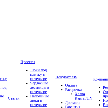
Проекты
Люки под
плитку в
Покупателям
итку
интерьере
Компани
Чердачные
Оплата
 под
лестницы в
Ре
Рассрочка
интерьере
Оп
Халва
ие
Напольные
пр
Статьи
КартаFUN
люки в
Но
Доставка
интерьере
Ва
Гарантия