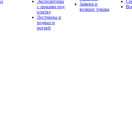
ал
Экспозиторы
Се
Замена и
с люками под
Во
возврат товара
плитку
Лестницы в
подвал и
погреб