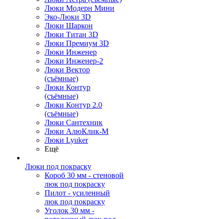
Люки Модерн Мини
Эко-Люки 3D
Люки Шаркон
Люки Титан 3D
Люки Премиум 3D
Люки Инженер
Люки Инженер-2
Люки Вектор
(съёмные)
Люки Контур
(съёмные)
Люки Контур 2.0
(съёмные)
Люки Сантехник
Люки АлюКлик-М
Люки Lyuker
Ещё
Люки под покраску
Короб 30 мм - стеновой
люк под покраску
Пилот - усиленный
люк под покраску
Уголок 30 мм -