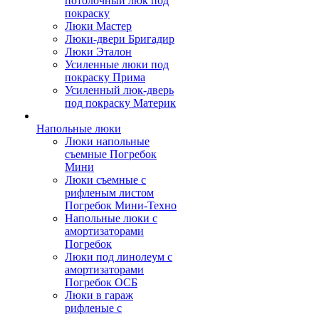
потолочный люк под
покраску
Люки Мастер
Люки-двери Бригадир
Люки Эталон
Усиленные люки под
покраску Прима
Усиленный люк-дверь
под покраску Материк
Напольные люки
Люки напольные
съемные Погребок
Мини
Люки съемные с
рифленым листом
Погребок Мини-Техно
Напольные люки с
амортизаторами
Погребок
Люки под линолеум с
амортизаторами
Погребок ОСБ
Люки в гараж
рифленые с