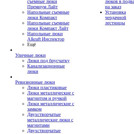
съемные люки
люков в подв
Премиум Лайт
на заказ
Напольные съемные
Установка
люки Компакт
чердачной
Напольные съемные
лестницы
люки Компакт Лайт
Напольные люки
Alkraft Инспектор
Ещё
Уличные люки
Люки под брусчатку
Канализационные
люки
Ревизионные люки
Люки пластиковые
Люки металлические с
магнитом и ручкой
Люки металлические с
замком
Двухстворчатые
металлические люки с
магнитами
Двухстворчатые