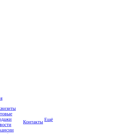
я
квизиты
товые
одажи
Ещё
Контакты
вости
кансии