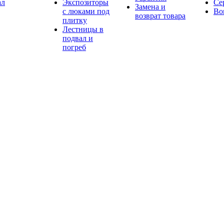
ал
Экспозиторы
Се
Замена и
с люками под
Во
возврат товара
плитку
Лестницы в
подвал и
погреб