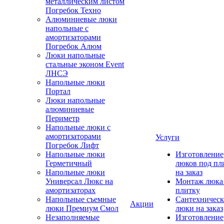
металлическим листом
Погребок Техно
Алюминиевые люки
напольные с
амортизаторами
Погребок Алюм
Люки напольные
стальные эконом Event
ЛНСЭ
Напольные люки
Портал
Люки напольные
алюминиевые
Периметр
Напольные люки с
амортизаторами
Услуги
Погребок Лифт
Напольные люки
Изготовление
Герметичный
люков под пл
Напольные люки
на заказ
Универсал Люкс на
Монтаж люка
амортизаторах
плитку
Напольные съемные
Сантехническ
Акции
люки Премиум Смол
люки на заказ
Незаполняемые
Изготовление