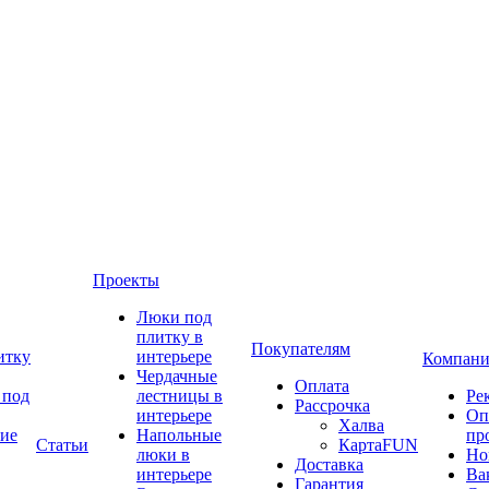
Проекты
Люки под
плитку в
Покупателям
итку
интерьере
Компани
Чердачные
Оплата
 под
лестницы в
Ре
Рассрочка
интерьере
Оп
Халва
ие
Напольные
пр
Статьи
КартаFUN
люки в
Но
Доставка
интерьере
Ва
Гарантия